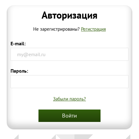
Современное
зарубежное
Авторизация
искусство
Не зарегистрированы?
Регистрация
Локация
Соборная
E-mail:
гора
Гора
Левитана
Пароль:
Заречье
Набережная
Забыли пароль?
Торговая
площадь
Войти
Верхний
Плёс