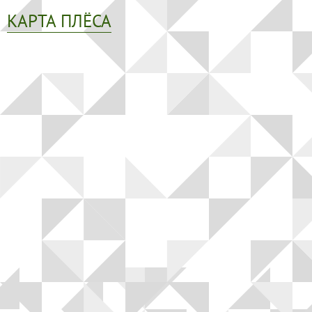
Волга и
КАРТА ПЛЁСА
левый берег
Время
года на
картине
Зима
Весна
Лето
Осень
Коллекция
музея
Музей
1