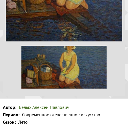
Волга и
Копировать
левый берег
Время
года на
картине
Зима
Весна
Лето
Осень
Коллекция
музея
Музей
Автор:
Белых Алексей Павлович
1
Период:
Современное отечественное искусство
Сезон:
Лето