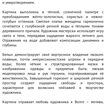
и умиротворением.
Картина выполнена в тёплой, солнечной палитре с
преобладанием жёлто-золотистых, охристых и нежно-
голубых оттенков. Светлое платье женщины гармонично
сочетается с голубизной речной воды и тёплыми тонами
деревянного причала. Художник мастерски использует игру
света и тени, передавая ощущение жаркого летнего дня.
Отражения на воде добавляют композиции динамики и
глубины.
Белых демонстрирует своё виртуозное владение мазком:
плавные, почти импрессионистские штрихи в передаче
воды; более чёткие и структурированные мазки в
изображении одежды и предметов быта; мягкая
моделировка лица и рук героини, подчёркивающая её
женственность. Завышенный горизонт и широкий речной
простор создают ощущение свободы и простора,
характерное для волжских пейзажей в творчестве
художника.
Картина отражает любовь художника к Волге — мотива,