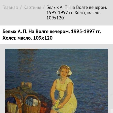
Современное
Главная
Картины
Белых А. П. На Волге вечером.
зарубежное
1995-1997 гг. Холст, масло.
искусство
109х120
Локация
Белых А. П. На Волге вечером. 1995-1997 гг.
Соборная
Холст, масло. 109х120
гора
Копируйте
ссылку
Гора
Левитана
Заречье
Копировать
Набережная
Копируйте
Торговая
координаты
площадь
места
Верхний
Плёс