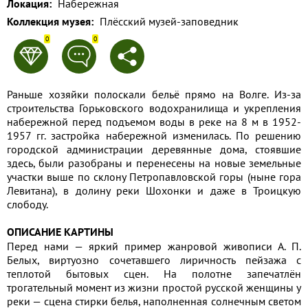
Локация:
Набережная
Применить
Коллекция музея:
Плёсский музей-заповедник
0
0
Сбросить
Раньше хозяйки полоскали бельё прямо на Волге. Из-за
строительства Горьковского водохранилища и укрепления
набережной перед подъемом воды в реке на 8 м в 1952-
1957 гг. застройка набережной изменилась. По решению
городской администрации деревянные дома, стоявшие
здесь, были разобраны и перенесены на новые земельные
участки выше по склону Петропавловской горы (ныне гора
Левитана), в долину реки Шохонки и даже в Троицкую
слободу.
ОПИСАНИЕ КАРТИНЫ
Перед нами — яркий пример жанровой живописи А. П.
Белых, виртуозно сочетавшего лиричность пейзажа с
теплотой бытовых сцен. На полотне запечатлён
трогательный момент из жизни простой русской женщины у
реки — сцена стирки белья, наполненная солнечным светом