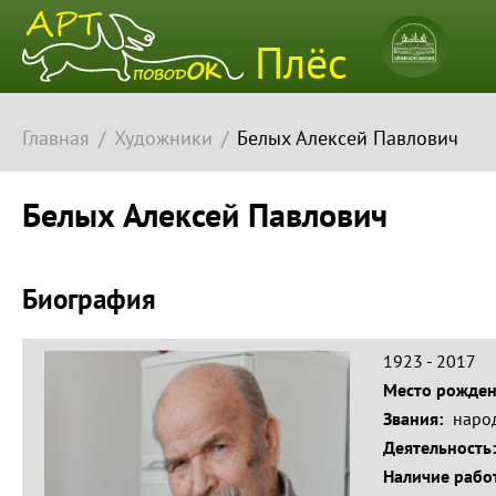
Плёсский
Плёс
музей-
заповедн
Главная
Художники
Белых Алексей Павлович
Белых Алексей Павлович
Биография
1923 - 2017
Место рожде
Звания:
наро
Деятельность
Наличие работ