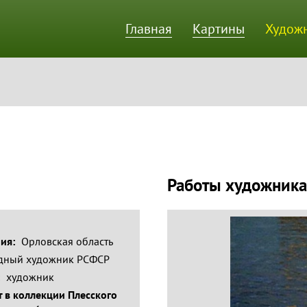
Главная
Картины
Худож
ик
Работы художника
ния:
Орловская область
дный художник РСФСР
:
художник
 в коллекции Плесского