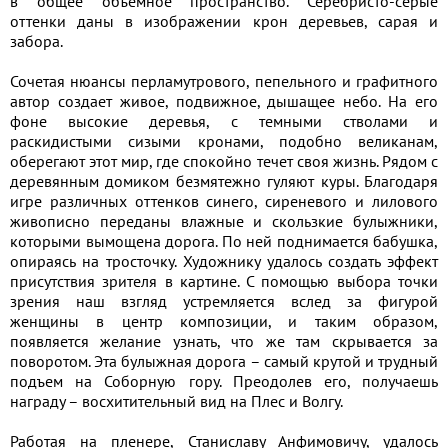
в общее объемное пространство. Серебристо-серые
оттенки даны в изображении крон деревьев, сарая и
забора.
Сочетая нюансы перламутрового, пепельного и графитного
автор создает живое, подвижное, дышащее небо. На его
фоне высокие деревья, с темными стволами и
раскидистыми сизыми кронами, подобно великанам,
оберегают этот мир, где спокойно течет своя жизнь. Рядом с
деревянным домиком безмятежно гуляют куры. Благодаря
игре различных оттенков синего, сиреневого и лилового
живописно переданы влажные и скользкие булыжники,
которыми вымощена дорога. По ней поднимается бабушка,
опираясь на тросточку. Художнику удалось создать эффект
присутствия зрителя в картине. С помощью выбора точки
зрения наш взгляд устремляется вслед за фигурой
женщины в центр композиции, и таким образом,
появляется желание узнать, что же там скрывается за
поворотом. Эта булыжная дорога – самый крутой и трудный
подъем на Соборную гору. Преодолев его, получаешь
награду – восхитительный вид на Плес и Волгу.
Работая на пленере, Станиславу Анфимовичу, удалось