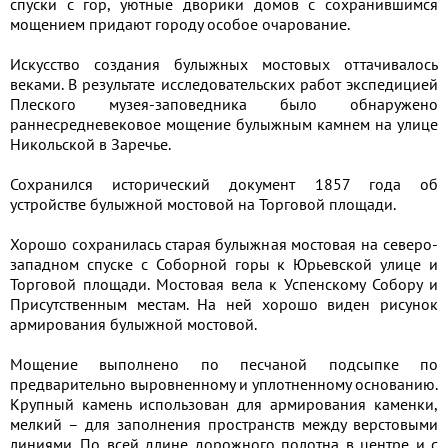
спуски с гор, уютные дворики домов с сохранившимся
мощением придают городу особое очарование.
Искусство создания булыжных мостовых оттачивалось
веками. В результате исследовательских работ экспедицией
Плеского музея-заповедника было обнаружено
раннесредневековое мощение булыжным камнем на улице
Никольской в Заречье.
Сохранился исторический документ 1857 года об
устройстве булыжной мостовой на Торговой площади.
Хорошо сохранилась старая булыжная мостовая на северо-
западном спуске с Соборной горы к Юрьевской улице и
Торговой площади. Мостовая вела к Успенскому Собору и
Присутственным местам. На ней хорошо виден рисунок
армирования булыжной мостовой.
Мощение выполнено по песчаной подсыпке по
предварительно выровненному и уплотненному основанию.
Крупный камень использован для армирования каменки,
мелкий – для заполнения пространств между верстовыми
линиями. По всей длине дорожного полотна в центре и с