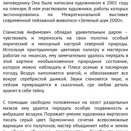
заповеднику. Она была написана художником в 2001 году
на пленэре. В нём участвовали художники, работы которых
экспонировались на Межрегиональной выставке
современной пейзажной живописи «Зеленый шум 2000».
Станислав Анфимович обладал удивительным даром –
чувствовать и переносить на свои полотна особый
лирический и минорный настрой северной природы.
Используя приглушенную цветовую палитру и мастерски
работая на нюансах, ему замечательно удалось передать в
этой картине необыкновенное природное состояние,
которое можно наблюдать в Плесе осенью в пасмурную
погоду. Воздух наполняется влагой, и обволакивает все
вокруг серебристой дымкой. Звуки становятся тише, и
пейзаж превращается в сказочный, где любая деталь
хранит в себе тайну.
С помощью свободно положенных на холст раздельных
мазков ему удается передать особую подвижность и
вибрацию воздуха. Поражает умение художника виртуозно
писать серый цвет. Гармонично сочетая всевозможные
вариации его полутонов, мастер объединяет небо и землю