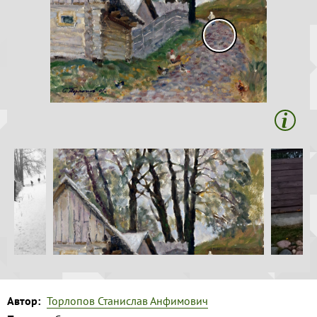
Волга и
Копировать
левый берег
Время
года на
картине
Зима
Весна
Лето
Осень
Коллекция
музея
Музей
1
Автор:
Торлопов Станислав Анфимович