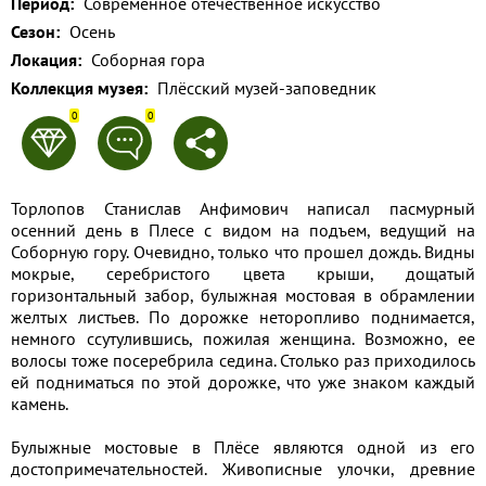
Период:
Современное отечественное искусство
Применить
Сезон:
Осень
Локация:
Соборная гора
Сбросить
Коллекция музея:
Плёсский музей-заповедник
0
0
Торлопов Станислав Анфимович написал пасмурный
осенний день в Плесе с видом на подъем, ведущий на
Соборную гору. Очевидно, только что прошел дождь. Видны
мокрые, серебристого цвета крыши, дощатый
горизонтальный забор, булыжная мостовая в обрамлении
желтых листьев. По дорожке неторопливо поднимается,
немного ссутулившись, пожилая женщина. Возможно, ее
волосы тоже посеребрила седина. Столько раз приходилось
ей подниматься по этой дорожке, что уже знаком каждый
камень.
Булыжные мостовые в Плёсе являются одной из его
достопримечательностей. Живописные улочки, древние