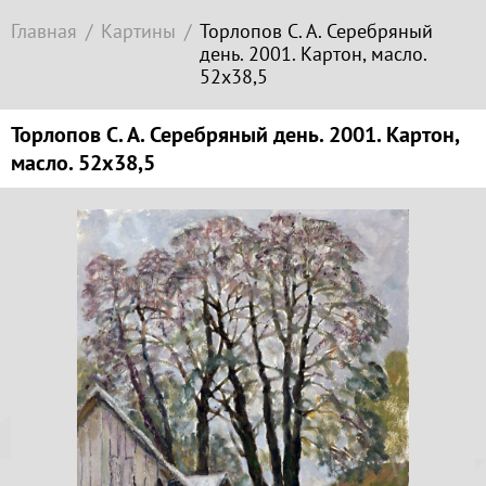
Современное
Главная
Картины
Торлопов С. А. Серебряный
зарубежное
день. 2001. Картон, масло.
искусство
52х38,5
Локация
Торлопов С. А. Серебряный день. 2001. Картон,
Соборная
масло. 52х38,5
гора
Копируйте
ссылку
Гора
Левитана
Заречье
Копировать
Набережная
Копируйте
Торговая
координаты
площадь
места
Верхний
Плёс