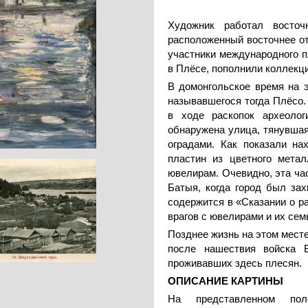
Художник работал восточ
расположенный восточнее от
участники международного п
в Плёсе, пополнили коллекц
В домонгольское время на 
называвшегося тогда Плёсо.
в ходе раскопок археолог
обнаружена улица, тянувшая
оградами. Как показали н
пластин из цветного мета
ювелирам. Очевидно, эта ча
Батыя, когда город был зах
содержится в «Сказании о р
врагов с ювелирами и их се
Позднее жизнь на этом месте
после нашествия войска Б
проживавших здесь плесян.
ОПИСАНИЕ КАРТИНЫ
На представленном поло