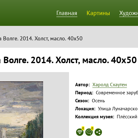
Главная
Картины
Худож
ик
 Волге. 2014. Холст, масло. 40х50
 Волге. 2014. Холст, масло. 40х50
Автор:
Харолд Схаутен
Период:
Современное заруб
Сезон:
Осень
Локация:
Улица Луначарско
Коллекция музея:
Плёсский
0
0