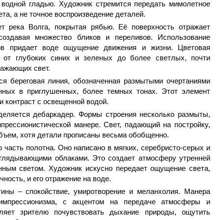
 водной гладью. Художник стремится передать мимолетное
ета, а не точное воспроизведение деталей.
т река Волга, покрытая рябью. Её поверхность отражает
создавая множество бликов и переливов. Использование
ков придает воде ощущение движения и жизни. Цветовая
я от глубоких синих и зеленых до более светлых, почти
ражающих свет.
ся береговая линия, обозначенная размытыми очертаниями
нных в приглушенных, более темных тонах. Этот элемент
и контраст с освещенной водой.
деляется дебаркадер. Формы строения несколько размыты,
прессионистической манере. Свет, падающий на постройку,
объем, хотя детали прописаны весьма обобщенно.
 часть полотна. Оно написано в мягких, серебристо-серых и
оглядывающими облаками. Это создает атмосферу утренней
нным светом. Художник искусно передает ощущение света,
ность, и его отражение на воде.
ины – спокойствие, умиротворение и меланхолия. Манера
 импрессионизма, с акцентом на передаче атмосферы и
ляет зрителю почувствовать дыхание природы, ощутить