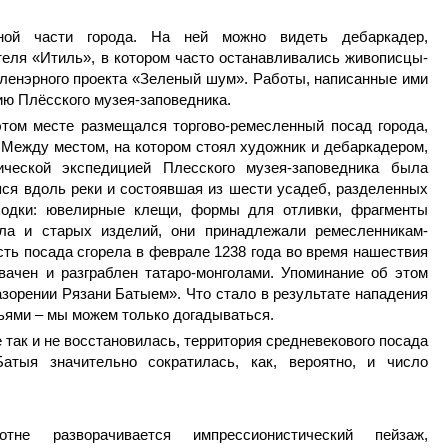
ной части города. На ней можно видеть дебаркадер,
еля «Итиль», в котором часто останавливались живописцы-
ленэрного проекта «Зеленый шум». Работы, написанные ими
ию Плёсского музея-заповедника.
этом месте размещался торгово-ремесленный посад города,
 Между местом, на котором стоял художник и дебаркадером,
ической экспедицией Плесского музея-заповедника была
ся вдоль реки и состоявшая из шести усадеб, разделенных
аходки: ювелирные клещи, формы для отливки, фрагменты
лла и старых изделий, они принадлежали ремесленникам-
сть посада сгорела в феврале 1238 года во время нашествия
вачен и разграблен татаро-монголами. Упоминание об этом
азорении Рязани Батыем». Что стало в результате нападения
мьями – мы можем только догадываться.
 так и не восстановилась, территория средневекового посада
атыя значительно сократилась, как, вероятно, и число
тне разворачивается импрессионистический пейзаж,