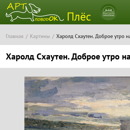
Плёсский
Плёс
музей-
заповедн
Главная
Картины
Харолд Схаутен. Доброе утро на
Харолд Схаутен. Доброе утро на