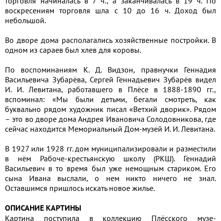
торговля начиналась в 7 ч., а заканчивалась в 19 ч. По
воскресениям торговля шла с 10 до 16 ч. Доход был
небольшой.
Во дворе дома располагались хозяйственные постройки. В
одном из сараев был хлев для коровы.
По воспоминаниям К. Д. Видзон, правнучки Геннадия
Васильевича Зубарёва, Сергей Геннадьевич Зубарёв видел
И. И. Левитана, работавшего в Плёсе в 1888-1890 гг.,
вспоминал: «Мы были детьми, бегали смотреть, как
буквально рядом художник писал «Ветхий дворик». Рядом
– это во дворе дома Андрея Ивановича Солодовникова, где
сейчас находится Мемориальный Дом-музей И. И. Левитана.
В 1927 или 1928 гг. дом муниципализировали и разместили
в нём Рабоче-крестьянскую школу (РКШ). Геннадий
Васильевич в то время был уже немощным стариком. Его
сына Ивана выслали, о нем никто ничего не знал.
Оставшимся пришлось искать новое жилье.
ОПИСАНИЕ КАРТИНЫ
Картина поступила в коллекцию Плёсского музе-