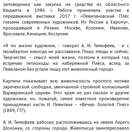
заповедника как закупка на средства из областного
бюджета в 1986 г. Работа принимала участие в
передвижной выставке 2017 г. «Левитановский Плёс
глазами современных художников. Из России в Европу»,
проходившей в Рязане, Москве, Коломне, Иванове,
Ярославле, Кинешме, Костроме.
«Я по жизни художник, - говорит А. И. Тимофеев, - и с
мольбертом никогда не расставался. Пишу этюды и сейчас.
Творчество – смысл моей жизни, поэтому я который год
встречаю теплоходы на набережной Плёса, вслед за
Левитаном без устали пишу этот живописный город».
Картина показывает всю живописность простого мотива
зареченской слободки, увенчанной стройной колокольней
Варваринской церкви. Этот храм не раз писали и другие
художники, но, пожалуй, самое известное произведение
принадлежит кисти И. Левитана – «Вечер. Золотой Плёс»
(1889, ГТГ).
А. И. Тимофеев работал, расположившись на левом берегу
Шохонки, со стороны города. Живописца заинтересовало