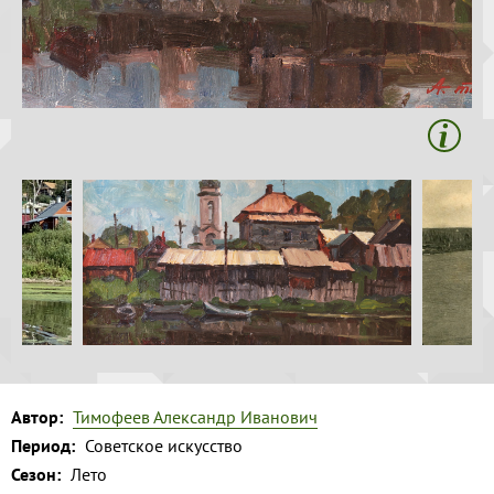
Волга и
Копировать
левый берег
Время
года на
картине
Зима
Весна
Лето
Осень
Коллекция
музея
Музей
Автор:
Тимофеев Александр Иванович
1
Период:
Советское искусство
Сезон:
Лето