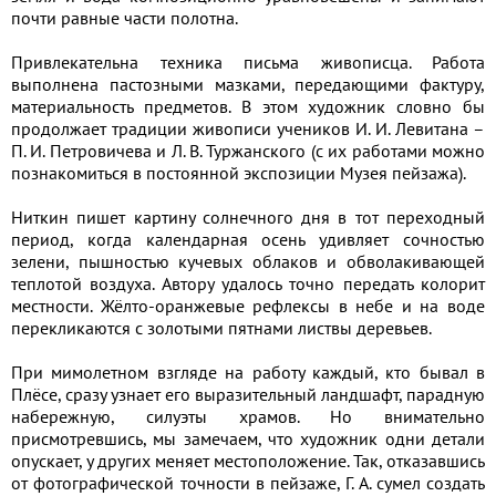
почти равные части полотна.
Привлекательна техника письма живописца. Работа
выполнена пастозными мазками, передающими фактуру,
материальность предметов. В этом художник словно бы
продолжает традиции живописи учеников И. И. Левитана –
П. И. Петровичева и Л. В. Туржанского (с их работами можно
познакомиться в постоянной экспозиции Музея пейзажа).
Ниткин пишет картину солнечного дня в тот переходный
период, когда календарная осень удивляет сочностью
зелени, пышностью кучевых облаков и обволакивающей
теплотой воздуха. Автору удалось точно передать колорит
местности. Жёлто-оранжевые рефлексы в небе и на воде
перекликаются с золотыми пятнами листвы деревьев.
При мимолетном взгляде на работу каждый, кто бывал в
Плёсе, сразу узнает его выразительный ландшафт, парадную
набережную, силуэты храмов. Но внимательно
присмотревшись, мы замечаем, что художник одни детали
опускает, у других меняет местоположение. Так, отказавшись
от фотографической точности в пейзаже, Г. А. сумел создать