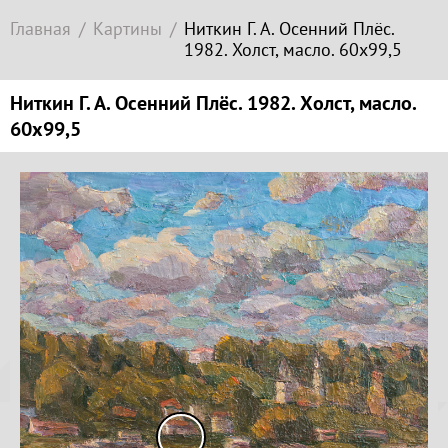
Современное
Главная
Картины
Ниткин Г. А. Осенний Плёс.
зарубежное
1982. Холст, масло. 60х99,5
искусство
Локация
Ниткин Г. А. Осенний Плёс. 1982. Холст, масло.
60х99,5
Соборная
гора
Копируйте
ссылку
Гора
Левитана
Заречье
Копировать
Набережная
Копируйте
Торговая
координаты
площадь
места
Верхний
Плёс