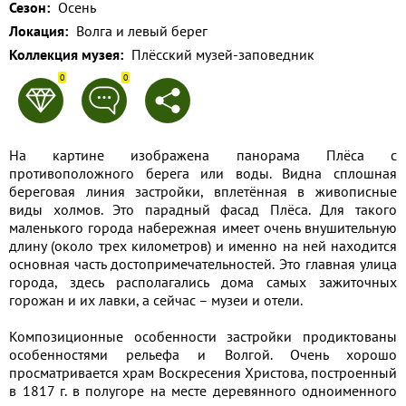
Сезон:
Осень
Применить
Локация:
Волга и левый берег
Коллекция музея:
Плёсский музей-заповедник
Сбросить
0
0
На картине изображена панорама Плёса с
противоположного берега или воды. Видна сплошная
береговая линия застройки, вплетённая в живописные
виды холмов. Это парадный фасад Плёса. Для такого
маленького города набережная имеет очень внушительную
длину (около трех километров) и именно на ней находится
основная часть достопримечательностей. Это главная улица
города, здесь располагались дома самых зажиточных
горожан и их лавки, а сейчас – музеи и отели.
Композиционные особенности застройки продиктованы
особенностями рельефа и Волгой. Очень хорошо
просматривается храм Воскресения Христова, построенный
в 1817 г. в полугоре на месте деревянного одноименного