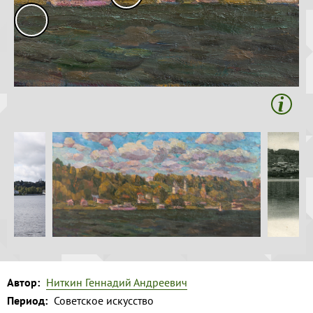
Волга и
Копировать
левый берег
Время
года на
картине
Зима
Весна
Лето
Осень
Коллекция
музея
Музей
1
Автор:
Ниткин Геннадий Андреевич
Период:
Советское искусство