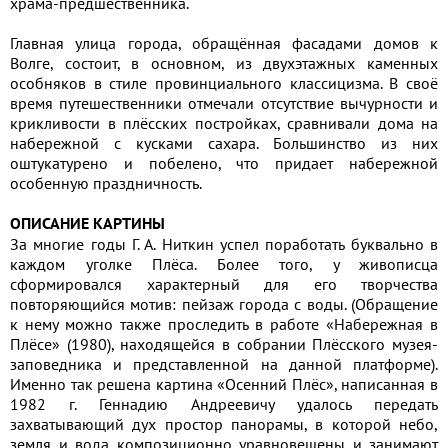
храма-предшественника.
Главная улица города, обращённая фасадами домов к
Волге, состоит, в основном, из двухэтажных каменных
особняков в стиле провинциального классицизма. В своё
время путешественники отмечали отсутствие вычурности и
крикливости в плёсских постройках, сравнивали дома на
набережной с кусками сахара. Большинство из них
оштукатурено и побелено, что придает набережной
особенную праздничность.
ОПИСАНИЕ КАРТИНЫ
За многие годы Г. А. Ниткин успел поработать буквально в
каждом уголке Плёса. Более того, у живописца
сформировался характерный для его творчества
повторяющийся мотив: пейзаж города с воды. (Обращение
к нему можно также проследить в работе «Набережная в
Плёсе» (1980), находящейся в собрании Плёсского музея-
заповедника и представленной на данной платформе).
Именно так решена картина «Осенний Плёс», написанная в
1982 г. Геннадию Андреевичу удалось передать
захватывающий дух простор панорамы, в которой небо,
земля и вода композиционно уравновешены и занимают