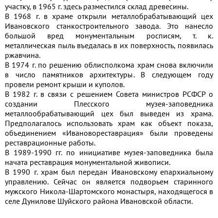
участку, в 1965 г. здесь разместился склад древесины.
В 1968 г. в храме открыли металлобрабатывающий цех
Ивановского станкостроительного завода. Это нанесло
большой вред монументальным росписям, т. к.
металлическая пыль въедалась в их поверхность, появилась
ржавчина.
В 1974 г. по решению облисполкома храм снова включили
в число памятников архитектуры. В следующем году
провели ремонт крыши и куполов.
В 1982 г. в связи с решением Совета министров РСФСР о
создании Плесского музея-заповедника
металлообрабатывающий цех был выведен из храма.
Предполагалось использовать храм как объект показа,
объединением «Ивановореставрация» были проведены
реставрационные работы.
В 1989-1990 гг. по инициативе музея-заповедника была
начата реставрация монументальной живописи.
В 1990 г. храм был передан Ивановскому епархиальному
управлению. Сейчас он является подворьем старинного
мужского Никола-Шартомского монастыря, находящегося в
селе Дунилове Шуйского района Ивановской области.