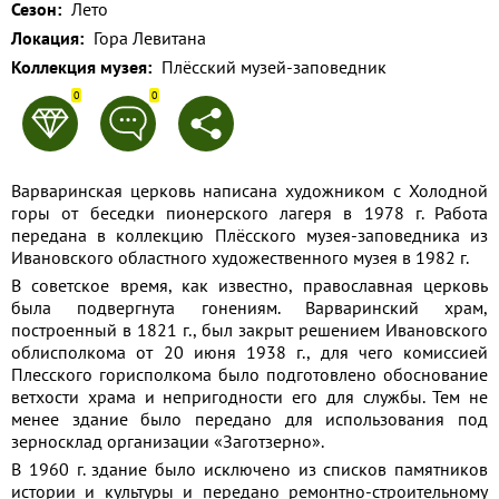
Сезон:
Лето
Применить
Локация:
Гора Левитана
Коллекция музея:
Плёсский музей-заповедник
Сбросить
0
0
Варваринская церковь написана художником с Холодной
горы от беседки пионерского лагеря в 1978 г. Работа
передана в коллекцию Плёсского музея-заповедника из
Ивановского областного художественного музея в 1982 г.
В советское время, как известно, православная церковь
была подвергнута гонениям. Варваринский храм,
построенный в 1821 г., был закрыт решением Ивановского
облисполкома от 20 июня 1938 г., для чего комиссией
Плесского горисполкома было подготовлено обоснование
ветхости храма и непригодности его для службы. Тем не
менее здание было передано для использования под
зерносклад организации «Заготзерно».
В 1960 г. здание было исключено из списков памятников
истории и культуры и передано ремонтно-строительному