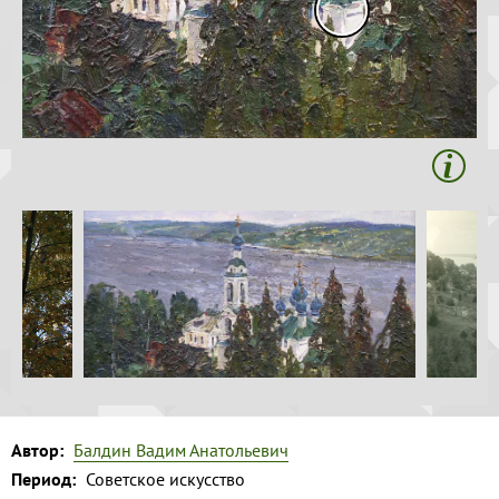
Волга и
Копировать
левый берег
Время
года на
картине
Зима
Весна
Лето
Осень
Коллекция
музея
Музей
1
Автор:
Балдин Вадим Анатольевич
Период:
Советское искусство