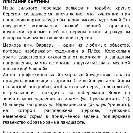
ОПИСАНИЕ КАРТИНЫ
Из-за сильного перепада рельефа и подъёма крутых
берегов складывается впечатление, что художник при
написании картины будто бы парил высоко над землей. Это
ощущение усиливается низкой линией горизонта,
крупными кронами елей на первом плане и ракурсом
изображения «уплывающей» вниз церкви.
Церковь вмч. Варвары - один из любимых объектов,
которые изображают художники в Плёсе. Колокольня
храма существенно отклонена от вертикали в западном
направлении, за что её иногда в шутку называют местной
«пизанской башней».
Автор - профессиональный театральный художник - отчасти
придумал композицию картины. Светлый двухэтажный дом
сталинской постройки, изображённый перед колокольней,
в реальности находится на набережной Волги на
значительном удалении от храма (ул. Луначарского, 12).
Основную застройку ул. Варваринской (быв. ул. Урицкого),
на которой расположена церковь, художник
намеренно скрыл в придуманной зелени, подчёркивая
главенство образа храма в ландшафте.
Картина написана крупными пастозными мазками; детали