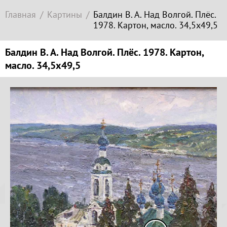
Современное
Главная
Картины
Балдин В. А. Над Волгой. Плёс.
зарубежное
1978. Картон, масло. 34,5х49,5
искусство
Локация
Балдин В. А. Над Волгой. Плёс. 1978. Картон,
масло. 34,5х49,5
Соборная
гора
Копируйте
ссылку
Гора
Левитана
Заречье
Копировать
Набережная
Копируйте
Торговая
координаты
площадь
места
Верхний
Плёс