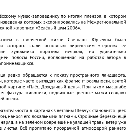
сскому музею-заповеднику по итогам пленэра, в котором
оизведения которых экспонировались на Межрегиональной
ажной живописи «Зелёный шум 2006».
ытием в творческой жизни Светланы Юрьевны было
жи которого стали основным лирическим «героем» её
ение художника поразила неяркая, но удивительно
дней полосы России, воплощённая на работах автора в
запоминающихся.
ица редко обращается к показу пространного ландшафта,
 которые часто выглядят как фрагмент реальности, взятой
ной картине «Плёс. Дождливый день». При таком масштабе
ает фактура живописи, подвижные цветные мазки создают
ей осени.
зительности в картинах Светланы Шевчук становится цвет.
ом, нанося его локальными пятнами. Стройные берёзки ещё
 наряд, а на зелёном ковре ещё не увядшей травы ветер уже
е листья. Всё пропитано прозрачной атмосферой раннего