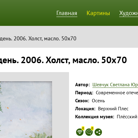
Главная
Картины
Худож
ик
ень. 2006. Холст, масло. 50х70
ень. 2006. Холст, масло. 50х70
Автор:
Шевчук Светлана Юр
Период:
Современное отече
Сезон:
Осень
Локация:
Верхний Плес
Коллекция музея:
Плёсский
0
0