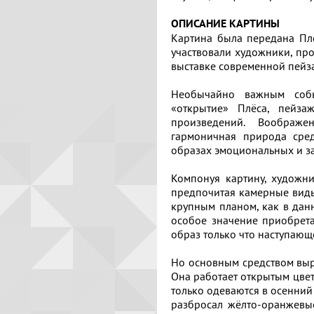
ОПИСАНИЕ КАРТИНЫ
Картина была передана Плё
участвовали художники, пр
выставке современной пейз
Необычайно важным соб
«открытие» Плёса, пейза
произведений. Воображ
гармоничная природа сре
образах эмоциональных и 
Компонуя картину, художн
предпочитая камерные виды,
крупным планом, как в дан
особое значение приобрет
образ только что наступающ
Но основным средством выра
Она работает открытым цвет
Отзывов:
Поделитесь
Расскажите
только одеваются в осенний
Выбрать
о
разбросал жёлто-оранжевы