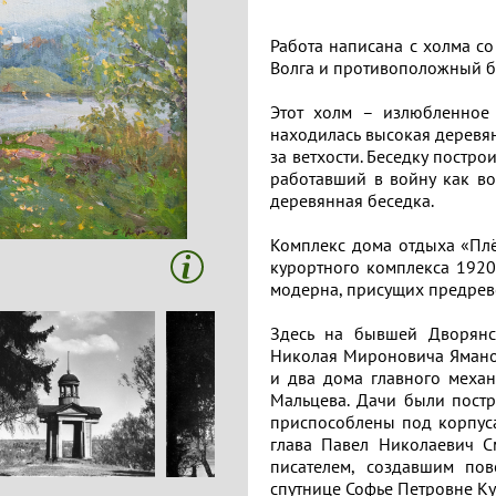
Работа написана с холма со
Волга и противоположный бе
Этот холм – излюбленное 
находилась высокая деревя
за ветхости. Беседку постр
работавший в войну как во
деревянная беседка.
Комплекс дома отдыха «Плё
курортного комплекса 1920
модерна, присущих предрев
Здесь на бывшей Дворянс
Николая Мироновича Яманов
и два дома главного меха
Мальцева. Дачи были постр
приспособлены под корпуса
глава Павел Николаевич С
писателем, создавшим по
спутнице Софье Петровне К