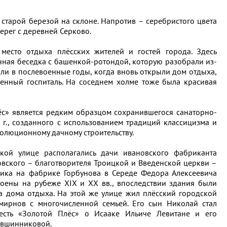
 старой березой на склоне. Напротив – серебристого цвета
рег с деревней Серково.
место отдыха плёсских жителей и гостей города. Здесь
нная беседка с башенкой-ротондой, которую разобрали из-
оили в послевоенные годы, когда вновь открыли дом отдыха,
енный госпиталь. На соседнем холме тоже была красивая
с» является редким образцом сохранившегося санаторно-
 г., созданного с использованием традиций классицизма и
олюционному дачному строительству.
кой улице располагались дачи ивановского фабриканта
ского – благотворителя Троицкой и Введенской церкви –
ника на фабрике Горбунова в Середе Федора Алексеевича
оены на рубеже XIX и XX вв., впоследствии здания были
 дома отдыха. На этой же улице жил плёсский городской
мирнов с многочисленной семьей. Его сын Николай стал
весть «Золотой Плёс» о Исааке Ильиче Левитане и его
увшинниковой.