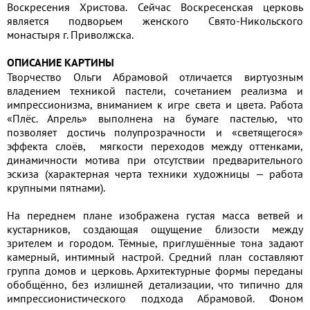
Воскресения Христова. Сейчас Воскресенская церковь
является подворьем женского Свято-Никольского
монастыря г. Приволжска.
ОПИСАНИЕ КАРТИНЫ
Творчество Ольги Абрамовой отличается виртуозным
владением техникой пастели, сочетанием реализма и
импрессионизма, вниманием к игре света и цвета. Работа
«Плёс. Апрель» выполнена на бумаге пастелью, что
позволяет достичь полупрозрачности и «светящегося»
эффекта слоёв, мягкости переходов между оттенками,
динамичности мотива при отсутствии предварительного
эскиза (характерная черта техники художницы — работа
крупными пятнами).
На переднем плане изображена густая масса ветвей и
кустарников, создающая ощущение близости между
зрителем и городом. Тёмные, приглушённые тона задают
камерный, интимный настрой. Средний план составляют
группа домов и церковь. Архитектурные формы переданы
обобщённо, без излишней детализации, что типично для
импрессионистического подхода Абрамовой. Фоном