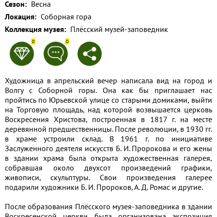
Сезон:
Весна
Применить
Локация:
Соборная гора
Коллекция музея:
Плёсский музей-заповедник
Сбросить
0
0
Художница в апрельский вечер написала вид на город и
Волгу с Соборной горы. Она как бы приглашает нас
пройтись по Юрьевской улице со старыми домиками, выйти
на Торговую площадь, над которой возвышается церковь
Воскресения Христова, построенная в 1817 г. на месте
деревянной предшественницы. После революции, в 1930 гг.
в храме устроили склад. В 1961 г. по инициативе
Заслуженного деятеля искусств Б. И. Пророкова и его жены
в здании храма была открыта художественная галерея,
собравшая около двухсот произведений графики,
живописи, скульптуры. Свои произведения галерее
подарили художники Б. И. Пророков, А. Д. Ромас и другие.
После образования Плёсского музея-заповедника в здании
Воскресенской церкви была организована экспозиция