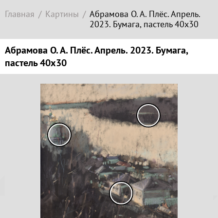
Современное
Главная
Картины
Абрамова О. А. Плёс. Апрель.
зарубежное
2023. Бумага, пастель 40х30
искусство
Локация
Абрамова О. А. Плёс. Апрель. 2023. Бумага,
пастель 40х30
Соборная
гора
Копируйте
ссылку
Гора
Левитана
Заречье
Копировать
Набережная
Копируйте
Торговая
координаты
площадь
места
Верхний
Плёс