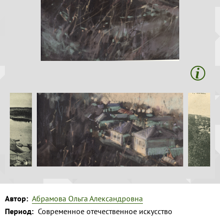
Волга и
Копировать
левый берег
Время
года на
картине
Зима
Весна
Лето
Осень
Коллекция
музея
Музей
1
Автор:
Абрамова Ольга Александровна
Период:
Современное отечественное искусство