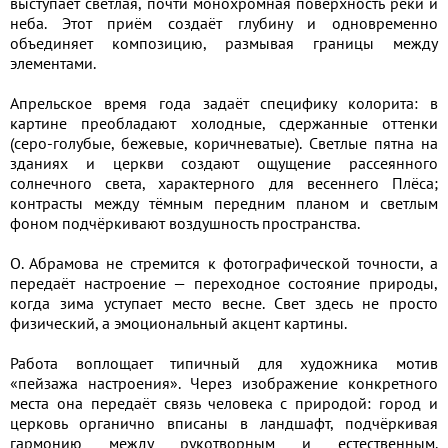
выступает светлая, почти монохромная поверхность реки и
неба. Этот приём создаёт глубину и одновременно
объединяет композицию, размывая границы между
элементами.
Апрельское время года задаёт специфику колорита: в
картине преобладают холодные, сдержанные оттенки
(серо-голубые, бежевые, коричневатые). Светлые пятна на
зданиях и церкви создают ощущение рассеянного
солнечного света, характерного для весеннего Плёса;
контрасты между тёмным передним планом и светлым
фоном подчёркивают воздушность пространства.
О. Абрамова не стремится к фотографической точности, а
передаёт настроение — переходное состояние природы,
когда зима уступает место весне. Свет здесь не просто
физический, а эмоциональный акцент картины.
Работа воплощает типичный для художника мотив
«пейзажа настроения». Через изображение конкретного
места она передаёт связь человека с природой: город и
церковь органично вписаны в ландшафт, подчёркивая
гармонию между рукотворным и естественным.