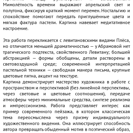
Мимолётность времени выражают апрельский свет и
полутона, фиксируя краткий момент перемен. Ностальгию и
спокойствие помогают передать приглушённые цвета и
мягкая фактура пастели. Картина навевает медитативное
настроение.
Эта работа перекликается с левитановскими видами Плёса,
но отличается меньшей драматичностью — у Абрамовой нет
трагического подтекста, свойственного Левитану; большей
абстракцией — формы обобщены, детали растворены в
световоздушной среде; современной интерпретацией
пастельной техники — свободная манера письма, крупные
цветовые пятна, акцент на текстуре.
Картина демонстрирует мастерство художника в работе с
пространством и перспективой (без линейной перспективы,
через световые и цветовые соотношения), передаче
атмосферы через минимальные средства, синтезе реализма
и импрессионизма. Работа представляет интерес как
пример современного пейзажа, в котором классическая
тема переосмыслена через призму индивидуального
художественного видения. Она иллюстрирует способность
автора превращать обыденный мотив в поэтический образ,