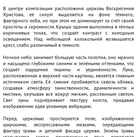
В центре композиции расположена церковь Воскресения
Христова, её силуэт выделяется на фоне тёмного,
фактурного неба, но при этом не доминирует за счёт своей
простоты и скромности. Крыша здания выполнена в тёплых
коричневых тонах, что создаёт контраст с холодным
освещением. Над небольшой колокольней возвышается
крест, слабо различимый в темноте.
Ночное небо занимает большую часть полотна, оно мрачно
и насыщено глубокими синими и зелёными оттенками, что
создаёт ощущение тишины и уединённости. Луна,
расположенная в верхней части картины, является главным
источником света. Её сияние пробивается сквозь облака,
создавая атмосферу таинственности, драматичности и
мистики, окутывая всё вокруг мягким, рассеянным светом.
Свет луны подчёркивает текстуру холста, придавая
изображению едва уловимую вибрацию.
Перед церковью простирается поле, изображенное
широкими, экспрессивными мазками, передающими
фактуру травы и деталей фасада церкви. Зелень травы
угадывается сквозь приглушенные тона, передавая