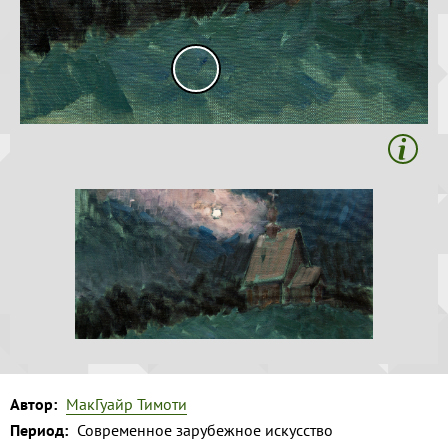
Волга и
Копировать
левый берег
Время
года на
картине
Зима
Весна
Лето
Осень
Коллекция
музея
Музей
1
Автор:
МакГуайр Тимоти
Период:
Современное зарубежное искусство