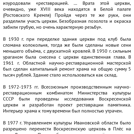
изуродовали «реставрацией. … Врата этой церкви,
очевидно, уже XVIII века находятся в Белой палате
(Ростовского Кремля) Пройдя через те же руки, они
разделили участь церкви. Безобразная позолота и окраска
забили грубую, но очень характерную резьбу».
В 1930 г. при переделке здания церкви под клуб была
сломана колокольня, тогда же были сделаны новые сени
меньшего объёма, с двускатной кровлей. В 1950 г. сильным
ураганом была снесена с церкви единственная глава. В
1961 г. Областной научно-реставрационной мастерской
был сделан капитальный ремонт храма на общую сумму 5
тысяч рублей. Здание стало использоваться как склад.
В 1972-1973 гг. Всесоюзным производственным научно-
реставрационным комбинатом Министерства культуры
СССР были проведены исследования Воскресенской
церкви и разработан проект реставрации памятника.
Интерьер храма к тому времени был полностью утрачен.
В 1977 г. Управлением культуры Ивановской области было
разрешено перенести Воскресенскую церковь в Плёс на