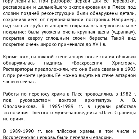
гору Левитана. При разборке церкви для её перевозки,
реставрации и дальнейшего экспонирования в Плёсе под
слоями поздней реконструкции были обнаружены детали,
сохранившиеся от первоначальной постройки. Например,
над частью сруба и алтарём сохранилось первоначальное
покрытие: была уложена очень крупная щепа («дранка»),
покрытая сверху сплошным слоем бересты. Такой вид
покрытия очень широко применялся до XVII в.
Кроме того, на южной стене алтаря после снятия обшивки
обнаружилась надпись «Воскресения Христова».
Реставраторы предположили, что она была сделана в 1905
г. при ремонте церкви. Её можно видеть на стене алтарной
части и сейчас.
Работы по переносу храма в Плес проводились в 1982 г.
под руководством доктора архитектуры А. В.
Ополовникова. В 1985-1989 гг. в церкви работала
экспозиция Плёсского музея-заповедника «Плёс. Страницы
истории».
В 1989-1990 гг. все плёсские храмы, в том числе и
Воскресенская церковь, были переданы епархии.