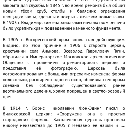
закрыта для службы. В 1845 г. во время ремонта был обшит
новым тёсом сруб, столбы и балясник ограждения
площадки звона, сделаны и покрыты железом новые главы.
В 1903 г. Владимирским епархиальным начальством решено
было укрепить храм подведением каменного фундамента.
В 1905 г. Воскресенский храм вновь стал действующим.
Видимо, по этой причине в 1906 г. староста церкви,
крестьянин села Анькова, Всеволод Гаврилович Гагин,
обратился в Императорское Московское археологическое
Общество с прошением отремонтировать церковь и
представил её фотографию. Церковь была
«отремонтирована» с большими огрехами: изменена форма
колокольни, расширено одно из окон, обшивка стен храма
сделана без соблюдения существовавшего ранее
вертикального деления, храма покрашен в светло-розовый
цвет.
В 1914 г. Борис Николаевич Фон-Эдинг писал о
билюковской церкви: «Сооружена она в простых
стародавних формах… Заколоченная церковь простояла
никому неизвестная до 1905 г. Недавно ее нашли и ….