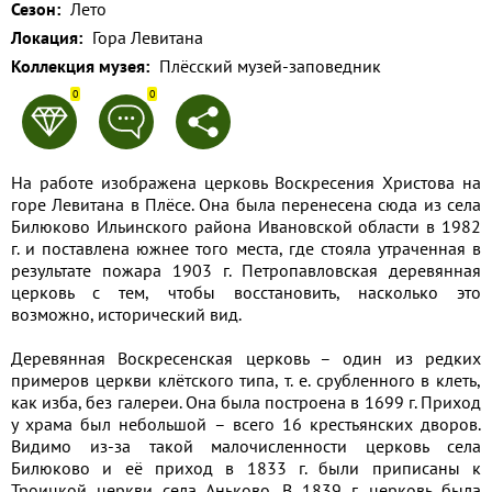
Сезон:
Лето
Применить
Локация:
Гора Левитана
Коллекция музея:
Плёсский музей-заповедник
Сбросить
0
0
На работе изображена церковь Воскресения Христова на
горе Левитана в Плёсе. Она была перенесена сюда из села
Билюково Ильинского района Ивановской области в 1982
г. и поставлена южнее того места, где стояла утраченная в
результате пожара 1903 г. Петропавловская деревянная
церковь с тем, чтобы восстановить, насколько это
возможно, исторический вид.
Деревянная Воскресенская церковь – один из редких
примеров церкви клётского типа, т. е. срубленного в клеть,
как изба, без галереи. Она была построена в 1699 г. Приход
у храма был небольшой – всего 16 крестьянских дворов.
Видимо из-за такой малочисленности церковь села
Билюково и её приход в 1833 г. были приписаны к
Троицкой церкви села Аньково. В 1839 г. церковь была