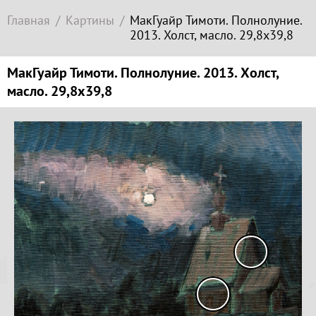
Современное
Главная
Картины
МакГуайр Тимоти. Полнолуние.
зарубежное
2013. Холст, масло. 29,8х39,8
искусство
Локация
МакГуайр Тимоти. Полнолуние. 2013. Холст,
масло. 29,8х39,8
Соборная
гора
Копируйте
ссылку
Гора
Левитана
Заречье
Копировать
Набережная
Копируйте
Торговая
координаты
площадь
места
Верхний
Плёс