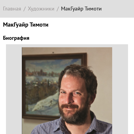
Современное
Главная
Художники
МакГуайр Тимоти
зарубежное
искусство
МакГуайр Тимоти
Локация
Биография
Соборная
гора
Гора
Левитана
Заречье
Набережная
Торговая
площадь
Верхний
Плёс