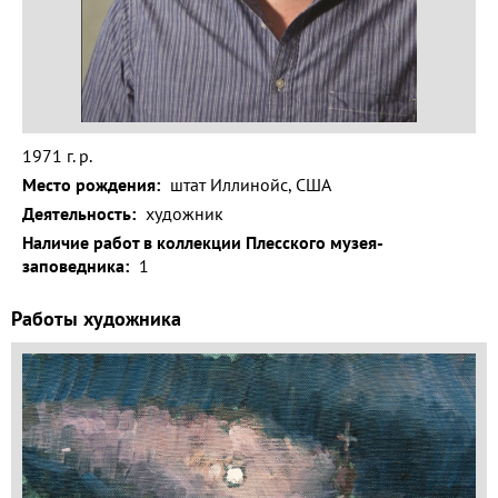
Волга и
левый берег
Время
года на
картине
1971 г. р.
Зима
Место рождения:
штат Иллинойс, США
Весна
Деятельность:
художник
Наличие работ в коллекции Плесского музея-
Лето
заповедника:
1
Осень
Работы художника
Коллекция
музея
Музей
1