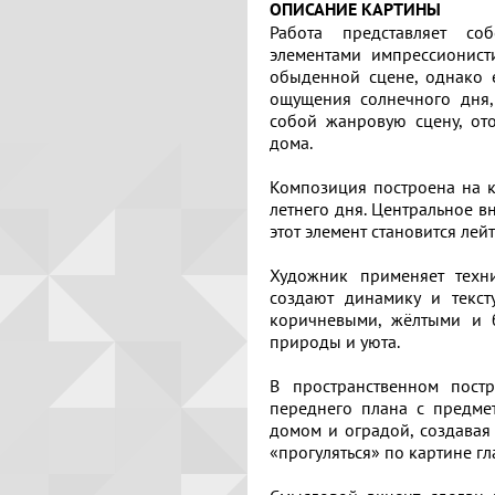
ОПИСАНИЕ КАРТИНЫ
Работа представляет со
элементами импрессионист
обыденной сцене, однако е
ощущения солнечного дня,
собой жанровую сцену, о
дома.
Композиция построена на к
летнего дня. Центральное 
этот элемент становится лей
Художник применяет техн
создают динамику и текст
коричневыми, жёлтыми и б
природы и уюта.
В пространственном постр
переднего плана с предме
домом и оградой, создавая
Отзывов:
Поделитесь
Расскажите
«прогуляться» по картине гл
Выбрать
о