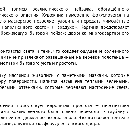
бой пример реалистического пейзажа, обогащённого
ического видения. Художник намеренно фокусируется на
го мастерство позволяет уловить и передать мимолётные
 наполненного светом и воздухом. Картина представляет
тображающую бытовой пейзаж дворика многоквартирного
онтрастах света и тени, что создает ощущение солнечного
внимание привлекают развешанные на верёвке полотенца —
тмотивом бытового уюта и простоты.
ику масляной живописи с заметными мазками, которые
уру поверхности. Палитра насыщена тёплыми зелёными,
елыми оттенками, которые передают настроение света,
оении присутствует нарочитая простота — перспектива
тами хозяйственного быта плавно переходит в глубину с
 линейное движение по диагонали. Это позволяет зрителю
азами, ощутить атмосферу деревенского двора.