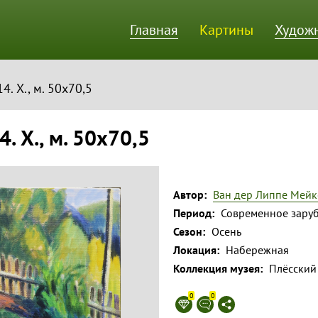
Главная
Картины
Худож
ик
. Х., м. 50х70,5
. Х., м. 50х70,5
Автор:
Ван дер Липпе Мейк
Период:
Современное заруб
Сезон:
Осень
Локация:
Набережная
Коллекция музея:
Плёсский
0
0