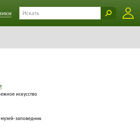
ники
е
ежное искусство
 музей-заповедник