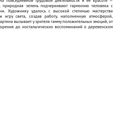
на повседневной трудовой деятельности и её красоте —
, природная зелень подчеркивают гармонию человека с
ем
ни. Художнику удалось с высокой степенью мастерства
 и игру света, создав работу, наполненную атмосферой,
артина вызывает у зрителя гамму положительных эмоций, от
орения до ностальгических воспоминаний о деревенском