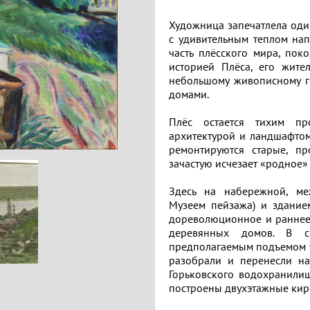
Художница запечатлела один
с удивительным теплом нап
часть плёсского мира, пок
историей Плёса, его жите
небольшому живописному го
домами.
Плёс остается тихим пр
архитектурой и ландшафтом
ремонтируются старые, пр
зачастую исчезает «родное»
Здесь на набережной, м
Музеем пейзажа) и здание
дореволюционное и раннее 
деревянных домов. В с
предполагаемым подъемом ур
разобрали и перенесли на
Горьковского водохранилищ
построены двухэтажные кир