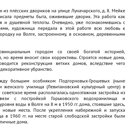
 из плёсских двориков на улице Луначарского, д. 8. Мейке
исала предметы быта, оживившие дворик. Эта работа как
оя и душевной теплоты. Очевидно, уже познакомившись с
лями, художница передала в этой работе всю любовь к
родку на Волге, застроенному, в основном, деревянными
овинциальным городом со своей богатой историей,
, но время вносит свои коррективы. Строятся новые дома,
оводится реконструкция ветхих домов, вследствие чего
 декоративное убранство.
ежду большим особняком Подгорновых-Грошевых (ныне
м женского училища (Левитановский культурный центр) в
советское время располагалась одноэтажная застройка из
вязи с постройкой Горьковского водохранилища и
овня воды в Волге на 8 м в 1950 гг. дома, стоявшие здесь,
 новые места. После укрепления набережной и запуска
а в 1960 гг. на месте старой слободской застройки были
пичные дома.