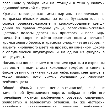
поленнице у забора или на стоящей в тени у калитки
одинокой женской фигурке.
Красива многоцветная гамма картины, построенная на
контрастах тёплых и холодных тонов. Буквально горят на
солнце оранжево-красные и красно-бордовые крыши
домов по правой стороне улицы, ослепительно-жёлтые
цветовые полосы деревянных пристроек и поленницы
слева. Им вторят и жёлто-оранжевая полоса песчаной
кромки левого берега, и красновато-коричневые заборы, и
акценты кирпичного цвета на дровах, на каменном цоколе
с облупившейся штукатуркой и на одной из фигурок в
конце улицы.
Идеальным дополнением к «горячим» красным и охристым
цветовым пятнам служат холодные голубые и синие с
фиолетовыми оттенками краски неба, воды, стен домов, а
также нюансы всех чистых составляющих сложного
зелёного цвета.
Общий тёплый цвет песчано-глинистой, ещё не
замощённой булыжником дороги, вобрал в себя все
тончайшие нюансы разбелённых розовых, сиреневых,
желтоватых и зеленоватых оттенков. Так же мастерски
подобрано колористическое решение побеленной