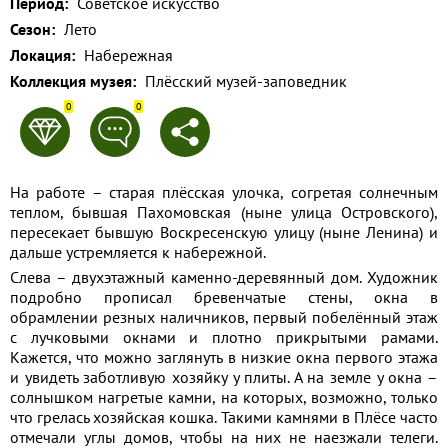
Период:
Советское искусство
Применить
Сезон:
Лето
Локация:
Набережная
Сбросить
Коллекция музея:
Плёсский музей-заповедник
0
0
На работе – старая плёсская улочка, согретая солнечным
теплом, бывшая Пахомовская (ныне улица Островского),
пересекает бывшую Воскресенскую улицу (ныне Ленина) и
дальше устремляется к набережной.
Слева – двухэтажный каменно-деревянный дом. Художник
подробно прописал бревенчатые стены, окна в
обрамлении резных наличников, первый побелённый этаж
с лучковыми окнами и плотно прикрытыми рамами.
Кажется, что можно заглянуть в низкие окна первого этажа
и увидеть заботливую хозяйку у плиты. А на земле у окна –
солнышком нагретые камни, на которых, возможно, только
что грелась хозяйская кошка. Такими камнями в Плёсе часто
отмечали углы домов, чтобы на них не наезжали телеги.