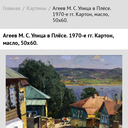
Современное
Главная
Картины
Агеев М. С. Улица в Плёсе.
зарубежное
1970-е гг. Картон, масло,
искусство
50х60.
Локация
Агеев М. С. Улица в Плёсе. 1970-е гг. Картон,
Соборная
масло, 50х60.
гора
Копируйте
ссылку
Гора
Левитана
Заречье
Копировать
Набережная
Копируйте
Торговая
координаты
площадь
места
Верхний
Плёс