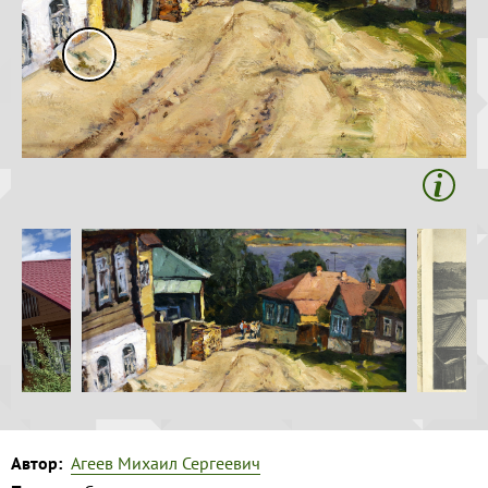
Волга и
Копировать
левый берег
Время
года на
картине
Зима
Весна
Лето
Осень
Коллекция
музея
Музей
1
Автор:
Агеев Михаил Сергеевич