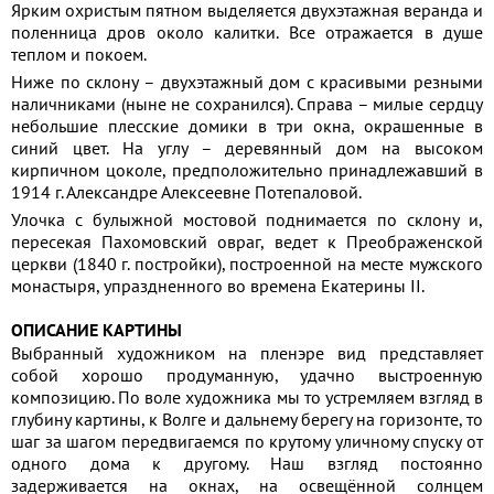
Ярким охристым пятном выделяется двухэтажная веранда и
поленница дров около калитки. Все отражается в душе
теплом и покоем.
Ниже по склону – двухэтажный дом с красивыми резными
наличниками (ныне не сохранился). Справа – милые сердцу
небольшие плесские домики в три окна, окрашенные в
синий цвет. На углу – деревянный дом на высоком
кирпичном цоколе, предположительно принадлежавший в
1914 г. Александре Алексеевне Потепаловой.
Улочка с булыжной мостовой поднимается по склону и,
пересекая Пахомовский овраг, ведет к Преображенской
церкви (1840 г. постройки), построенной на месте мужского
монастыря, упраздненного во времена Екатерины II.
ОПИСАНИЕ КАРТИНЫ
Выбранный художником на пленэре вид представляет
собой хорошо продуманную, удачно выстроенную
композицию. По воле художника мы то устремляем взгляд в
глубину картины, к Волге и дальнему берегу на горизонте, то
шаг за шагом передвигаемся по крутому уличному спуску от
одного дома к другому. Наш взгляд постоянно
задерживается на окнах, на освещённой солнцем