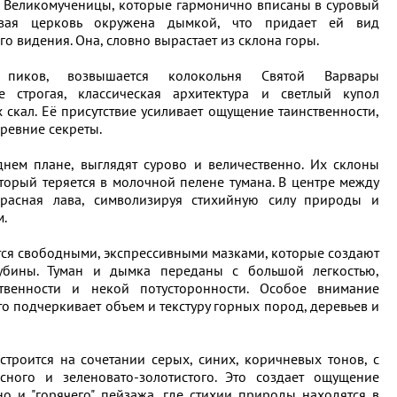
 Великомученицы, которые гармонично вписаны в суровый
вая церковь окружена дымкой, что придает ей вид
го видения. Она, словно вырастает из склона горы.
 пиков, возвышается колокольня Святой Варвары
е строгая, классическая архитектура и светлый купол
скал. Её присутствие усиливает ощущение таинственности,
древние секреты.
нем плане, выглядят сурово и величественно. Их склоны
торый теряется в молочной пелене тумана. В центре между
красная лава, символизируя стихийную силу природы и
м.
тся свободными, экспрессивными мазками, которые создают
бины. Туман и дымка переданы с большой легкостью,
ственности и некой потусторонности. Особое внимание
что подчеркивает объем и текстуру горных пород, деревьев и
строится на сочетании серых, синих, коричневых тонов, с
сного и зеленовато-золотистого. Это создает ощущение
о и "горячего" пейзажа, где стихии природы находятся в