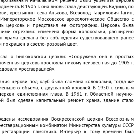
пархиальным начальством решено было укрепить церковь
амента. В 1905 г. она вновь стала действующей. Видимо, по
ви, крестьянин села Анькова, Всеволод Гаврилович Гагин,
в Императорское Московское археологическое Общество с
ть церковь и представил ее фотографию. Церковь была
шими огрехами: изменена форма колокольни, расширено
ен храма сделана без соблюдения существовавшего ранее
м покрашен в светло-розовый цвет.
исал о Билюковской церкви: «Сооружена она в простых
оченная церковь простояла никому неизвестная до 1905 г.
одовали «реставрацией».
дания церкви под клуб была сломана колокольня, тогда же
еньшего объема, с двускатной кровлей. В 1950 г. сильным
еркви единственная глава. В 1961 г. Областной научно-
ой был сделан капитальный ремонт храма, здание стало
ведены исследования Воскресенской церкви Всесоюзным
реставрационным комбинатом Министерства культуры СССР
 реставрации памятника. Интерьер к тому времени был