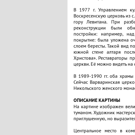
В 1977 г. Управлением к
Воскресенскую церковь из с.
гору Левитана. При раз
реконструкции были обн
постройки: например, на
покрытие: была уложена оч
слоем бересты. Такой вид п
южной стене алтаря посл
Отзывов:
Поделитесь
Расскажите
Выбрать
Христова». Реставраторы п
о
церкви. Её можно видеть на 
0
своим
месте
по
друзьям
В 1989-1990 гг. оба храм
впечатлени
категориям:
Сейчас Варваринская церко
Извините,
Никольского женского монас
о
добавление
отзыва
ОПИСАНИЕ КАРТИНЫ
Автор
доступно
картине
На картине изображен вели
только
Период
туманом. Художник мастерск
зарегистрированным
приглушенную, но выразите
пользователям
Извините,
Русское
голосование
искусство
Центральное место в ком
доступно