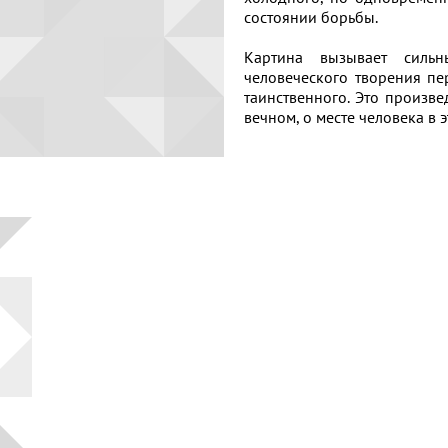
места
состоянии борьбы.
Торговая
площадь
Картина вызывает силь
человеческого творения пе
Верхний
таинственного. Это произве
Копировать
Плёс
вечном, о месте человека в 
Волга и
левый берег
Время
года на
картине
Зима
Весна
Лето
Осень