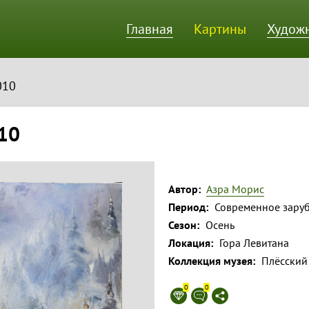
Главная
Картины
Худож
ик
010
010
Автор:
Азра Морис
Период:
Современное заруб
Сезон:
Осень
Локация:
Гора Левитана
Коллекция музея:
Плёсский
0
0