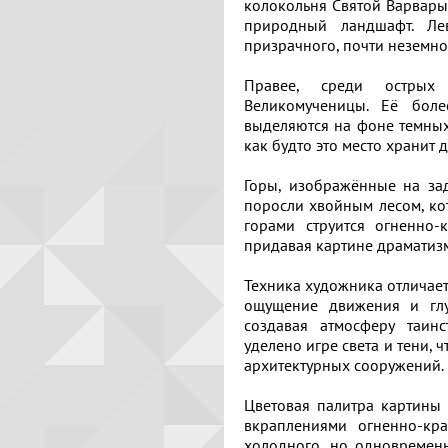
колокольня Святой Варвары
Пока
только
Советское
природный ландшафт. Ле
нет
зарегистрированным
искусство
призрачного, почти неземно
отзывов.
пользователям
Будьте
Современное
Правее, среди острых
первым!
отечественное
Великомученицы. Её боле
искусство
выделяются на фоне темных 
как будто это место хранит 
Современное
зарубежное
Горы, изображённые на зад
искусство
поросли хвойным лесом, ко
горами струится огненно-
Копируйте
придавая картине драматиз
Локация
ссылку
Соборная
Техника художника отличае
гора
ощущение движения и глу
создавая атмосферу таин
Гора
уделено игре света и тени, 
Копировать
Левитана
архитектурных сооружений.
Заречье
Цветовая палитра картины 
Копируйте
вкраплениями огненно-кра
координаты
Набережная
холодного, но одновременн