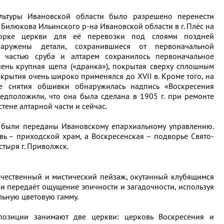
ультуры Ивановской области было разрешено перенести
 Билюкова Ильинского р-на Ивановской области в г. Плёс на
борке церкви для её перевозки под слоями поздней
аружены детали, сохранившиеся от первоначальной
д частью сруба и алтарем сохранилось первоначальное
ень крупная щепа («дранка»), покрытая сверху сплошным
окрытия очень широко применялся до XVII в. Кроме того, на
е снятия обшивки обнаружилась надпись «Воскресения
редположили, что она была сделана в 1905 г. при ремонте
стене алтарной части и сейчас.
ы были переданы Ивановскому епархиальному управлению.
ем
вь – приходской храм, а Воскресенская – подворье Свято-
тыря г. Приволжск.
чественный и мистический пейзаж, окутанный клубящимся
и передаёт ощущение эпичности и загадочности, используя
льную цветовую гамму.
позиции занимают две церкви: церковь Воскресения и