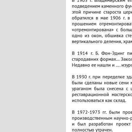
В 1903 г. Владимирским е
подведением каменного фунд
этой причине староста церк
обратился в мае 1906 г. 
прошением отремонтирова
«отремонтирована» с боль
одно из окон, обшивка ст
вертикального деления, хра
В 1914 г. Б. Фон-Эдинг п
стародавних формах… Закол
Недавно ее нашли и …. изур
В 1930 г. при переделке з
были сделаны новые сени м
ураганом была снесена с ц
реставрационной мастерск
использоваться как склад.
В 1972-1973 гг. были про
производственным научно-
и был разработан проект
полностью утрачен.