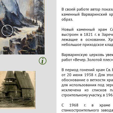
В своей работе автор показ
каменный Варваринский хра
образ.
Новый каменный храм Св
выстроен в 1821 г. в Заре
лежащие в основании. Хр
небольшое приходское кла
Варваринскую церковь увек
работ «Вечер. Золотой плес» 
В период гонений храм Св.
от 20 июня 1938 г. Для эт
обоснование о ветхости хр
для использования под зерн
исключена из списков п
строительному участку, в 196
С 1968 г. в храме сд
станкостроительного завода