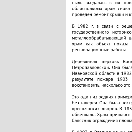
пыль въедалась в их пов
облисполкома храм снова 
проведен ремонт крыши и к
В 1982 г. в связи с реш
государственного историк
металлообрабатывающий це
храм как объект показа.
реставрационные работы.
Деревянная церковь Вос
Петропавловской. Она был
Ивановской области в 1982 
результате пожара 1903 
восстановить, насколько эт
Это один из редких примеров
без галереи. Она была пост
крестьянских дворов. В 183
обветшало. Храм пришлось 
балясник ограждения площа