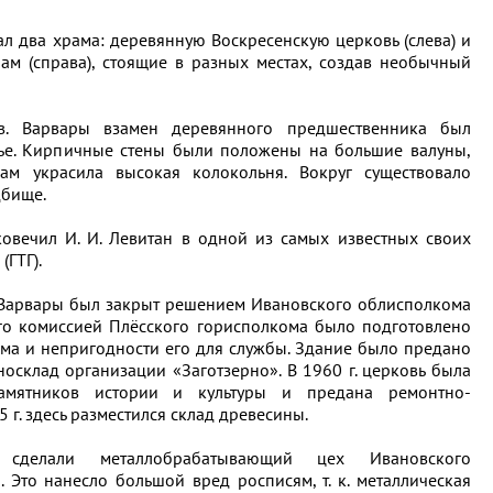
ал два храма: деревянную Воскресенскую церковь (слева) и
м (справа), стоящие в разных местах, создав необычный
. Варвары взамен деревянного предшественника был
чье. Кирпичные стены были положены на большие валуны,
ам украсила высокая колокольня. Вокруг существовало
дбище.
овечил И. И. Левитан в одной из самых известных своих
(ГТГ).
 Варвары был закрыт решением Ивановского облисполкома
ого комиссией Плёсского горисполкома было подготовлено
ама и непригодности его для службы. Здание было предано
осклад организации «Заготзерно». В 1960 г. церковь была
амятников истории и культуры и предана ремонтно-
5 г. здесь разместился склад древесины.
елали металлобрабатывающий цех Ивановского
. Это нанесло большой вред росписям, т. к. металлическая