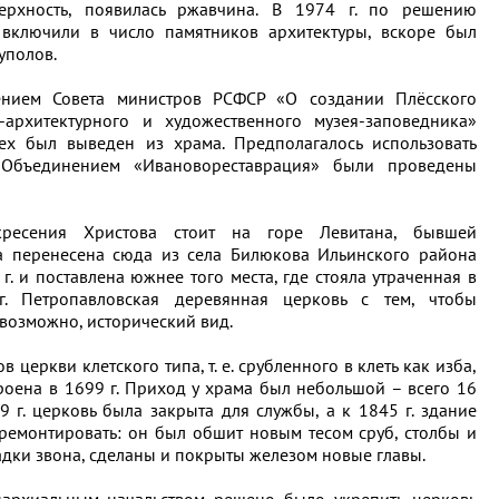
ерхность, появилась ржавчина. В 1974 г. по решению
включили в число памятников архитектуры, вскоре был
уполов.
ением Совета министров РСФСР «О создании Плёсского
о-архитектурного и художественного музея-заповедника»
х был выведен из храма. Предполагалось использовать
 Объединением «Ивановореставрация» были проведены
кресения Христова стоит на горе Левитана, бывшей
а перенесена сюда из села Билюкова Ильинского района
г. и поставлена южнее того места, где стояла утраченная в
г. Петропавловская деревянная церковь с тем, чтобы
о возможно, исторический вид.
 церкви клетского типа, т. е. срубленного в клеть как изба,
роена в 1699 г. Приход у храма был небольшой – всего 16
9 г. церковь была закрыта для службы, а к 1845 г. здание
ремонтировать: он был обшит новым тесом сруб, столбы и
дки звона, сделаны и покрыты железом новые главы.