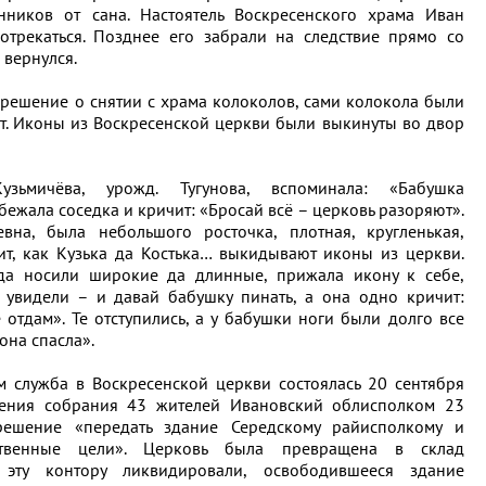
нников от сана. Настоятель Воскресенского храма Иван
отрекаться. Позднее его забрали на следствие прямо со
 вернулся.
 решение о снятии с храма колоколов, сами колокола были
. Иконы из Воскресенской церкви были выкинуты во двор
узьмичёва, урожд. Тугунова, вспоминала: «Бабушка
бежала соседка и кричит: «Бросай всё – церковь разоряют».
вна, была небольшого росточка, плотная, кругленькая,
ит, как Кузька да Костька… выкидывают иконы из церкви.
гда носили широкие да длинные, прижала икону к себе,
 увидели – и давай бабушку пинать, а она одно кричит:
 отдам». Те отступились, а у бабушки ноги были долго все
она спасла».
 служба в Воскресенской церкви состоялась 20 сентября
шения собрания 43 жителей Ивановский облисполком 23
решение «передать здание Середскому райисполкому и
ственные цели». Церковь была превращена в склад
 эту контору ликвидировали, освободившееся здание