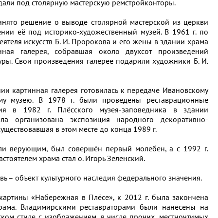
дали под столярную мастерскую ремстройконторы.
инято решение о выводе столярной мастерской из церкви
нии её под историко-художественный музей. В 1961 г. по
ятеля искусств Б. И. Пророкова и его жены в здании храма
нная галерея, собравшая около двухсот произведений
уры. Свои произведения галерее подарили художники Б. И.
нии картинная галерея готовилась к передаче Ивановскому
ому музею. В 1978 г. были проведены реставрационные
ия в 1982 г. Плёсского музея-заповедника в здании
ла организована экспозиция народного декоративно-
уществовавшая в этом месте до конца 1989 г.
или верующим, был совершён первый молебен, а с 1992 г.
стоятелем храма стал о. Игорь Зеленский.
вь – объект культурного наследия федерального значения.
картины «Набережная в Плёсе», к 2012 г. была закончена
рама. Владимирскими реставраторами были нанесены на
ском стиле с изображением, в числе прочих, местночтимых