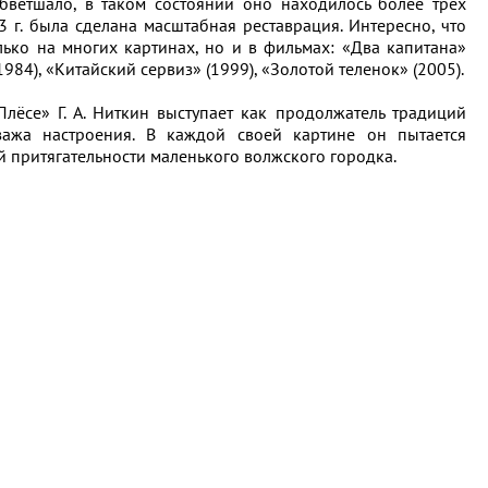
бветшало, в таком состоянии оно находилось более трёх
3 г. была сделана масштабная реставрация. Интересно, что
лько на многих картинах, но и в фильмах: «Два капитана»
1984), «Китайский сервиз» (1999), «Золотой теленок» (2005).
лёсе» Г. А. Ниткин выступает как продолжатель традиций
зажа настроения. В каждой своей картине он пытается
й притягательности маленького волжского городка.