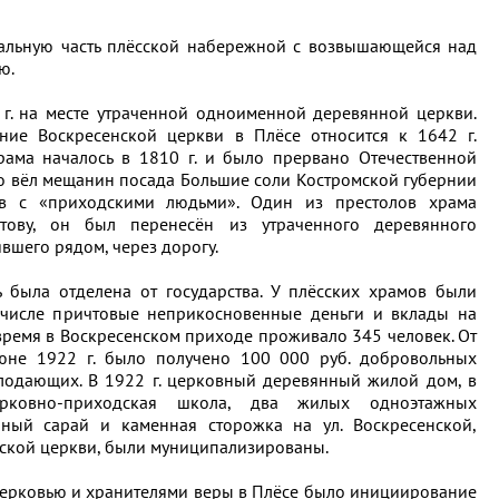
альную часть плёсской набережной с возвышающейся над
ю.
г. на месте утраченной одноименной деревянной церкви.
ние Воскресенской церкви в Плёсе относится к 1642 г.
рама началось в 1810 г. и было прервано Отечественной
во вёл мещанин посада Большие соли Костромской губернии
в с «приходскими людьми». Один из престолов храма
тову, он был перенесён из утраченного деревянного
вшего рядом, через дорогу.
ь была отделена от государства. У плёсских храмов были
 числе причтовые неприкосновенные деньги и вклады на
время в Воскресенском приходе проживало 345 человек. От
юне 1922 г. было получено 100 000 руб. добровольных
лодающих. В 1922 г. церковный деревянный жилой дом, в
ерковно-приходская школа, два жилых одноэтажных
ный сарай и каменная сторожка на ул. Воскресенской,
ской церкви, были муниципализированы.
церковью и хранителями веры в Плёсе было инициирование