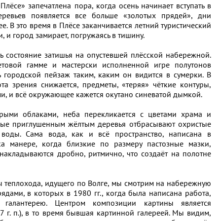
лёсе» запечатлена пора, когда осень начинает вступать в
еревьев появляется все больше «золотых прядей», дни
е. В это время в Плёсе заканчивается летний туристический
, и город замирает, погружаясь в тишину.
ь состояние затишья на опустевшей плёсской набережной.
етовой гамме и мастерски исполненной игре полутонов
ь городской пейзаж таким, каким он видится в сумерки. В
ота зрения снижается, предметы, «теряя» чёткие контуры,
и, и всё окружающее кажется окутано синеватой дымкой.
серыми облаками, неба перекликается с цветами храма и
ные приглушенным жёлтым деревья отбрасывают охристые
воды. Сама вода, как и всё пространство, написана в
а манере, когда близкие по размеру пастозные мазки,
акладываются дробно, ритмично, что создаёт на полотне
ы теплохода, идущего по Волге, мы смотрим на набережную
дами, в которых в 1980 гг., когда была написана работа,
, галантерею. Центром композиции картины является
7 г. п.), в то время бывшая картинной галереей. Мы видим,