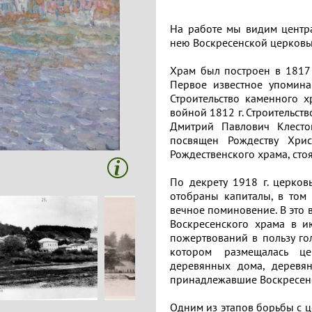
На работе мы видим центр
нею Воскресенской церковь
Храм был построен в 1817 
Первое известное упомина
Строительство каменного х
войной 1812 г. Строительст
Дмитрий Павлович Клесто
посвящен Рождеству Хрис
Рождественского храма, стоя
По декрету 1918 г. церков
отобраны капиталы, в том
вечное поминовение. В это 
Воскресенского храма в и
пожертвований в пользу го
котором размещалась ц
деревянных дома, деревян
принадлежавшие Воскресен
Одним из этапов борьбы с 