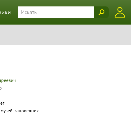
ники
дреевич
о
ег
 музей-заповедник