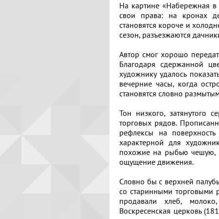
На картине «Набережная в П
доступно
Пока
свои права: на кронах д
только
Советское
нет
становятся короче и холодне
зарегистрированным
искусство
отзывов.
сезон, разъезжаются дачники
пользователям
Будьте
Современное
первым!
Автор смог хорошо передат
отечественное
Благодаря сдержанной цв
искусство
художнику удалось показат
вечерние часы, когда остр
Современное
становятся словно размытым
зарубежное
искусство
Тон низкого, затянутого 
торговых рядов. Прописан
Копируйте
Локация
рефлексы на поверхность 
ссылку
характерной для художник
Соборная
похожие на рыбью чешую, н
гора
ощущение движения.
Гора
Словно бы с верхней палуб
Копировать
Левитана
со старинными торговыми ря
продавали хлеб, молоко
Заречье
Копируйте
Воскресенская церковь (181