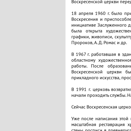
Воскресенской церкви пере
18 апреля 1960 г. было пр
Воскресения и приспособле
инициативе Заслуженного де
была открыта художестве
графики, живописи, скульпт
Пророков, А. Д. Ромас и др.
В 1967 г. работавшая в зда
областному художественн
работы. После образован
Воскресенской церкви бы
прикладного искусства, прос
В 1991 г. церковь возврат
начали проходить службы. На
Сейчас Воскресенская церко
Уже после написания этой 
масштабная реставрация х
стены росписи в древнерус