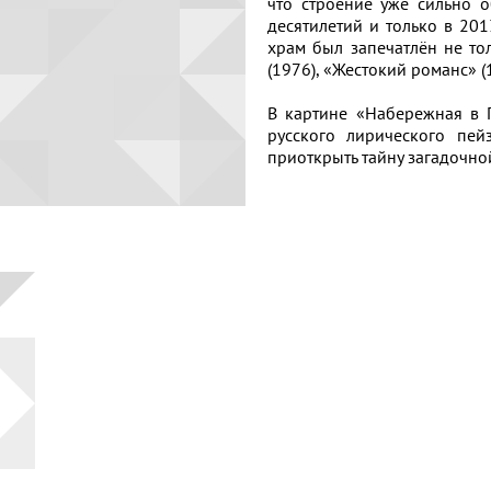
координаты
что строение уже сильно о
Набережная
места
десятилетий и только в 201
храм был запечатлён не то
Торговая
(1976), «Жестокий романс» (
площадь
В картине «Набережная в П
Верхний
русского лирического пей
Копировать
Плёс
приоткрыть тайну загадочно
Волга и
левый берег
Время
года на
картине
Зима
Весна
Лето
Осень