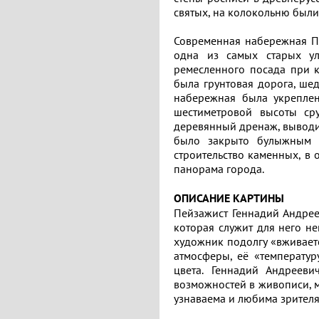
святых, на колокольню были
Современная набережная Плё
одна из самых старых ул
ремесленного посада при к
была грунтовая дорога, ше
набережная была укреплен
шестиметровой высоты ср
деревянный дренаж, выводив
Отзывов:
Поделитесь
Расскажите
было закрыто булыжным 
Выбрать
о
строительство каменных, в 
0
своим
месте
панорама города.
по
друзьям
впечатлени
ОПИСАНИЕ КАРТИНЫ
категориям:
Извините,
Пейзажист Геннадий Андрее
о
добавление
которая служит для него н
отзыва
художник подолгу «вживаетс
Автор
доступно
картине
атмосферы, её «температу
только
цвета. Геннадий Андреев
Период
зарегистрированным
возможностей в живописи, м
пользователям
узнаваема и любима зрителя
Извините,
Русское
голосование
искусство