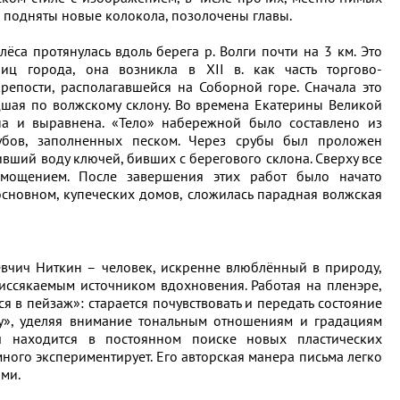
 подняты новые колокола, позолочены главы.
са протянулась вдоль берега р. Волги почти на 3 км. Это
иц города, она возникла в XII в. как часть торгово-
репости, располагавшейся на Соборной горе. Сначала это
дшая по волжскому склону. Во времена Екатерины Великой
а и выравнена. «Тело» набережной было составлено из
убов, заполненных песком. Через срубы был проложен
ший воду ключей, бивших с берегового склона. Сверху все
мощением. После завершения этих работ было начато
основном, купеческих домов, сложилась парадная волжская
ем
вчич Ниткин – человек, искренне влюблённый в природу,
еиссякаемым источником вдохновения. Работая на пленэре,
я в пейзаж»: старается почувствовать и передать состояние
ру», уделяя внимание тональным отношениям и градациям
ич находится в постоянном поиске новых пластических
ного экспериментирует. Его авторская манера письма легко
ми.