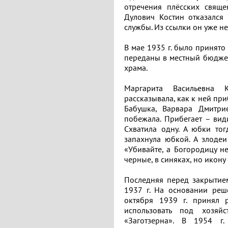
отречения плёсских свяще
Дулович Костин отказался 
службы. Из ссылки он уже не
В мае 1935 г. было принято
переданы в местный бюджет
храма.
Маргарита Васильевна К
рассказывала, как к ней при
Бабушка, Варвара Дмитрие
побежала. Прибегает – вид
Схватила одну. А юбки то
запахнула юбкой. А злодеи
«Убивайте, а Богородицу не
черные, в синяках, но икону 
Последняя перед закрытием
1937 г. На основании ре
октября 1939 г. принял 
использовать под хозяй
«Заготзерна». В 1954 г.