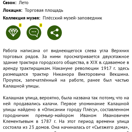
Сезон:
Лето
Применить
Локация:
Торговая площадь
Коллекция музея:
Плёсский музей-заповедник
Сбросить
0
0
Работа написана от виднеющегося слева угла Верхних
торговых рядов. За ними просматривается двухэтажное
здание трактира городского общества, в XIX в. сдаваемое в
аренду трактирщикам. Накануне революции 1917 г. здесь
размещался трактир Никанора Викторовича Векшина.
Проулок, запечатлённый на работе, ранее был частью
Калашной улицы.
Калашная улица, вероятно, была названа так потому, что на
ней продавались калачи. Первое упоминание Калашной
улицы найдено в «Описании городу Плёсу», составленном
городничим премьер-майором Иваном Ивановичем
Клементьевым в 1787 г. На этот период времени улица
состояла из 23 домов. Она начиналась от «Съезжего дома»,