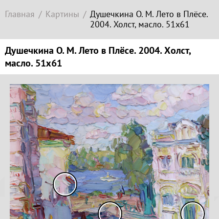
Современное
Главная
Картины
Душечкина О. М. Лето в Плёсе.
зарубежное
2004. Холст, масло. 51х61
искусство
Локация
Душечкина О. М. Лето в Плёсе. 2004. Холст,
масло. 51х61
Соборная
гора
Копируйте
ссылку
Гора
Левитана
Заречье
Копировать
Набережная
Копируйте
Торговая
координаты
площадь
места
Верхний
Плёс