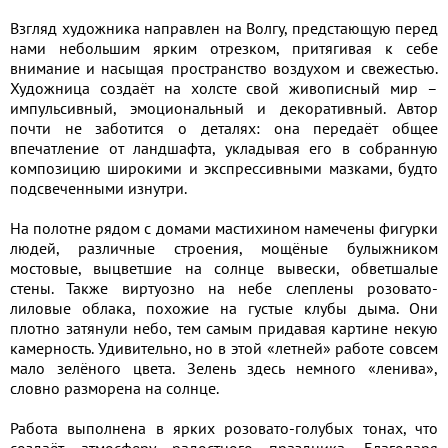
Взгляд художника направлен на Волгу, предстающую перед
нами небольшим ярким отрезком, притягивая к себе
внимание и насыщая пространство воздухом и свежестью.
Художница создаёт на холсте свой живописный мир –
импульсивный, эмоциональный и декоративный. Автор
почти не заботится о деталях: она передаёт общее
впечатление от ландшафта, укладывая его в собранную
композицию широкими и экспрессивными мазками, будто
подсвеченными изнутри.
На полотне рядом с домами мастихином намечены фигурки
людей, различные строения, мощёные булыжником
мостовые, выцветшие на солнце вывески, обветшалые
стены. Также виртуозно на небе слеплены розовато-
лиловые облака, похожие на густые клубы дыма. Они
плотно затянули небо, тем самым придавая картине некую
камерность. Удивительно, но в этой «летней» работе совсем
мало зелёного цвета. Зелень здесь немного «ленива»,
словно разморена на солнце.
Работа выполнена в ярких розовато-голубых тонах, что
создаёт атмосферу радостного праздника. Благодаря