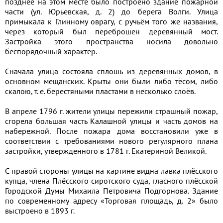
позднее на этом месте было построено здание пожарной
части (ул. Юрьевская, д. 2) до берега Волги. Улица
примыкала к Глинному оврагу, с ручьём того же названия,
через который был переброшен деревянный мост.
Застройка этого пространства носила довольно
беспорядочный характер.
Сначала улица состояла сплошь из деревянных домов, в
основном мещанских. Крыты они были либо тёсом, либо
скалою, т. е. берестяными пластами в несколько слоёв.
В апреле 1796 г. жители улицы пережили страшный пожар,
сгорела большая часть Калашной улицы и часть домов на
набережной. После пожара дома восстановили уже в
соответствии с требованиями нового регулярного плана
застройки, утвержденного в 1781 г. Екатериной Великой.
С правой стороны улицы на картине видна лавка плёсского
купца, члена Плёсского сиротского суда, гласного плёсской
Городской Думы Михаила Петровича Подгорнова. Здание
по современному адресу «Торговая площадь, д. 2» было
выстроено в 1893 г.