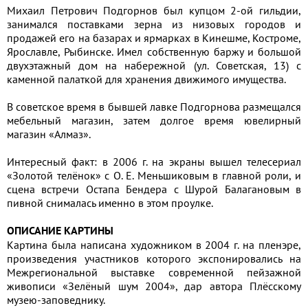
Михаил Петрович Подгорнов был купцом 2-ой гильдии,
занимался поставками зерна из низовых городов и
продажей его на базарах и ярмарках в Кинешме, Костроме,
Ярославле, Рыбинске. Имел собственную баржу и большой
двухэтажный дом на набережной (ул. Советская, 13) с
каменной палаткой для хранения движимого имущества.
В советское время в бывшей лавке Подгорнова размещался
мебельный магазин, затем долгое время ювелирный
магазин «Алмаз».
Интересный факт: в 2006 г. на экраны вышел телесериал
«Золотой телёнок» с О. Е. Меньшиковым в главной роли, и
сцена встречи Остапа Бендера с Шурой Балагановым в
пивной снималась именно в этом проулке.
ОПИСАНИЕ КАРТИНЫ
Картина была написана художником в 2004 г. на пленэре,
произведения участников которого экспонировались на
Межрегиональной выставке современной пейзажной
живописи «Зелёный шум 2004», дар автора Плёсскому
музею-заповеднику.