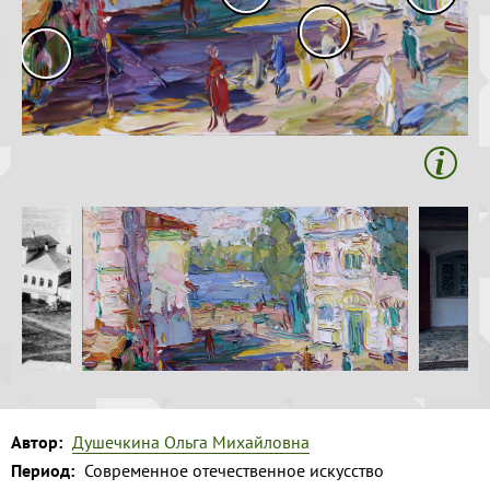
Волга и
Копировать
левый берег
Время
года на
картине
Зима
Весна
Лето
Осень
Коллекция
музея
Музей
1
Автор:
Душечкина Ольга Михайловна
Период:
Современное отечественное искусство