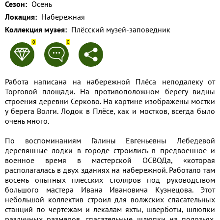
Сезон:
Осень
Применить
Локация:
Набережная
Коллекция музея:
Плёсский музей-заповедник
Сбросить
0
0
Работа написана на набережной Плёса неподалеку от
Торговой площади. На противоположном берегу видны
строения деревни Серково. На картине изображены мостки
у берега Волги. Лодок в Плёсе, как и мостков, всегда было
очень много.
По воспоминаниям Галины Евгеньевны Лебедевой
деревянные лодки в городе строились в предвоенное и
военное время в мастерской ОСВОДа, «которая
располагалась в двух зданиях на набережной. Работало там
восемь опытных плесских столяров под руководством
большого мастера Ивана Ивановича Кузнецова. Этот
небольшой коллектив строил для волжских спасательных
станций по чертежам и лекалам яхты, шверботы, шлюпки
различных размеров, спасательные шлюпки на полозьях.