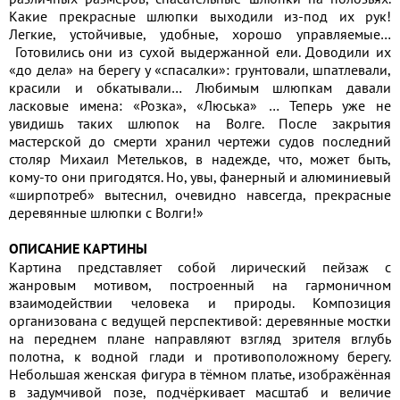
Какие прекрасные шлюпки выходили из-под их рук!
Легкие, устойчивые, удобные, хорошо управляемые…
Готовились они из сухой выдержанной ели. Доводили их
«до дела» на берегу у «спасалки»: грунтовали, шпатлевали,
красили и обкатывали… Любимым шлюпкам давали
ласковые имена: «Розка», «Люська» … Теперь уже не
увидишь таких шлюпок на Волге. После закрытия
мастерской до смерти хранил чертежи судов последний
столяр Михаил Метельков, в надежде, что, может быть,
кому-то они пригодятся. Но, увы, фанерный и алюминиевый
«ширпотреб» вытеснил, очевидно навсегда, прекрасные
деревянные шлюпки с Волги!»
ОПИСАНИЕ КАРТИНЫ
Картина представляет собой лирический пейзаж с
жанровым мотивом, построенный на гармоничном
взаимодействии человека и природы. Композиция
организована с ведущей перспективой: деревянные мостки
на переднем плане направляют взгляд зрителя вглубь
полотна, к водной глади и противоположному берегу.
Небольшая женская фигура в тёмном платье, изображённая
в задумчивой позе, подчёркивает масштаб и величие