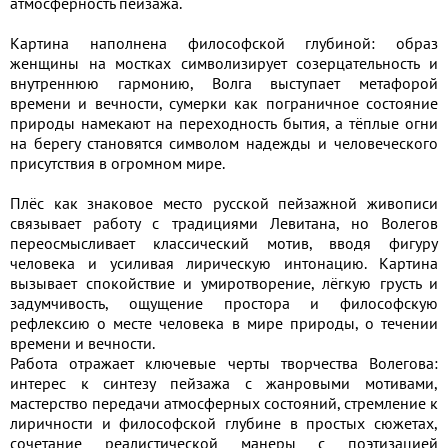
атмосферность пейзажа.
Картина наполнена философской глубиной: образ
женщины на мостках символизирует созерцательность и
внутреннюю гармонию, Волга выступает метафорой
времени и вечности, сумерки как пограничное состояние
природы намекают на переходность бытия, а тёплые огни
на берегу становятся символом надежды и человеческого
присутствия в огромном мире.
Плёс как знаковое место русской пейзажной живописи
связывает работу с традициями Левитана, но Волегов
переосмысливает классический мотив, вводя фигуру
человека и усиливая лирическую интонацию. Картина
вызывает спокойствие и умиротворение, лёгкую грусть и
задумчивость, ощущение простора и философскую
рефлексию о месте человека в мире природы, о течении
времени и вечности.
Работа отражает ключевые черты творчества Волегова:
интерес к синтезу пейзажа с жанровыми мотивами,
мастерство передачи атмосферных состояний, стремление к
лиричности и философской глубине в простых сюжетах,
сочетание реалистической манеры с поэтизацией