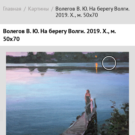
Современное
Главная
Картины
Волегов В. Ю. На берегу Волги.
зарубежное
2019. Х., м. 50х70
искусство
Локация
Волегов В. Ю. На берегу Волги. 2019. Х., м.
50х70
Соборная
гора
Копируйте
ссылку
Гора
Левитана
Заречье
Копировать
Набережная
Копируйте
Торговая
координаты
площадь
места
Верхний
Плёс