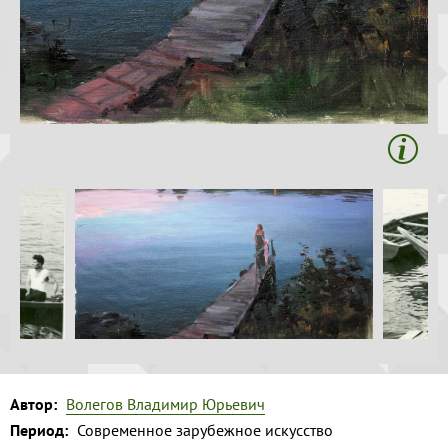
Волга и
Копировать
левый берег
Время
года на
картине
Зима
Весна
Лето
Осень
Коллекция
музея
Музей
1
Автор:
Волегов Владимир Юрьевич
Период:
Современное зарубежное искусство