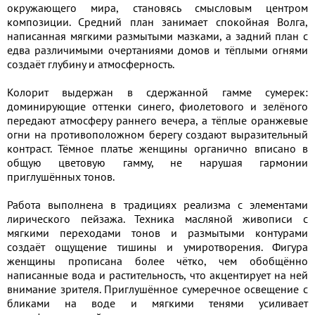
окружающего мира, становясь смысловым центром
композиции. Средний план занимает спокойная Волга,
написанная мягкими размытыми мазками, а задний план с
едва различимыми очертаниями домов и тёплыми огнями
создаёт глубину и атмосферность.
Колорит выдержан в сдержанной гамме сумерек:
доминирующие оттенки синего, фиолетового и зелёного
передают атмосферу раннего вечера, а тёплые оранжевые
огни на противоположном берегу создают выразительный
контраст. Тёмное платье женщины органично вписано в
общую цветовую гамму, не нарушая гармонии
приглушённых тонов.
Работа выполнена в традициях реализма с элементами
лирического пейзажа. Техника масляной живописи с
мягкими переходами тонов и размытыми контурами
создаёт ощущение тишины и умиротворения. Фигура
женщины прописана более чётко, чем обобщённо
написанные вода и растительность, что акцентирует на ней
внимание зрителя. Приглушённое сумеречное освещение с
бликами на воде и мягкими тенями усиливает