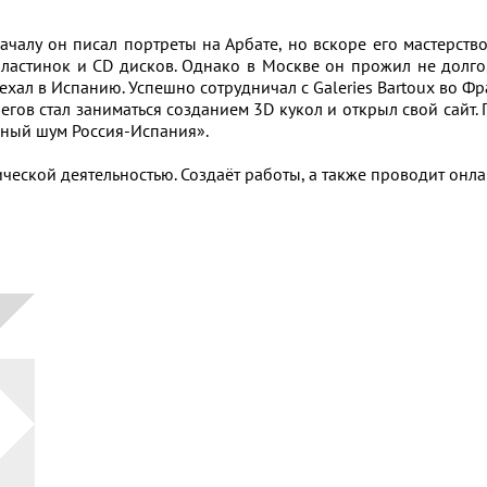
ачалу он писал портреты на Арбате, но вскоре его мастерство
стинок и CD дисков. Однако в Москве он прожил не долго, 
ехал в Испанию. Успешно сотрудничал с Galeries Bartoux во Ф
Волегов стал заниматься созданием 3D кукол и открыл свой сайт
ёный шум Россия-Испания».
ической деятельностью. Создаёт работы, а также проводит онл
Выбрать
по
категориям:
Автор
Период
Русское