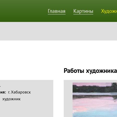
Главная
Картины
Худож
ик
Работы художника
.
ния:
г. Хабаровск
:
художник