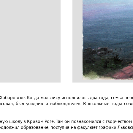
абаровске. Когда мальчику исполнилось два года, семья пер
исовал, был усидчив и наблюдателен. В школьные годы соз
ую школу в Кривом Роге. Там он познакомился с творчеством
н продолжил образование, поступив на факультет графики Льво