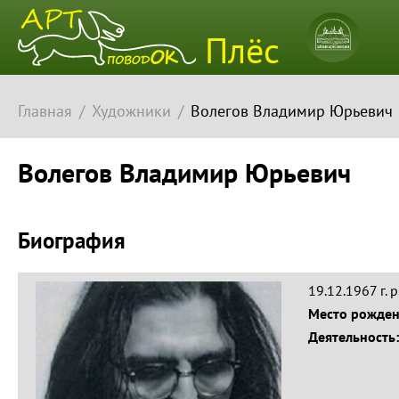
Плёсский
Плёс
музей-
заповедн
Главная
Художники
Волегов Владимир Юрьевич
Волегов Владимир Юрьевич
Биография
19.12.1967 г. р
Место рожде
Деятельность