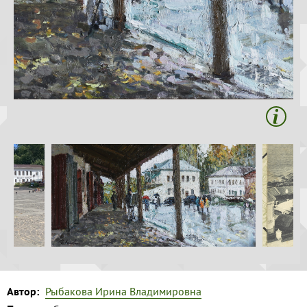
Волга и
Копировать
левый берег
Время
года на
картине
Зима
Весна
Лето
Осень
Коллекция
музея
Музей
1
Автор:
Рыбакова Ирина Владимировна