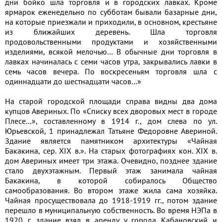
дни бойко шла торговля и в городских лавках. Кроме
ярмарок еженедельно по субботам бывали базарные дни,
на которые приезжали и приходили, в основном, крестьяне
из ближайших деревень. Шла торговля
продовольственными продуктами и хозяйственными
изделиями, всякой мелочью… В обычные дни торговля в
лавках начиналась с семи часов утра, закрывались лавки в
семь часов вечера. По воскресеньям торговля шла с
одиннадцати до шестнадцати часов…»
На старой городской площади справа видны два дома
купцов Авериных. По «Списку всех дворовых мест в городе
Плесе…», составленному в 1914 г., дом слева по ул.
Юрьевской, 1 принадлежал Татьяне Федоровне Авериной.
Здание является памятником архитектуры «Чайная
Бакакина, сер. XIX в.». На старых фотографиях кон. XIX в.
дом Авериных имеет три этажа. Очевидно, позднее здание
стало двухэтажным. Первый этаж занимала чайная
Бакакина, в которой собиралось Общество
самообразования. Во втором этаже жила сама хозяйка.
Чайная просуществовала до 1918-1919 гг., потом здание
перешло в муниципальную собственность. Во время НЭПа в
1920 г. здание взял в аренду у города Кабановский и