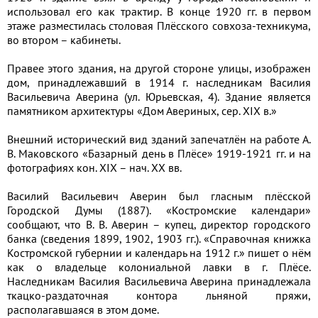
использовал его как трактир. В конце 1920 гг. в первом
этаже разместилась столовая Плёсского совхоза-техникума,
во втором – кабинеты.
Правее этого здания, на другой стороне улицы, изображен
дом, принадлежавший в 1914 г. наследникам Василия
Васильевича Аверина (ул. Юрьевская, 4). Здание является
памятником архитектуры «Дом Авериных, сер. XIX в.»
Внешний исторический вид зданий запечатлён на работе А.
В. Маковского «Базарный день в Плёсе» 1919-1921 гг. и на
фотографиях кон. XIX – нач. XX вв.
Василий Васильевич Аверин был гласным плёсской
Городской Думы (1887). «Костромские календари»
сообщают, что В. В. Аверин – купец, директор городского
банка (сведения 1899, 1902, 1903 гг.). «Справочная книжка
Костромской губернии и календарь на 1912 г.» пишет о нём
как о владельце колониальной лавки в г. Плёсе.
Наследникам Василия Васильевича Аверина принадлежала
ткацко-раздаточная контора льняной пряжи,
располагавшаяся в этом доме.