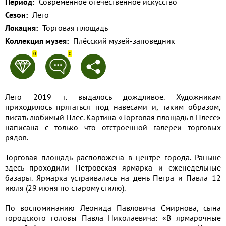
Период:
Современное отечественное искусство
Применить
Сезон:
Лето
Локация:
Торговая площадь
Сбросить
Коллекция музея:
Плёсский музей-заповедник
0
0
Лето 2019 г. выдалось дождливое. Художникам
приходилось прятаться под навесами и, таким образом,
писать любимый Плес. Картина «Торговая площадь в Плёсе»
написана с только что отстроенной галереи торговых
рядов.
Торговая площадь расположена в центре города. Раньше
здесь проходили Петровская ярмарка и еженедельные
базары. Ярмарка устраивалась на день Петра и Павла 12
июля (29 июня по старому стилю).
По воспоминанию Леонида Павловича Смирнова, сына
городского головы Павла Николаевича: «В ярмарочные