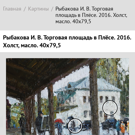
Современное
Главная
Картины
Рыбакова И. В. Торговая
зарубежное
площадь в Плёсе. 2016. Холст,
искусство
масло. 40х79,5
Локация
Рыбакова И. В. Торговая площадь в Плёсе. 2016.
Соборная
Холст, масло. 40х79,5
гора
Копируйте
ссылку
Гора
Левитана
Заречье
Копировать
Набережная
Копируйте
Торговая
координаты
площадь
места
Верхний
Плёс