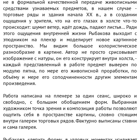
не в формальной качественной передаче живописными
средствами узнаваемых предметов, в нашем случае -
торговые ряды и здания начала XX в., а в создании
ощущения у зрителя, что на его глазах в холсте что-то
происходит: шумит ветер, идёт дождь, падают листья… Ради
этого ощущения внутренней жизни Рыбакова выходит с
этюдником на пленэр и моделирует новое картинное
пространство. Мы видим большое колористическое
разнообразие в картине. Автор не просто срисовывает
изображение с натуры, он его конструирует внутри холста, -
каждый представленный в работе предмет выверен по
модулю пятна, по мере его живописной проработки, по
объёму и мере его соподчиненности другим элементам
произведения.
Работа написана на пленере за один сеанс, широко и
свободно, с большим обобщением форм. Выбранная
художником точка зрения и композиция работы позволяют
ощутить себя в пространстве картины, словно стоящим
внутри галереи торговых рядов. Фактурно выписаны ставни
и сама галерея.
Рыбакова «лепит» форму, в узловых моментах усиливает