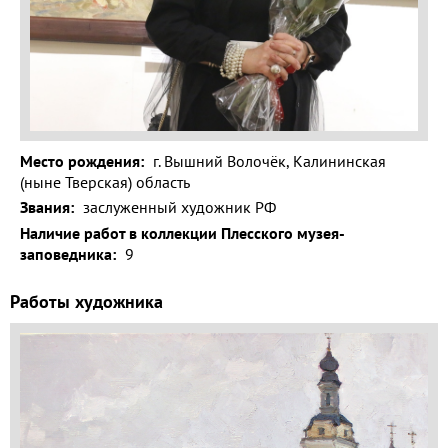
Волга и
левый берег
Время
года на
картине
Зима
Место рождения:
г. Вышний Волочёк, Калининская
(ныне Тверская) область
Весна
Звания:
заслуженный художник РФ
Лето
Наличие работ в коллекции Плесского музея-
заповедника:
9
Осень
Работы художника
Коллекция
музея
Музей
1