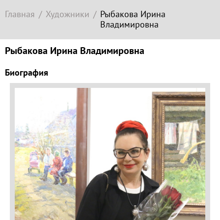
Современное
Главная
Художники
Рыбакова Ирина
зарубежное
Владимировна
искусство
Локация
Рыбакова Ирина Владимировна
Соборная
Биография
гора
Гора
Левитана
Заречье
Набережная
Торговая
площадь
Верхний
Плёс