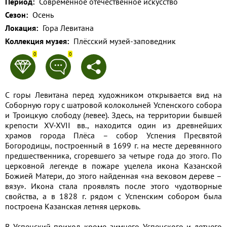
Период:
Современное отечественное искусство
Применить
Сезон:
Осень
Локация:
Гора Левитана
Сбросить
Коллекция музея:
Плёсский музей-заповедник
0
0
С горы Левитана перед художником открывается вид на
Соборную гору с шатровой колокольней Успенского собора
и Троицкую слободу (левее). Здесь, на территории бывшей
крепости XV-XVII вв., находится один из древнейших
храмов города Плёса – собор Успения Пресвятой
Богородицы, построенный в 1699 г. на месте деревянного
предшественника, сгоревшего за четыре года до этого. По
церковной легенде в пожаре уцелела икона Казанской
Божией Матери, до этого найденная «на вековом дереве –
вязу». Икона стала проявлять после этого чудотворные
свойства, а в 1828 г. рядом с Успенским собором была
построена Казанская летняя церковь.
В Успенский приход кроме зимнего Успенского и летнего