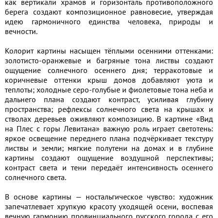
как вертикали храмов и горизонталь противоположного
берега создают композиционное равновесие, утверждая
идею гармоничного единства человека, природы и
вечности.
Колорит картины насыщен тёплыми осенними оттенками:
золотисто-оранжевые и багряные тона листвы создают
ощущение солнечного осеннего дня; терракотовые и
коричневые оттенки крыш домов добавляют уюта и
теплоты; холодные серо-голубые и фиолетовые тона неба и
дальнего плана создают контраст, усиливая глубину
пространства; рефлексы солнечного света на крышах и
стволах деревьев оживляют композицию. В картине «Вид
на Плес с горы Левитана» важную роль играет светотень:
яркое освещение переднего плана подчёркивает текстуру
листвы и земли; мягкие полутени на домах и в глубине
картины создают ощущение воздушной перспективы;
контраст света и тени передаёт интенсивность осеннего
солнечного света.
В основе картины — ностальгическое чувство: художник
запечатлевает хрупкую красоту уходящей осени, воспевая
вечную гармонию провинциального русского города с его