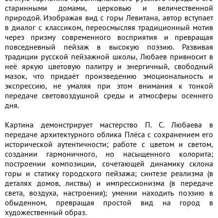
старинными домами, церковью и величественной
природой. Изображая вид с горы Левитана, автор вступает
в диалог с классиком, переосмысляя традиционный мотив
через призму современного восприятия и превращая
повседневный пейзаж в высокую поэзию. Развивая
традиции русской пейзажной школы, Любаев привносит в
неё яркую цветовую палитру и энергичный, свободный
мазок, что придаёт произведению эмоциональность и
экспрессию, не умаляя при этом внимания к тонкой
передаче световоздушной среды и атмосферы осеннего
дня.
Картина демонстрирует мастерство П. С. Любаева в
передаче архитектурного облика Плёса с сохранением его
исторической аутентичности; работе с цветом и светом,
создании гармоничного, но насыщенного колорита;
построении композиции, сочетающей динамику склона
горы и статику городского пейзажа; синтезе реализма (в
деталях домов, листвы) и импрессионизма (в передаче
света, воздуха, настроения); умении находить поэзию в
обыденном, превращая простой вид на город в
художественный образ.