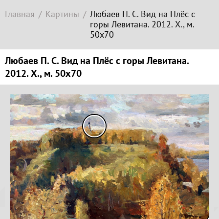
Современное
Главная
Картины
Любаев П. С. Вид на Плёс с
зарубежное
горы Левитана. 2012. Х., м.
искусство
50х70
Локация
Любаев П. С. Вид на Плёс с горы Левитана.
Соборная
2012. Х., м. 50х70
гора
Копируйте
ссылку
Гора
Левитана
Заречье
Копировать
Набережная
Копируйте
Торговая
координаты
площадь
места
Верхний
Плёс