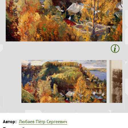
Волга и
Копировать
левый берег
Время
года на
картине
Зима
Весна
Лето
Осень
Коллекция
музея
Музей
1
Автор:
Любаев Пётр Сергеевич