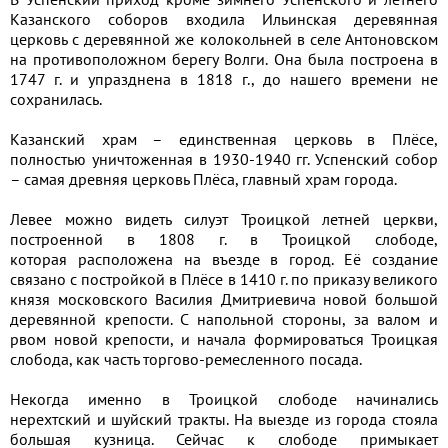
Казанского соборов входила Ильинская деревянная
церковь с деревянной же колокольней в селе Антоновском
на противоположном берегу Волги. Она была построена в
1747 г. и упразднена в 1818 г., до нашего времени не
сохранилась.
Казанский храм – единственная церковь в Плёсе,
полностью уничтоженная в 1930-1940 гг. Успенский собор
– самая древняя церковь Плёса, главный храм города.
Левее можно видеть силуэт Троицкой летней церкви,
построенной в 1808 г. в Троицкой слободе,
которая расположена на въезде в город. Её создание
связано с постройкой в Плёсе в 1410 г. по приказу великого
князя московского Василия Дмитриевича новой большой
деревянной крепости. С напольной стороны, за валом и
рвом новой крепости, и начала формироваться Троицкая
слобода, как часть торгово-ремесленного посада.
Некогда именно в Троицкой слободе начинались
нерехтский и шуйский тракты. На выезде из города стояла
большая кузница. Сейчас к слободе примыкает