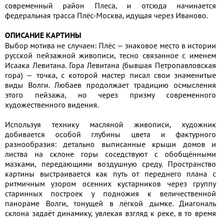
современный район Плеса, и отсюда начинается
федеральная трасса Плёс-Москва, идущая через Иваново.
ОПИСАНИЕ КАРТИНЫ
Выбор мотива не случаен: Плёс — знаковое место в истории
русской пейзажной живописи, тесно связанное с именем
Исаака Левитана. Гора Левитана (бывшая Петропавловская
гора) — точка, с которой мастер писал свои знаменитые
виды Волги. Любаев продолжает традицию осмысления
этого пейзажа, но через призму современного
художественного видения.
Используя технику масляной живописи, художник
добивается особой глубины цвета и фактурного
разнообразия: детально выписанные крыши домов и
листва на склоне горы соседствуют с обобщёнными
мазками, передающими воздушную среду. Пространство
картины выстраивается как путь от переднего плана с
ритмичным узором осенних кустарников через группу
старинных построек у подножия к величественной
панораме Волги, тонущей в лёгкой дымке. Диагональ
склона задаёт динамику, увлекая взгляд к реке, в то время