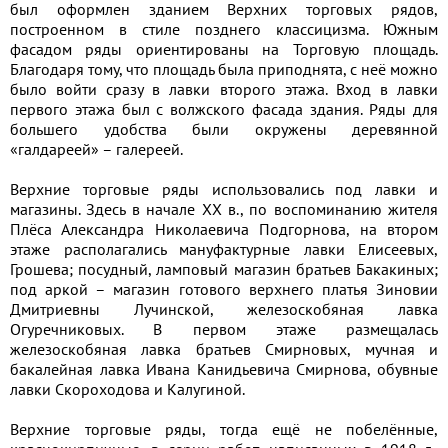
был оформлен зданием Верхних торговых рядов,
построенном в стиле позднего классицизма. Южным
фасадом ряды ориентированы на Торговую площадь.
Благодаря тому, что площадь была приподнята, с неё можно
было войти сразу в лавки второго этажа. Вход в лавки
первого этажа был с волжского фасада здания. Ряды для
большего удобства были окружены деревянной
«галдареей» – галереей.
Верхние торговые ряды использовались под лавки и
магазины. Здесь в начале XX в., по воспоминанию жителя
Плёса Александра Николаевича Подгорнова, на втором
этаже располагались мануфактурные лавки Елисеевых,
Грошева; посудный, ламповый магазин братьев Бакакиных;
под аркой – магазин готового верхнего платья Зиновии
Дмитриевны Лучинской, железоскобяная лавка
Огуречниковых. В первом этаже размещалась
железоскобяная лавка братьев Смирновых, мучная и
бакалейная лавка Ивана Канидьевича Смирнова, обувные
лавки Скороходова и Калугиной.
Верхние торговые ряды, тогда ещё не побелённые,