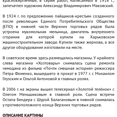
краснокирпичные, в серии работ, написанных в 1918 г.,
запечатлел художник Александр Владимирович Маковский.
В 1924 г. по предложению пайщиков-крестьян созданного
после революции Единого Потребительского Общества
(ЕПО) в нижней части Верхних торговых рядов была
устроена мукомольная мельница, двигатель внутреннего
сгорания для которой купили на Харьковском
машиностроительном заводе. Купили также жернова, а все
другое оборудование изготовили на месте.
В советское время здесь размещались магазины. У крайнего
слева магазина «Хозтовары» снималась сцена ремонта
чемодана из фильма «Почти смешная история» режиссера
Петра Фоменко, вышедшего в прокат в 1977 г. с Михаилом
Глузским и Ольгой Антоновой в главных ролях.
В 2006 г. на экраны вышел телесериал «Золотой телёнок» с
Олегом Меньшиковым в главной роли. Сцена встречи
Остапа Бендера с Шурой Балагановым в пивной снималась
у противоположного конца Верхних торговых рядов.
ОПИСАНИЕ КАРТИНЫ