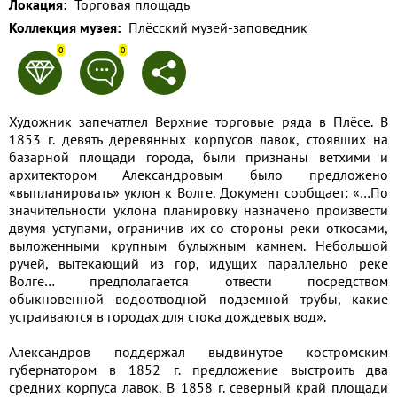
Локация:
Торговая площадь
Применить
Коллекция музея:
Плёсский музей-заповедник
0
0
Сбросить
Художник запечатлел Верхние торговые ряда в Плёсе. В
1853 г. девять деревянных корпусов лавок, стоявших на
базарной площади города, были признаны ветхими и
архитектором Александровым было предложено
«выпланировать» уклон к Волге. Документ сообщает: «…По
значительности уклона планировку назначено произвести
двумя уступами, ограничив их со стороны реки откосами,
выложенными крупным булыжным камнем. Небольшой
ручей, вытекающий из гор, идущих параллельно реке
Волге… предполагается отвести посредством
обыкновенной водоотводной подземной трубы, какие
устраиваются в городах для стока дождевых вод».
Александров поддержал выдвинутое костромским
губернатором в 1852 г. предложение выстроить два
средних корпуса лавок. В 1858 г. северный край площади