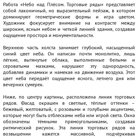
Работа «Небо над Плёсом. Торговые ряды» представляет
собой лаконичный, но выразительный пейзаж, в котором
доминируют геометрические формы и игра цветом.
Художник фокусирует внимание на контрасте между
широким, ясным небом и четкой линией здания, создавая
ощущение простора и монументальности.
Верхнюю часть холста занимает глубокий, насыщенный
синий цвет неба. Он написан почти монолитно, лишь
лёгкие, вытянутые облака, выполненные белыми и
сероватыми мазками, нарушают эту однородность,
добавляя динамики и намекая на движение воздуха. Этот
цвет неба передаёт ощущение ясного, летнего дня или
вечерних сумерек.
Ниже, по центру картины, расположена линия торговых
рядов. Фасад окрашен в светлые, тёплые оттенки –
бежевый, желтоватый, с розовыми и голубыми акцентами,
которые могут быть отблесками неба или игрой света. Окна
обозначены тёмными прямоугольниками, создавая
ритмический рисунок. Эта линия торговых рядов на
возвышении кажется массивной, подчёркивая