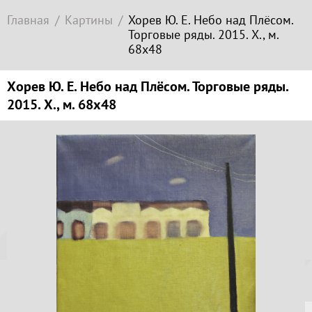
Современное
Главная
Картины
Хорев Ю. Е. Небо над Плёсом.
зарубежное
Торговые ряды. 2015. Х., м.
искусство
68х48
Локация
Хорев Ю. Е. Небо над Плёсом. Торговые ряды.
Соборная
2015. Х., м. 68х48
гора
Копируйте
ссылку
Гора
Левитана
Заречье
Копировать
Набережная
Копируйте
Торговая
координаты
площадь
места
Верхний
Плёс