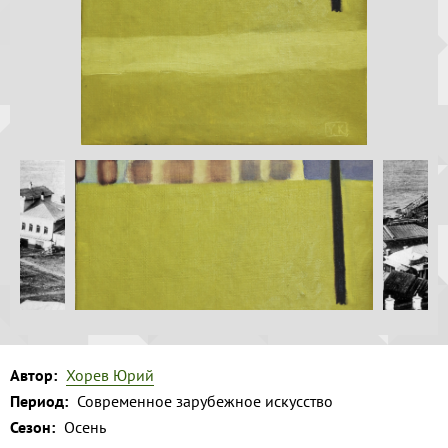
Волга и
Копировать
левый берег
Время
года на
картине
Зима
Весна
Лето
Осень
Коллекция
музея
Музей
Автор:
Хорев Юрий
1
Период:
Современное зарубежное искусство
Сезон:
Осень