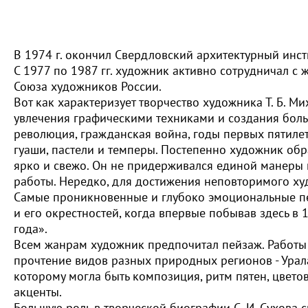
В 1974 г. окончил Свердловский архитектурный инст
С 1977 по 1987 гг. художник активно сотрудничал с 
Союза художников России.
Вот как характеризует творчество художника Т. Б. 
увлечения графическими техниками и создания бол
революция, гражданская война, годы первых пятилето
гуаши, пастели и темперы. Постепенно художник об
ярко и свежо. Он не придерживался единой манеры
работы. Нередко, для достижения неповторимого ху
Самые проникновенные и глубоко эмоциональные пе
и его окрестностей, когда впервые побывав здесь в 
года».
Всем жанрам художник предпочитал пейзаж. Работы 
прочтение видов разных природных регионов - Урала
которому могла быть композиция, ритм пятен, цвет
акценты.
Большую роль в творческой биографии С. И. Сухова сы