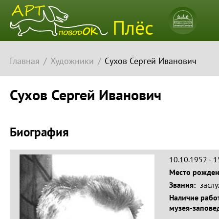
Плёсский
Плёс
музей-
заповедн
Главная
Художники
Сухов Сергей Иванович
Сухов Сергей Иванович
Биография
10.10.1952 - 
Место рожде
Звания:
засл
Наличие работ
музея-запове