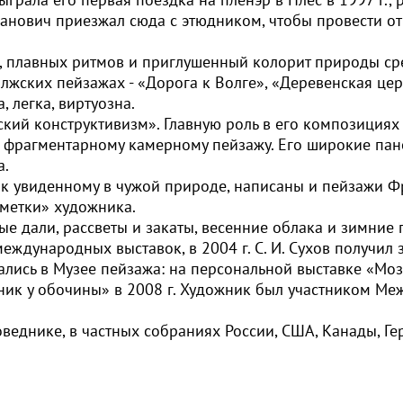
ванович приезжал сюда с этюдником, чтобы провести от
плавных ритмов и приглушенный колорит природы сред
жских пейзажах - «Дорога к Волге», «Деревенская церк
Выбрать
 легка, виртуозна.
по
ский конструктивизм». Главную роль в его композициях
м фрагментарному камерному пейзажу. Его широкие па
категориям:
а.
к увиденному в чужой природе, написаны и пейзажи Ф
аметки» художника.
Автор
ные дали, рассветы и закаты, весенние облака и зимни
Период
еждународных выставок, в 2004 г. С. И. Сухов получил
лись в Музее пейзажа: на персональной выставке «Моза
Русское
ник у обочины» в 2008 г. Художник был участником М
искусство
оведнике, в частных собраниях России, США, Канады, Г
Советское
искусство
Современное