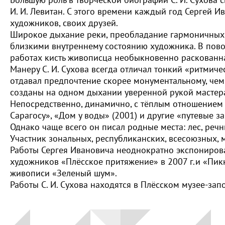
И. И. Левитан. С этого времени каждый год Сергей И
художников, своих друзей.
Широкое дыхание реки, преобладание гармоничных, 
близкими внутреннему состоянию художника. В повол
работах кисть живописца необыкновенно раскованна,
Манеру С. И. Сухова всегда отличал тонкий «ритмиче
отдавал предпочтение скорее монументальному, че
созданы на одном дыхании уверенной рукой мастер
Непосредственно, динамично, с тёплым отношением 
Сарагосу», «Дом у воды» (2001) и другие «путевые з
Однако чаще всего он писал родные места: лес, реч
Участник зональных, республиканских, всесоюзных, м
Работы Сергея Ивановича неоднократно экспонирова
художников «Плёсское притяжение» в 2007 г.и «Пик
живописи «Зеленый шум».
Работы С. И. Сухова находятся в Плёсском музее-зап