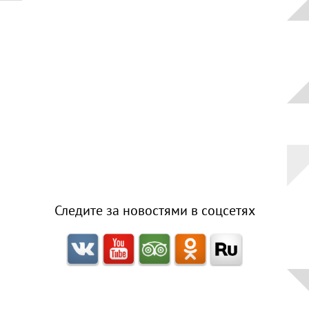
Верхний
Плёс
Волга и
левый берег
Время
года на
картине
Зима
Весна
Лето
Следите за новостями в соцсетях
Осень
Коллекция
музея
Музей
1