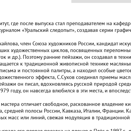
итут, где после выпуска стал преподавателем на кафедр
журналом «Уральский следопыт», создавая серии графич
Михайлова, член Союза художников России, кандидат ис
ьших художественных циклов, посвященных переломны
к и др.). Поэтому ранние пейзажи, он создавал в техни
ращается к традиционной живописной технике масляным
 письма и постоянной палитры, а находил особые цве
дожественного эффекта, С.Сухов соединял приемы масл
йзажи он писал, вдохновляясь русской природой сред
1979 году, он навсегда влюбился в эти места, и впосле
мастера отличает свободное, раскованное владение к
, средней полосы России, Кавказа, Италии, Франции. 
овых масс или линий, свежая модуляция в традиционно
грала его первая поездка на пленэр в Плёс в 1997 г., р