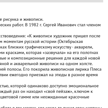
е рисунка и живописи.
еских работ. В 1982 г. Сергей Иванович стал членом
кусствоведения: «К живописи художник пришел после
м моментам русской истории (Октябрьская
ках близких графическому искусству - акварели,
и красками, которая «зазвучала» на его полотнах
товые и композиционные решения для каждой новой
яной и акварельной живописи на одном холсте.
ней полосы. Его покорила живописная лирика Плеса
дствии ежегодно приезжал на этюды в разное время
истью, которой одинаково доступно эмоциональное
Каждый раз он находил «свой пейзаж», ключом к
й цветовой гамме или неожиданные красочные
абота в тех местах, где когда-то писал свои картины