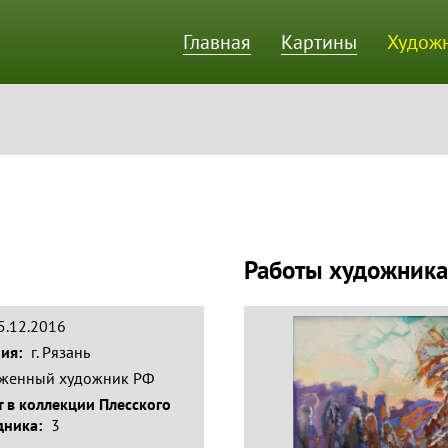
Главная
Картины
Худож
ик
Работы художника
15.12.2016
ния:
г. Рязань
уженный художник РФ
 в коллекции Плесского
дника:
3