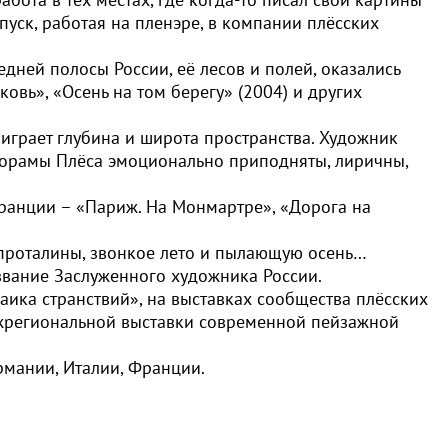
пуск, работая на пленэре, в компании плёсских
ней полосы России, её лесов и полей, оказались
овь», «Осень на том берегу» (2004) и других
 играет глубина и широта пространства. Художник
норамы Плёса эмоционально приподняты, лиричны,
ранции – «Париж. На Монмартре», «Дорога на
е проталины, звонкое лето и пылающую осень…
 звание Заслуженного художника России.
ика странствий», на выставках сообщества плёсских
ежрегиональной выставки современной пейзажной
ермании, Италии, Франции.