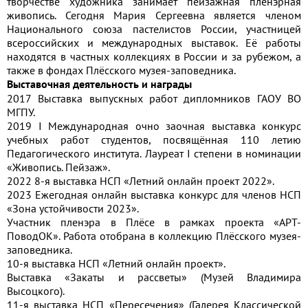
творчестве художника занимает пейзажная пленэрная
живопись. Сегодня Мария Сергеевна является членом
Национального союза пастелистов России, участницей
всероссийских и международных выставок. Её работы
находятся в частных коллекциях в России и за рубежом, а
также в фондах Плёсского музея-заповедника.
Выставочная деятельность и награды
2017 Выставка выпускных работ дипломников ГАОУ ВО
МГПУ.
2019 I Международная очно заочная выставка конкурс
учебных работ студентов, посвящённая 110 летию
Педагогического института. Лауреат I степени в номинации
«Живопись. Пейзаж».
2022 8-я выставка НСП «Летний онлайн проект 2022».
2023 Ежегодная онлайн выставка конкурс для членов НСП
«Зона устойчивости 2023».
Участник пленэра в Плёсе в рамках проекта «АРТ-
ПоводОК». Работа отобрана в коллекцию Плёсского музея-
заповедника.
10-я выставка НСП «Летний онлайн проект».
Выставка «Закаты и рассветы» (Музей Владимира
Высоцкого).
11-я выставка НСП «Пересечения» (Галерея Классической