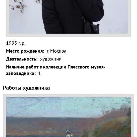
Волга и
левый берег
Время
года на
картине
1995 г. р.
Зима
Место рождения:
г. Москва
Весна
Деятельность:
художник
Наличие работ в коллекции Плесского музея-
Лето
заповедника:
1
Осень
Работы художника
Коллекция
музея
Музей
1