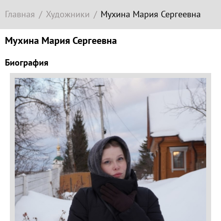
Современное
Главная
Художники
Мухина Мария Сергеевна
зарубежное
искусство
Мухина Мария Сергеевна
Локация
Биография
Соборная
гора
Гора
Левитана
Заречье
Набережная
Торговая
площадь
Верхний
Плёс