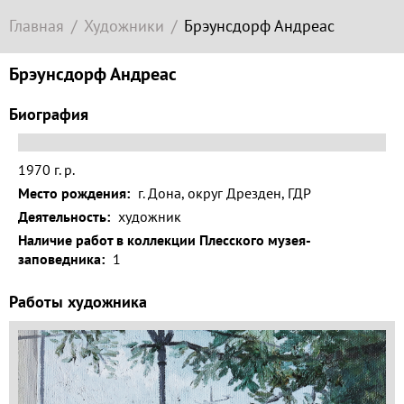
Современное
Главная
Художники
Брэунсдорф Андреас
зарубежное
искусство
Брэунсдорф Андреас
Локация
Биография
Соборная
гора
1970 г. р.
Гора
Место рождения:
г. Дона, округ Дрезден, ГДР
Левитана
Деятельность:
художник
Заречье
Наличие работ в коллекции Плесского музея-
заповедника:
1
Набережная
Работы художника
Торговая
площадь
Верхний
Плёс