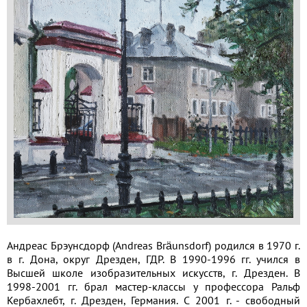
Волга и
левый берег
Время
года на
картине
Зима
Весна
Лето
Осень
Коллекция
музея
Андреас Брэунсдорф (Andreas Bräunsdorf) родился в 1970 г.
Музей
в г. Дона, округ Дрезден, ГДР. В 1990-1996 гг. учился в
1
Высшей школе изобразительных искусств, г. Дрезден. В
1998-2001 гг. брал мастер-классы у профессора Ральф
Кербахлебт, г. Дрезден, Германия. С 2001 г. - свободный