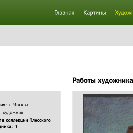
Главная
Картины
Худож
ик
Работы художника
ния:
г. Москва
:
художник
 в коллекции Плесского
дника:
1