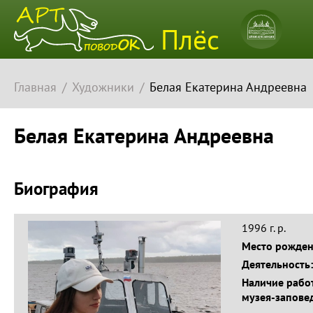
Плёсский
Плёс
музей-
заповедн
Главная
Художники
Белая Екатерина Андреевна
Белая Екатерина Андреевна
Биография
1996 г. р.
Место рожде
Деятельность
Наличие работ
музея-запове