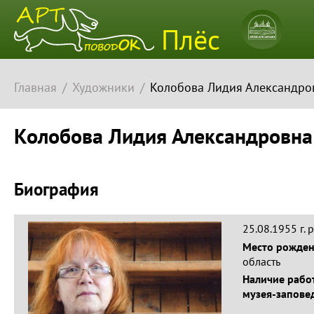
Плёсский
Плёс
музей-
заповедн
Главная
Художники
Колобова Лидия Александро
Колобова Лидия Александровна
Биография
25.08.1955 г. р
Место рожде
область
Наличие работ
музея-запове