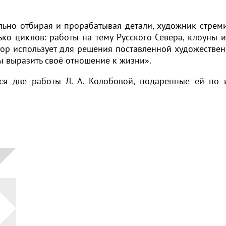
ьно отбирая и прорабатывая детали, художник стреми
ько циклов: работы на тему Русского Севера, клоуны и
втор использует для решения поставленной художествен
бы выразить своё отношение к жизни».
ся две работы Л. А. Колобовой, подаренные ей по 
Выбрать
по
категориям:
Автор
Период
Русское