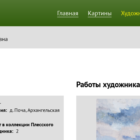
Главная
Картины
Худож
ик
вна
Работы художника
.
ния:
д. Поча, Архангельская
 в коллекции Плесского
дника:
2