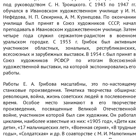
под руководством С. Н. Троицкого. С 1943 по 1947 гг.
обучался в Ивановском художественном училище у И. Н.
Нефёдова, Н. П. Секирина, А. М. Кузнецова. По окончании
училища был принят в Союз художников СССР, начал
преподавать в Ивановском художественном училище. Затем
четыре года служил сержантом-радистом в военном
уральском городке. С 1953 г. Грибок был активным
участником областных, зональных, республиканских,
всесоюзных и зарубежных выставок. В 1954 г. был принят в
Союз художников РСФСР по итогам Всесоюзной
художественной выставки, на которой экспонировались его
работы.
Работы Е. А. Грибова масштабны, это по-настоящему
станковые произведения. Тематика творчества обширна:
революция, война, жизнь советских людей в послевоенное
время. Особое место занимают в его творчестве
произведения, посвященные Великой Отечественной
войне, участником которой был сам художник. Он работал
циклами, наиболее известные из них: «1905 год», «Дети как
дети», «17 мальчишеских лет», «Военная серия», «В трудные
годы», «Солдатская» и др. В соавторстве с М. И. Малютиным