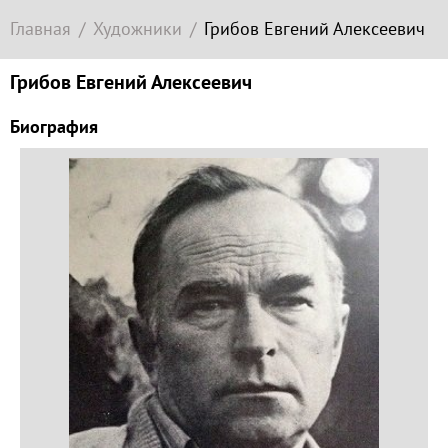
Современное
Главная
Художники
Грибов Евгений Алексеевич
зарубежное
искусство
Грибов Евгений Алексеевич
Локация
Биография
Соборная
гора
Гора
Левитана
Заречье
Набережная
Торговая
площадь
Верхний
Плёс