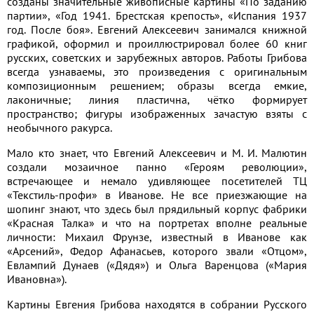
созданы значительные живописные картины «По заданию
партии», «Год 1941. Брестская крепость», «Испания 1937
год. После боя». Евгений Алексеевич занимался книжной
графикой, оформил и проиллюстрировал более 60 книг
русских, советских и зарубежных авторов. Работы Грибова
всегда узнаваемы, это произведения с оригинальным
композиционным решением; образы всегда емкие,
лаконичные; линия пластична, чётко формирует
пространство; фигуры изображенных зачастую взяты с
необычного ракурса.
Мало кто знает, что Евгений Алексеевич и М. И. Малютин
создали мозаичное панно «Героям революции»,
встречающее и немало удивляющее посетителей ТЦ
«Текстиль-профи» в Иванове. Не все приезжающие на
шопинг знают, что здесь был прядильный корпус фабрики
«Красная Талка» и что на портретах вполне реальные
личности: Михаил Фрунзе, известный в Иванове как
«Арсений», Федор Афанасьев, которого звали «Отцом»,
Евлампий Дунаев («Дядя») и Ольга Варенцова («Мария
Ивановна»).
Картины Евгения Грибова находятся в собрании Русского