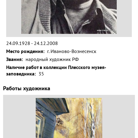
Волга и
левый берег
Время
года на
картине
24.09.1928 - 24.12.2008
Зима
Место рождения:
г. Иваново-Вознесенск
Весна
Звания:
народный художник РФ
Наличие работ в коллекции Плесского музея-
Лето
заповедника:
35
Осень
Работы художника
Коллекция
музея
Музей
1