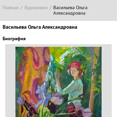
Современное
Главная
Художники
Васильева Ольга
зарубежное
Александровна
искусство
Локация
Васильева Ольга Александровна
Соборная
Биография
гора
Гора
Левитана
Заречье
Набережная
Торговая
площадь
Верхний
Плёс