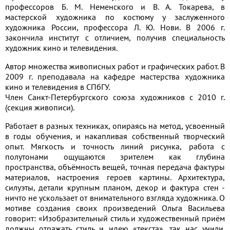
профессоров Б. М. Неменского и В. А. Токарева, в
мастерской художника по костюму у заслуженного
художника России, профессора Л. Ю. Нови. В 2006 г.
закончила институт с отличием, получив специальность
художник кино и телевидения.
Автор множества живописных работ и графических работ. В
2009 г. преподавала на кафедре мастерства художника
кино и телевидения в СПбГУ.
Член Санкт-Петербургского союза художников с 2010 г.
(секция живописи).
Работает в разных техниках, опираясь на метод, усвоенный
в годы обучения, и накапливая собственный творческий
опыт. Мягкость и точность линий рисунка, работа с
полутонами ощущаются зрителем как глубина
пространства, объёмность вещей, точная передача фактуры
материалов, настроения героев картины. Архитектура,
силуэты, детали крупным планом, декор и фактура стен -
ничто не ускользает от внимательного взгляда художника. О
мотиве создания своих произведений Ольга Васильева
говорит: «Изобразительный стиль и художественный приём
должны отражать стиль и идею «текста», так нас учили.