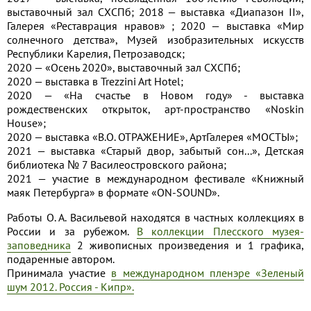
выставочный зал СХСПб; 2018 — выставка «Диапазон II»,
Галерея «Реставрация нравов» ; 2020 — выставка «Мир
солнечного детства», Музей изобразительных искусств
Республики Карелия, Петрозаводск;
2020 — «Осень 2020», выставочный зал СХСПб;
2020 — выставка в Trezzini Art Hotel;
2020 — «На счастье в Новом году» - выставка
рождественских открыток, арт-пространство «Noskin
House»;
2020 — выставка «В.О. ОТРАЖЕНИЕ», АртГалерея «МОСТЫ»;
2021 — выставка «Старый двор, забытый сон...», Детская
библиотека № 7 Василеостровского района;
2021 — участие в международном фестивале «Книжный
маяк Петербурга» в формате «ON-SOUND».
Работы О. А. Васильевой находятся в частных коллекциях в
России и за рубежом.
В коллекции Плесского музея-
заповедника
2 живописных произведения и 1 графика,
подаренные автором.
Принимала участие
в международном пленэре «Зеленый
шум 2012. Россия - Кипр».