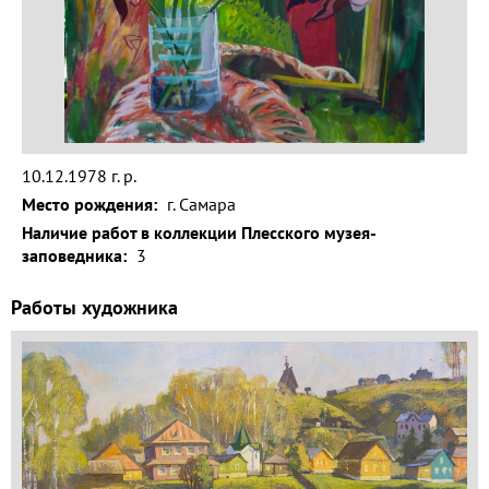
Волга и
левый берег
Время
года на
картине
Зима
10.12.1978 г. р.
Место рождения:
г. Самара
Весна
Наличие работ в коллекции Плесского музея-
Лето
заповедника:
3
Осень
Работы художника
Коллекция
музея
Музей
1