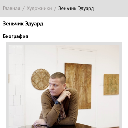
Современное
Главная
Художники
Зеньчик Эдуард
зарубежное
искусство
Зеньчик Эдуард
Локация
Биография
Соборная
гора
Гора
Левитана
Заречье
Набережная
Торговая
площадь
Верхний
Плёс