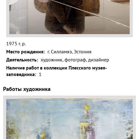
Волга и
левый берег
Время
года на
картине
1975 г. р.
Зима
Место рождения:
г. Силламяэ, Эстония
Весна
Деятельность:
художник, фотограф, дизайнер
Наличие работ в коллекции Плесского музея-
Лето
заповедника:
1
Осень
Работы художника
Коллекция
музея
Музей
1