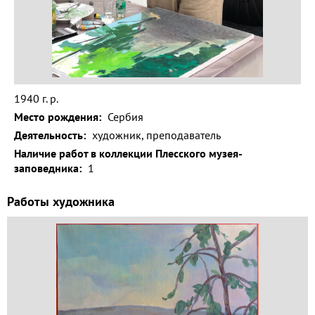
Волга и
левый берег
Время
года на
картине
1940 г. р.
Зима
Место рождения:
Сербия
Весна
Деятельность:
художник, преподаватель
Наличие работ в коллекции Плесского музея-
Лето
заповедника:
1
Осень
Работы художника
Коллекция
музея
Музей
1