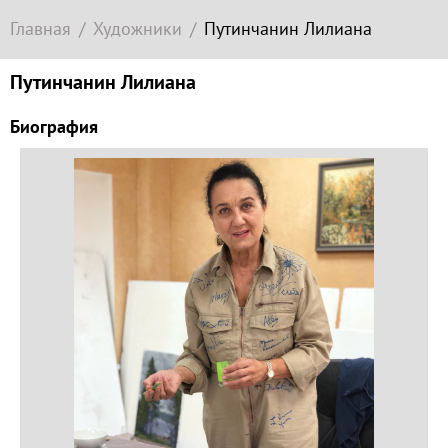
Современное
Главная
Художники
Путинчанин Лилиана
зарубежное
искусство
Путинчанин Лилиана
Локация
Биография
Соборная
гора
Гора
Левитана
Заречье
Набережная
Торговая
площадь
Верхний
Плёс