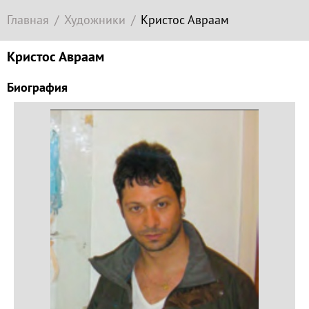
Современное
Главная
Художники
Кристос Авраам
зарубежное
искусство
Кристос Авраам
Локация
Биография
Соборная
гора
Гора
Левитана
Заречье
Набережная
Торговая
площадь
Верхний
Плёс