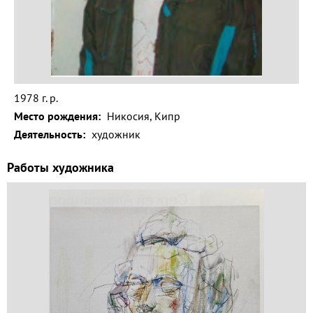
Волга и
левый берег
Время
года на
картине
1978 г. р.
Зима
Место рождения:
Никосия, Кипр
Весна
Деятельность:
художник
Лето
Работы художника
Осень
Коллекция
музея
Музей
1