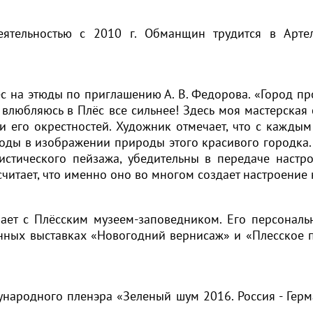
ятельностью с 2010 г. Обманщин трудится в Артел
Выбрать
 на этюды по приглашению А. В. Федорова. «Город про
влюбляюсь в Плёс все сильнее! Здесь моя мастерская 
по
и его окрестностей. Художник отмечает, что с каждым
ходы в изображении природы этого красивого городка.
категориям:
истического пейзажа, убедительны в передаче настро
считает, что именно оно во многом создает настроение 
Автор
ет с Плёсским музеем-заповедником. Его персональн
Период
нных выставках «Новогодний вернисаж» и «Плесское пр
Русское
искусство
Советское
народного пленэра «Зеленый шум 2016. Россия - Герм
искусство