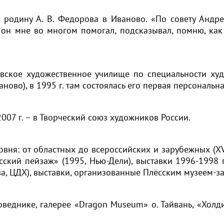
 родину А. В. Федорова в Иваново. «По совету Андр
, он мне во многом помогал, подсказывал, помню, как
вское художественное училище по специальности худо
ново), в 1995 г. там состоялась его первая персональна
2007 г. – в Творческий союз художников России.
вня: от областных до всероссийских и зарубежных (XVI
сский пейзаж» (1995, Нью-Дели), выставки 1996-1998 г
а, ЦДХ), выставки, организованные Плёсским музеем-
веднике, галерее «Dragon Museum» о. Тайвань, «Холдин