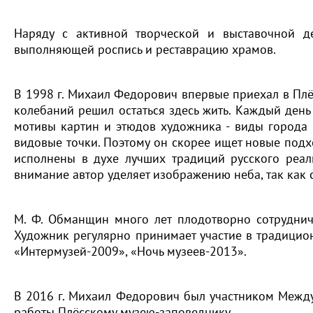
Наряду с активной творческой и выставочной де
выполняющей роспись и реставрацию храмов.
В 1998 г. Михаил Федорович впервые приехал в Плёс
колебаний решил остаться здесь жить. Каждый день 
мотивы картин и этюдов художника - виды города 
видовые точки. Поэтому он скорее ищет новые под
исполнены в духе лучших традиций русского реал
внимание автор уделяет изображению неба, так как 
М. Ф. Обманщин много лет плодотворно сотруднича
Художник регулярно принимает участие в традицио
«Интермузей-2009», «Ночь музеев-2013».
В 2016 г. Михаил Федорович был участником Между
работы Плёсскому музею-заповеднику.