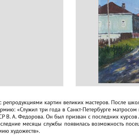
с репродукциями картин великих мастеров. После школ
 армию: «Служил три года в Санкт-Петербурге матросо
 В. А. Федорова. Он был призван с последних курсов
последние месяцы службы появилась возможность посе
мию художеств».