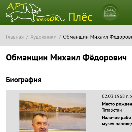
Плёсский
Плёс
музей-
заповедн
Главная
Художники
Обманщин Михаил Фёдоров
Обманщин Михаил Фёдорович
Биография
02.03.1968 г. р
Место рожде
Татарстан
Наличие работ
музея-запове