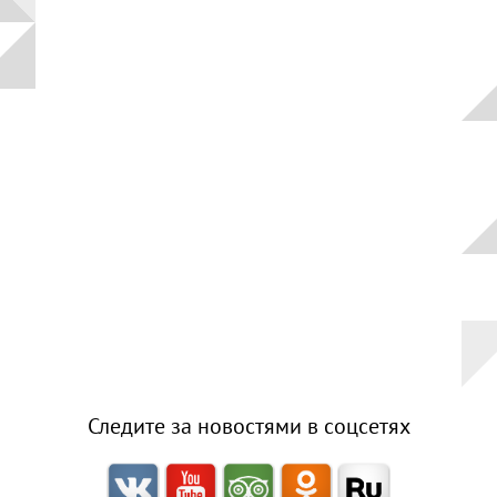
площадь
Верхний
Плёс
Волга и
левый берег
Время
года на
картине
Зима
Весна
Лето
Осень
Следите за новостями в соцсетях
Коллекция
музея