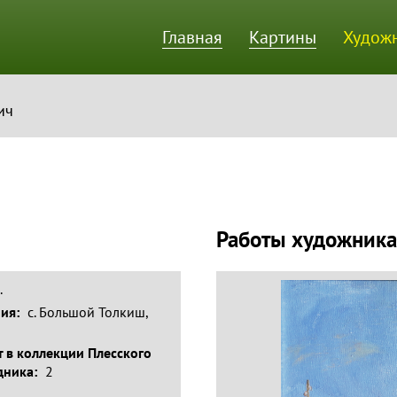
Главная
Картины
Худож
ик
ич
Работы художника
.
ния:
с. Большой Толкиш,
 в коллекции Плесского
дника:
2