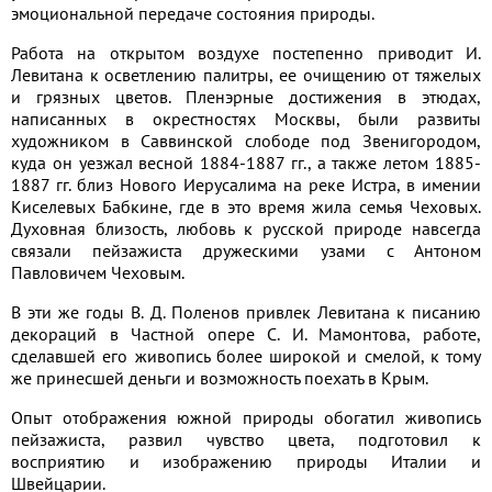
эмоциональной передаче состояния природы.
Работа на открытом воздухе постепенно приводит И.
Левитана к осветлению палитры, ее очищению от тяжелых
и грязных цветов. Пленэрные достижения в этюдах,
написанных в окрестностях Москвы, были развиты
художником в Саввинской слободе под Звенигородом,
куда он уезжал весной 1884-1887 гг., а также летом 1885-
1887 гг. близ Нового Иерусалима на реке Истра, в имении
Киселевых Бабкине, где в это время жила семья Чеховых.
Духовная близость, любовь к русской природе навсегда
связали пейзажиста дружескими узами с Антоном
Павловичем Чеховым.
В эти же годы В. Д. Поленов привлек Левитана к писанию
декораций в Частной опере С. И. Мамонтова, работе,
сделавшей его живопись более широкой и смелой, к тому
же принесшей деньги и возможность поехать в Крым.
Опыт отображения южной природы обогатил живопись
пейзажиста, развил чувство цвета, подготовил к
восприятию и изображению природы Италии и
Швейцарии.