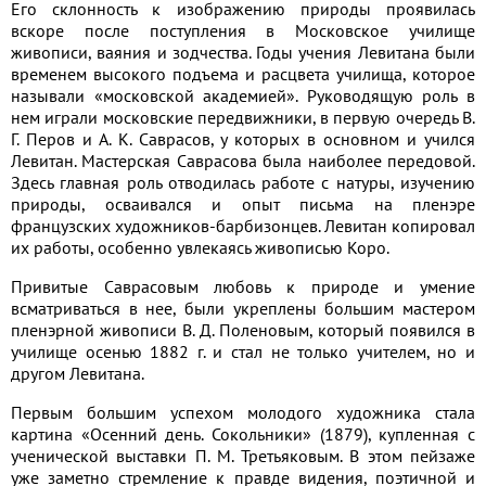
Его склонность к изображению природы проявилась
вскоре после поступления в Московское училище
живописи, ваяния и зодчества. Годы учения Левитана были
временем высокого подъема и расцвета училища, которое
называли «московской академией». Руководящую роль в
нем играли московские передвижники, в первую очередь В.
Г. Перов и А. К. Саврасов, у которых в основном и учился
Левитан. Мастерская Саврасова была наиболее передовой.
Здесь главная роль отводилась работе с натуры, изучению
природы, осваивался и опыт письма на пленэре
французских художников-барбизонцев. Левитан копировал
их работы, особенно увлекаясь живописью Коро.
Привитые Саврасовым любовь к природе и умение
всматриваться в нее, были укреплены большим мастером
пленэрной живописи В. Д. Поленовым, который появился в
училище осенью 1882 г. и стал не только учителем, но и
другом Левитана.
Первым большим успехом молодого художника стала
картина «Осенний день. Сокольники» (1879), купленная с
ученической выставки П. М. Третьяковым. В этом пейзаже
уже заметно стремление к правде видения, поэтичной и