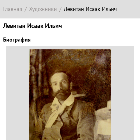
Современное
Главная
Художники
Левитан Исаак Ильич
зарубежное
искусство
Левитан Исаак Ильич
Локация
Биография
Соборная
гора
Гора
Левитана
Заречье
Набережная
Торговая
площадь
Верхний
Плёс