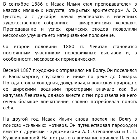
В сентябре 1886 г. Исаак Ильич стал преподавателем в
классах изящных искусств, открытых архитектором А. О.
Гунстом, а с декабря начал участвовать в известных
художественных собраниях – шмаровинских «средах».
Преподавание и успех крымских этюдов позволили
несколько улучшить его материальное положение.
Со второй половины 1880 гг. Левитан становится
постоянным участником передвижных выставок и, в
особенности, московских периодических.
Весной 1887 г. художник отправился на Волгу. Он поселился
в Васильсурске, спускался и ниже по реке до Самары.
Погода стояла холодная, дождливая, и волжская природа с
ее широкими водными просторами вначале как бы
напугала Левитана, однако вместе с тем произвела на него
очень большое впечатление, словно потребовала понять
себя.
На другой год Исаак Ильич снова поехал на Волгу в
поисках «сильных» мотивов. Он путешествовал пароходом
вместе с друзьями - художниками А. С. Степановым и С. П.
Кувшинниковой. На этот раз его внимание привлек Плес на