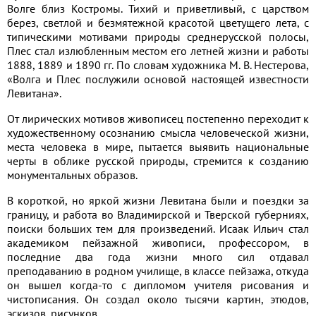
Волге близ Костромы. Тихий и приветливый, с царством
берез, светлой и безмятежной красотой цветущего лета, с
типическими мотивами природы среднерусской полосы,
Плес стал излюбленным местом его летней жизни и работы
1888, 1889 и 1890 гг. По словам художника М. В. Нестерова,
«Волга и Плес послужили основой настоящей известности
Левитана».
От лирических мотивов живописец постепенно переходит к
художественному осознанию смысла человеческой жизни,
места человека в мире, пытается выявить национальные
черты в облике русской природы, стремится к созданию
монументальных образов.
В короткой, но яркой жизни Левитана были и поездки за
границу, и работа во Владимирской и Тверской губерниях,
поиски больших тем для произведений. Исаак Ильич стал
академиком пейзажной живописи, профессором, в
последние два года жизни много сил отдавал
преподаванию в родном училище, в классе пейзажа, откуда
он вышел когда-то с дипломом учителя рисования и
чистописания. Он создал около тысячи картин, этюдов,
эскизов, рисунков.