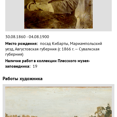
Волга и
левый берег
Время
года на
картине
30.08.1860 - 04.08.1900
Зима
Место рождения:
посад Кибарты, Мариампольский
уезд, Августовская губерния (с 1866 г. — Сувалкская
Весна
губерния)
Лето
Наличие работ в коллекции Плесского музея-
заповедника:
19
Осень
Работы художника
Коллекция
музея
Музей
1