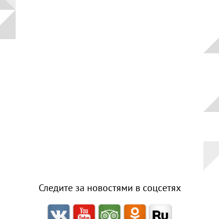
площадь
Верхний
Плёс
Волга и
левый берег
Время
года на
картине
Зима
Весна
Лето
Осень
Следите за новостями в соцсетях
Коллекция
музея