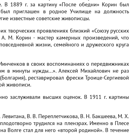
. В 1889 г. за картину «После обедни» Корин был
т был приглашен в родное Училище на должность
 другие известные советские живописцы.
их творческих проявлениях близкий «Союзу русских
А. М. Корин - мастер камерных произведений, что
повседневной жизни, семейного и дружеского круга
 Минченков в своих воспоминаниях о передвижниках
ом в минуты нужды...». Алексей Михайлович не раз
(Болгария), реставрировал фрески Троице-Сергиевой
ной живописи.
но заслуживали высших оценок. В 1911 г. картины
витана, В. В. Переплетчикова, В. Н. Бакшеева, М. Х.
плодотворно трудился на пленэрах. Именно в Плесе
на Волге стал для него «второй родиной». В течение