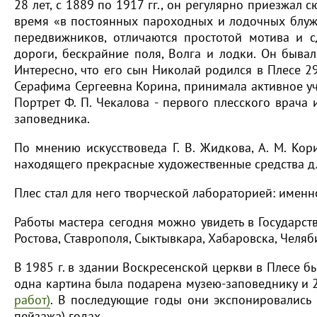
28 лет, с 1889 по 1917 гг., он регулярно приезжал
время «в постоянных пароходных и лодочных блуж
передвижников, отличаются простотой мотива и
дороги, бескрайние поля, Волга и лодки. Он быва
Интересно, что его сын Николай родился в Плесе 2
Серафима Сергеевна Корина, принимала активное уч
Портрет Ф. П. Чекалова - первого плесского врача 
заповедника.
По мнению искусствоведа Г. В. Жидкова, А. М. Ко
находящего прекрасные художественные средства д
Плес стал для него творческой лабораторией: именн
Работы мастера сегодня можно увидеть в Государств
Ростова, Ставрополя, Сыктывкара, Хабаровска, Челяби
В 1985 г. в здании Воскресенской церкви в Плесе б
одна картина была подарена музею-заповеднику и 
работ)
. В последующие годы они экспонировались 
пейзажа) годах.