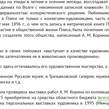
 сюда на этюды в летние и осенние месяцы; воссоздав
даниях по Волге с неизменной записной книжкой». Ег
 сдержанностью колористического решения. Любимым
л в Плесе не только с коллегами-художниками, часто
9 мая 1896 г., о чем есть запись в метрической книге
астие в общественной жизни Плеса, была почетным чл
Выбрать
и создателя этого общества, написанный А. М. Корины
по
рин в своих пейзажах «выступает в качестве художник
категориям:
ля запечатления ее в живописных произведениях».
о здесь оттачивалось его художественное мастерство, 
Автор
енном Русском музее, в Третьяковской галерее, музея
Период
нска и т.д.
Русское
искусство
ыла проведена выставка работ А. М. Корина из коллекци
25 приобретено на средства областного бюджета
(всег
Советское
на персональных выставках художника в 1995 (Мемор
искусство