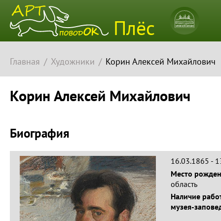
Плёсский
Плёс
музей-
заповедн
Главная
Художники
Корин Алексей Михайлович
Корин Алексей Михайлович
Биография
16.03.1865 - 
Место рожде
область
Наличие работ
музея-запове