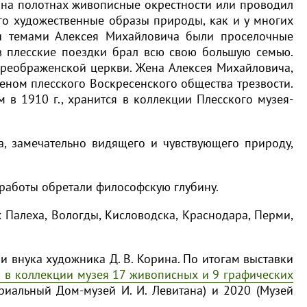
ал на полотнах живописные окрестности или проводил
о художественные образы природы, как и у многих
и темами Алексея Михайловича были проселочные
 в плесские поездки брал всю свою большую семью.
 Преображенской церкви. Жена Алексея Михайловича,
еном плесского Воскресенского общества трезвости.
м в 1910 г., хранится в коллекции Плесского музея-
а, замечательно видящего и чувствующего природу,
а работы обретали философскую глубину.
х Палеха, Вологды, Кисловодска, Краснодара, Перми,
и внука художника Д. В. Корина. По итогам выставки
о в коллекции музея 17 живописных и 9 графических
иальный Дом-музей И. И. Левитана) и 2020 (Музей