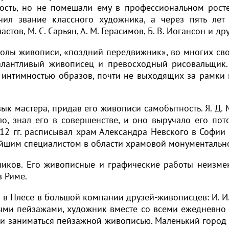
сть, но не помешали ему в профессиональном росте
ил звание классного художника, а через пять ле
ластов, М. С. Сарьян, А. М. Герасимов, Б. В. Иогансон и
колы живописи, «поздний передвижник», во многих сво
алантливый живописец и превосходный рисовальщик. 
й интимностью образов, почти не выходящих за рамки 
ык мастера, придав его живописи самобытность. Я. Д.
о, знал его в совершенстве, и оно выручало его пот
2 гг. расписывал храм Александра Невского в Софии 
пнейшим специалистом в области храмовой монументаль
ников. Его живописные и графические работы неизмен
в Риме.
 Плесе в большой компании друзей-живописцев: И. И. Ле
ными пейзажами, художник вместе со всеми ежедневно 
ки заниматься пейзажной живописью. Маленький город 