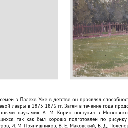
емей в Палехе. Уже в детстве он проявлял способнос
евой лавры в 1875-1876 гг. Затем в течение года про
енными науками», А. М. Корин поступил в Московско
ащихся, так как был хорошо подготовлен по рисунку
 Перов, И. М. Прянишников, В. Е. Маковский, В. Д. Пол