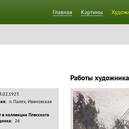
Главная
Картины
Худож
ик
Работы художника
13.02.1923
ния:
п. Палех, Ивановская
 в коллекции Плесского
дника:
26