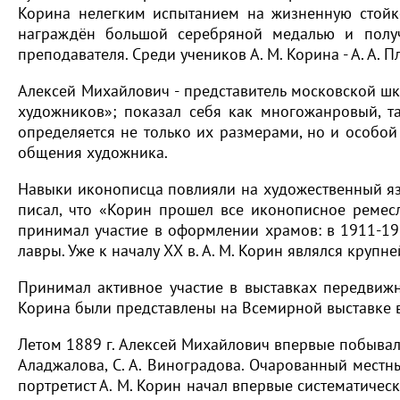
Корина нелегким испытанием на жизненную стойко
награждён большой серебряной медалью и получ
преподавателя. Среди учеников А. М. Корина - А. А. П
Алексей Михайлович - представитель московской ш
художников»; показал себя как многожанровый, т
определяется не только их размерами, но и особо
общения художника.
Навыки иконописца повлияли на художественный яз
писал, что «Корин прошел все иконописное ремесл
принимал участие в оформлении храмов: в 1911-191
лавры. Уже к началу ХХ в. А. М. Корин являлся кру
Принимал активное участие в выставках передвиж
Корина были представлены на Всемирной выставке 
Летом 1889 г. Алексей Михайлович впервые побывал в
Аладжалова, С. А. Виноградова. Очарованный мест
портретист А. М. Корин начал впервые систематичес