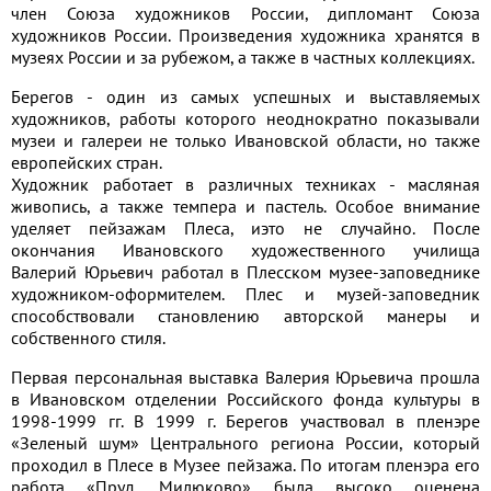
член Союза художников России, дипломант Союза
художников России. Произведения художника хранятся в
музеях России и за рубежом, а также в частных коллекциях.
Берегов - один из самых успешных и выставляемых
художников, работы которого неоднократно показывали
музеи и галереи не только Ивановской области, но также
европейских стран.
Художник работает в различных техниках - масляная
живопись, а также темпера и пастель. Особое внимание
уделяет пейзажам Плеса, иэто не случайно. После
окончания Ивановского художественного училища
Валерий Юрьевич работал в Плесском музее-заповеднике
художником-оформителем. Плес и музей-заповедник
способствовали становлению авторской манеры и
собственного стиля.
Первая персональная выставка Валерия Юрьевича прошла
в Ивановском отделении Российского фонда культуры в
1998-1999 гг. В 1999 г. Берегов участвовал в пленэре
«Зеленый шум» Центрального региона России, который
проходил в Плесе в Музее пейзажа. По итогам пленэра его
работа «Пруд. Милюково» была высоко оценена