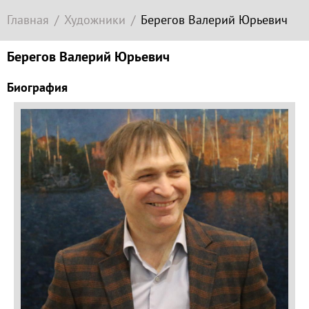
Современное
Главная
Художники
Берегов Валерий Юрьевич
зарубежное
искусство
Берегов Валерий Юрьевич
Локация
Биография
Соборная
гора
Гора
Левитана
Заречье
Набережная
Торговая
площадь
Верхний
Плёс