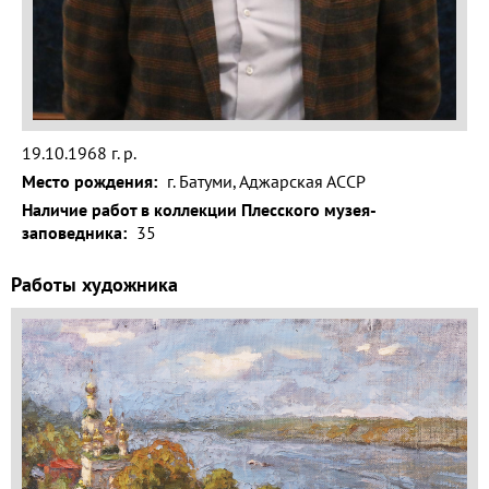
Волга и
левый берег
Время
года на
картине
19.10.1968 г. р.
Зима
Место рождения:
г. Батуми, Аджарская АССР
Весна
Наличие работ в коллекции Плесского музея-
заповедника:
35
Лето
Работы художника
Осень
Коллекция
музея
Музей
1