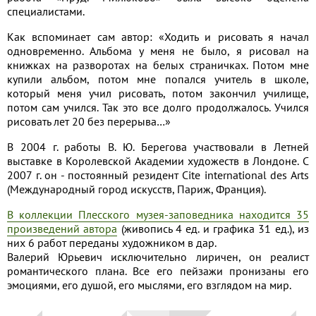
специалистами.
Как вспоминает сам автор: «Ходить и рисовать я начал
одновременно. Альбома у меня не было, я рисовал на
книжках на разворотах на белых страничках. Потом мне
купили альбом, потом мне попался учитель в школе,
который меня учил рисовать, потом закончил училище,
потом сам учился. Так это все долго продолжалось. Учился
рисовать лет 20 без перерыва…»
В 2004 г. работы В. Ю. Берегова участвовали в Летней
выставке в Королевской Академии художеств в Лондоне. С
2007 г. он - постоянный резидент Cite international des Arts
(Международный город искусств, Париж, Франция).
В коллекции Плесского музея-заповедника находится 35
произведений автора
(живопись 4 ед. и графика 31 ед.), из
них 6 работ переданы художником в дар.
Валерий Юрьевич исключительно лиричен, он реалист
романтического плана. Все его пейзажи пронизаны его
эмоциями, его душой, его мыслями, его взглядом на мир.