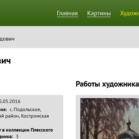
Главная
Картины
Худож
ик
идович
вич
Работы художника
05.05.2016
ния:
с. Подольское,
ий район, Костромская
 в коллекции Плесского
дника:
3