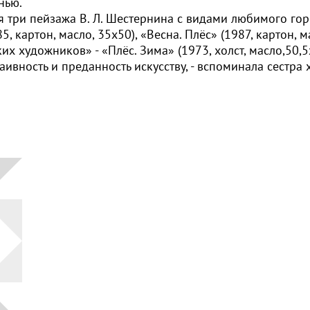
нью.
по
я три пейзажа В. Л. Шестернина с видами любимого гор
, картон, масло, 35х50), «Весна. Плёс» (1987, картон, 
категориям:
 художников» - «Плёс. Зима» (1973, холст, масло,50,5х
ность и преданность искусству, - вспоминала сестра х
Автор
Период
Русское
искусство
Советское
искусство
Современное
отечественное
искусство
Современное
зарубежное
искусство