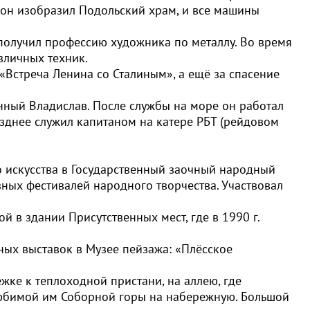
и он изобразил Подольский храм, и все машины
 получил профессию художника по металлу. Во время
зличных техник.
 «Встреча Ленина со Сталиным», а ещё за спасение
анный Владислав. После службы на море он работал
озднее служил капитаном на катере РБТ (рейдовом
о искусства в Государственный заочный народный
юзных фестивалей народного творчества. Участвовал
 здании Присутственных мест, где в 1990 г.
ных выставок в Музее пейзажа: «Плёсское
ке к теплоходной пристани, на аллею, где
любимой им Соборной горы на набережную. Большой