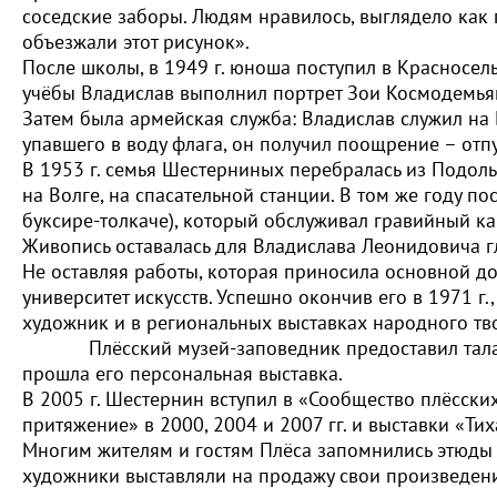
соседские заборы. Людям нравилось, выглядело как 
объезжали этот рисунок».
После школы, в 1949 г. юноша поступил в Красносе
учёбы Владислав выполнил портрет Зои Космодемьян
Затем была армейская служба: Владислав служил на 
упавшего в воду флага, он получил поощрение – отпу
В 1953 г. семья Шестерниных перебралась из Подоль
на Волге, на спасательной станции. В том же году 
буксире-толкаче), который обслуживал гравийный ка
Живопись оставалась для Владислава Леонидовича г
Не оставляя работы, которая приносила основной до
университет искусств. Успешно окончив его в 1971 г
художник и в региональных выставках народного тво
Плёсский музей-заповедник предоставил талантли
прошла его персональная выставка.
В 2005 г. Шестернин вступил в «Сообщество плёсск
притяжение» в 2000, 2004 и 2007 гг. и выставки «Тих
Многим жителям и гостям Плёса запомнились этюды 
художники выставляли на продажу свои произведен