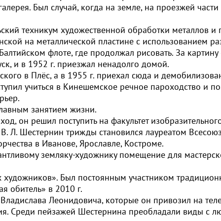
галерея. Был случай, когда на земле, на проезжей част
льский техникум художественной обработки металлов и
ской на металлической пластине с использованием ра
Балтийском флоте, где продолжал рисовать. За картину
ск, и в 1952 г. приезжал ненадолго домой.
ского в Плёс, а в 1955 г. приехал сюда и демобилизов
поступил учиться в Кинешемское речное пароходство и п
рьер.
лавным занятием жизни.
ход, он решил поступить на факультет изобразительног
., В. Л. Шестернин трижды становился лауреатом Всесо
рчества в Иванове, Ярославле, Костроме.
вому земляку-художнику помещение для мастерской в
их художников». Был постоянным участником традицион
ая обитель» в 2010 г.
Владислава Леонидовича, которые он привозил на тележ
Выбрать
ия. Среди пейзажей Шестернина преобладали виды с 