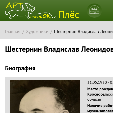
Плёсский
Плёс
музей-
заповедн
Главная
Художники
Шестернин Владислав Леон
Шестернин Владислав Леонидо
Биография
31.05.1930 - 
Место рожде
Красносельск
область
Наличие работ
музея-запове