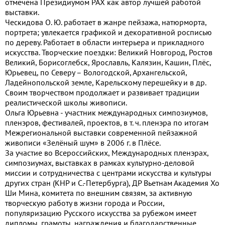
отмечена Президиумом РАХ как автор лучшей работой
выставки.
Ческидова О. Ю. работает в жанре пейзажа, натюрморта,
портрета; увлекается графикой и декоративной росписью
по дереву. Работает в области интерьера и прикладного
искусства. Творческие поездки: Великий Новгород, Ростов
Великий, Борисоглебск, Ярославль, Калязин, Кашин, Плёс,
Юрьевец, по Северу – Вологодской, Архангельской,
Ладейнопольской земле, Карельскому перешейку и в др.
Своим творчеством продолжает и развивает традиции
реалистической школы живописи.
Ольга Юрьевна - участник международных симпозиумов,
пленэров, фестивалей, проектов, в т. ч. пленэра по итогам
Межрегиональной выставки современной пейзажной
живописи «Зелёный шум» в 2006 г. в Плёсе.
За участие во Всероссийских, Международных пленэрах,
симпозиумах, выставках в рамках культурно-деловой
миссии и сотрудничества с центрами искусства и культуры
других стран (КНР и С.-Петербурга), ДР Вьетнам Академия Хо
Ши Мина, комитета по внешним связям, за активную
творческую работу в жизни города и России,
популяризацию Русского искусства за рубежом имеет
дипломы, грамоты, награждения и благодарственные