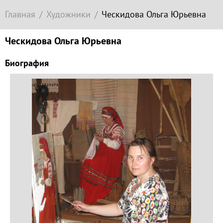
Современное
Главная
Художники
Ческидова Ольга Юрьевна
зарубежное
искусство
Ческидова Ольга Юрьевна
Локация
Биография
Соборная
гора
Гора
Левитана
Заречье
Набережная
Торговая
площадь
Верхний
Плёс