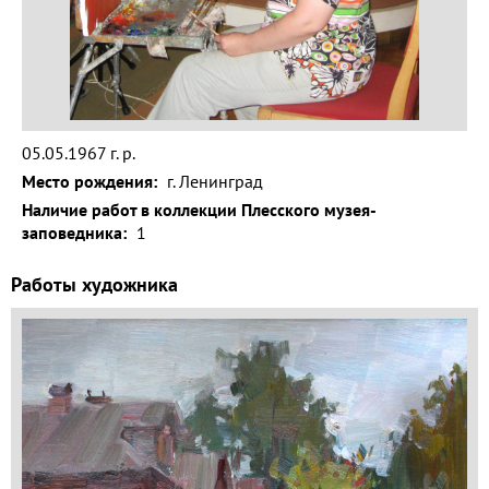
Волга и
левый берег
Время
года на
картине
05.05.1967 г. р.
Зима
Место рождения:
г. Ленинград
Весна
Наличие работ в коллекции Плесского музея-
заповедника:
1
Лето
Работы художника
Осень
Коллекция
музея
Музей
1