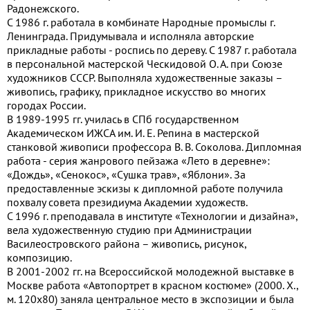
Радонежского.
С 1986 г. работала в комбинате Народные промыслы г.
Ленинграда. Придумывала и исполняла авторские
прикладные работы - роспись по дереву. С 1987 г. работала
в персональной мастерской Ческидовой О. А. при Союзе
художников СССР. Выполняла художественные заказы –
живопись, графику, прикладное искусство во многих
городах России.
В 1989-1995 гг. училась в СПб государственном
Академическом ИЖСА им. И. Е. Репина в мастерской
станковой живописи профессора В. В. Соколова. Дипломная
работа - серия жанрового пейзажа «Лето в деревне»:
«Дождь», «Сенокос», «Сушка трав», «Яблони». За
предоставленные эскизы к дипломной работе получила
похвалу совета президиума Академии художеств.
С 1996 г. преподавала в институте «Технологии и дизайна»,
вела художественную студию при Администрации
Василеостровского района – живопись, рисунок,
композицию.
В 2001-2002 гг. на Всероссийской молодежной выставке в
Москве работа «Автопортрет в красном костюме» (2000. Х.,
м. 120х80) заняла центральное место в экспозиции и была