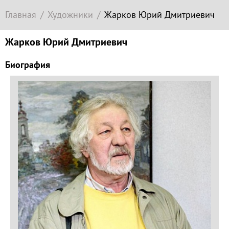
Современное
Главная
Художники
Жарков Юрий Дмитриевич
зарубежное
искусство
Жарков Юрий Дмитриевич
Локация
Биография
Соборная
гора
Гора
Левитана
Заречье
Набережная
Торговая
площадь
Верхний
Плёс