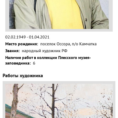
Волга и
левый берег
Время
года на
картине
02.02.1949 - 01.04.2021
Зима
Место рождения:
поселок Оссора, п/о Камчатка
Весна
Звания:
народный художник РФ
Наличие работ в коллекции Плесского музея-
Лето
заповедника:
6
Осень
Работы художника
Коллекция
музея
Музей
1