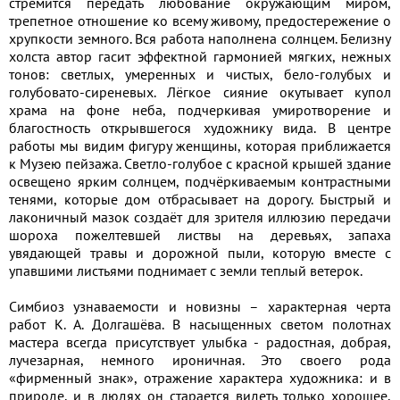
стремится передать любование окружающим миром,
трепетное отношение ко всему живому, предостережение о
хрупкости земного. Вся работа наполнена солнцем. Белизну
холста автор гасит эффектной гармонией мягких, нежных
тонов: светлых, умеренных и чистых, бело-голубых и
голубовато-сиреневых. Лёгкое сияние окутывает купол
храма на фоне неба, подчеркивая умиротворение и
благостность открывшегося художнику вида. В центре
работы мы видим фигуру женщины, которая приближается
к Музею пейзажа. Светло-голубое с красной крышей здание
освещено ярким солнцем, подчёркиваемым контрастными
тенями, которые дом отбрасывает на дорогу. Быстрый и
лаконичный мазок создаёт для зрителя иллюзию передачи
шороха пожелтевшей листвы на деревьях, запаха
увядающей травы и дорожной пыли, которую вместе с
упавшими листьями поднимает с земли теплый ветерок.
Симбиоз узнаваемости и новизны – характерная черта
работ К. А. Долгашёва. В насыщенных светом полотнах
мастера всегда присутствует улыбка - радостная, добрая,
лучезарная, немного ироничная. Это своего рода
«фирменный знак», отражение характера художника: и в
природе, и в людях он старается видеть только хорошее,