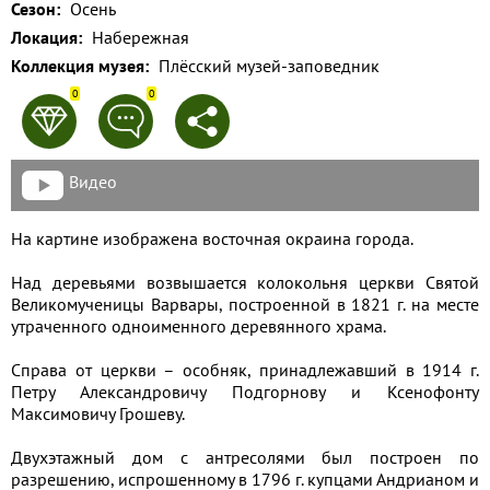
Сезон:
Осень
Применить
Локация:
Набережная
Коллекция музея:
Плёсский музей-заповедник
Сбросить
0
0
Видео
На картине изображена восточная окраина города.
Над деревьями возвышается колокольня церкви Святой
Великомученицы Варвары, построенной в 1821 г. на месте
утраченного одноименного деревянного храма.
Справа от церкви – особняк, принадлежавший в 1914 г.
Петру Александровичу Подгорнову и Ксенофонту
Максимовичу Грошеву.
Двухэтажный дом с антресолями был построен по
разрешению, испрошенному в 1796 г. купцами Андрианом и