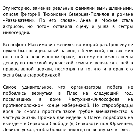
Эту историю, заменив реальные фамилии вымышленными,
описал Григорий Тихонович Северцев-Полилов в романе
«Развиватели». По его словам, Анна в Москве стала
актрисой, но потом оставила сцену и ушла в сестры
милосердия.
Ксенофонт Максимович женился во второй раз. Грошеву не
нужен был официальный развод с беглянкой, так как жил
он с ней в невенчанном браке, поэтому он взял в жены
девицу из плесской купеческой семьи и венчался с ней в
православной церкви, несмотря на то, что и вторая его
жена была старообрядкой.
Самое удивительное, что организаторы побега не
побоялись вернуться в Плес на следующий год,
поселившись в доме Частухина-Философова на
противоположном конце набережной. Но старообрядцы
вряд ли смогли простить такое грубое вмешательство в
частную жизнь. Прожив две недели в Плесе, поработав на
выезде – в Серковой Слободе (д. Серково) и под Юрьевцем,
Левитан уехал, чтобы больше никогда не вернуться в Плес.