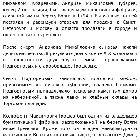
Михаилом Зубарёвыми. Андриан Михайлович Зубарёв,
купец 2-ой гильдии, был владельцем полотняной фабрики,
открытой им на берегу Волги в 1794 г. Вытканные на ней
пестряди и равендуки отвозили для продажи в Санкт-
Петербург и Москву, а отчасти продавали в городе и
окрестностях на ярмарках.
После смерти Андриана Михайловича сыновья начали
делить наследство. В результате дом в конце XIX в. оказался
в собственности двух других семей - православных
Подгорновых и старообрядцев Грошевых.
Семья Подгорновых занималась торговлей хлебом,
привозимым из низовых губерний, владела баржами.
Подгорновым принадлежало несколько каменных домов
на набережной, а также лавки и хлебные склады на
Торговой площади.
Ксенофонт Максимович Грошев был одним из владельцев
бумаготкацкой фабрики, расположенной на берегу Волги
ниже Гремячки. Кроме того он владел мануфактурным
магазином в Верхних торговых рядах, был гласным Думы,