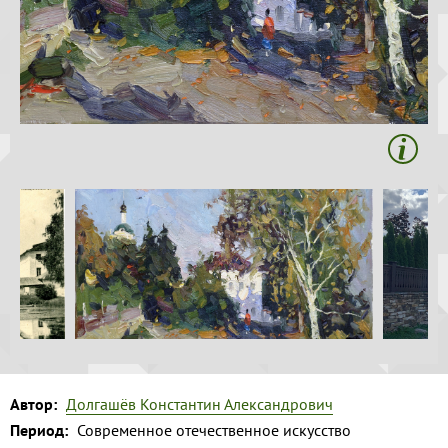
Волга и
левый берег
Время
года на
картине
Зима
Весна
Лето
Осень
Коллекция
музея
Музей
1
Автор:
Долгашёв Константин Александрович
Период:
Современное отечественное искусство