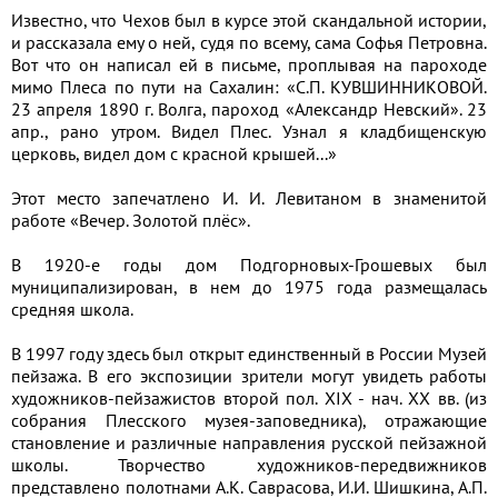
Известно, что Чехов был в курсе этой скандальной истории,
и рассказала ему о ней, судя по всему, сама Софья Петровна.
Вот что он написал ей в письме, проплывая на пароходе
мимо Плеса по пути на Сахалин: «С.П. КУВШИННИКОВОЙ.
23 апреля 1890 г. Волга, пароход «Александр Невский». 23
апр., рано утром. Видел Плес. Узнал я кладбищенскую
церковь, видел дом с красной крышей...»
Этот место запечатлено И. И. Левитаном в знаменитой
работе «Вечер. Золотой плёс».
В 1920-е годы дом Подгорновых-Грошевых был
муниципализирован, в нем до 1975 года размещалась
средняя школа.
В 1997 году здесь был открыт единственный в России Музей
пейзажа. В его экспозиции зрители могут увидеть работы
художников-пейзажистов второй пол. XIX - нач. XX вв. (из
собрания Плесского музея-заповедника), отражающие
становление и различные направления русской пейзажной
школы. Творчество художников-передвижников
представлено полотнами А.К. Саврасова, И.И. Шишкина, А.П.