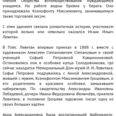
членом Общества вспомоществования нуждающимся
учащимся. На работе видны бревна у берега. Они
принадлежали Ксенофонту Максимовичу, занимавшемуся
также торговлей лесом.
С этим зданием связана романтичная история, участником
которой вольно или невольно оказался Исаак Ильич
Левитан.
В Плёс Левитан впервые приехал в 1888 г. вместе с
художником Алексеем Степановичем Степановым и своей
ученицей Софьей Петровной Кувшинниковой.
Остановились они в особняке купца Солодовникова, где
сейчас находится Мемориальный Дом-музей И. И. Левитана.
Софья Петровна подружилась с Анной Александровной,
жившей с мужем, Ксенофонтом Максимовичем Грошевым, и
его родителями в красивом особняке, замыкавшем
набережную. По свидетельству Александры Ивановны
Лебедевой, дочери Ивана Федоровича Фомичёва, приятеля
Левитана, в половине Грошева художник писал одну из
своих больших картин.
Анна Александровна была воспитанницей фабриканта-