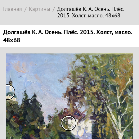
Современное
Главная
Картины
Долгашёв К. А. Осень. Плёс.
зарубежное
2015. Холст, масло. 48х68
искусство
Локация
Долгашёв К. А. Осень. Плёс. 2015. Холст, масло.
48х68
Соборная
гора
Копируйте
ссылку
Гора
Левитана
Заречье
Копировать
Набережная
Торговая
площадь
Верхний
Плёс