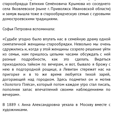
старообрядца Евтихия Семёновича Крымова из соседнего
села Яковлевское (ныне г. Приволжск Ивановской области)
и замуж вышла тоже в старообрядческую семью с суровыми
домостроевскими традициями.
Софья Петровна вспоминала:
«Судьбе угодно было впутать нас в семейную драму одной
симпатичной женщины-старообрядки. Невольно мы очень
сдружились и, когда у этой женщины созрело решение уйти
из семьи, нам пришлось целыми часами обсуждать с ней
разные подробности, как это сделать. Видеться
приходилось тайком по вечерам, и вот, бывало я брожу с
нею в подгородной рощице, а Левитан стережет нас на
пригорке и в то же время любуется тихой зарей,
догорающей над городком. Здесь подметил он и мотив
«Золотого Плёса», который потом каждое утро стал писать,
пополняя запас впечатлений своими наблюдениями по
вечерам».
В 1889 г. Анна Александровна уехала в Москву вместе с
художниками.