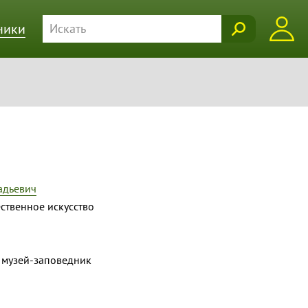
ники
адьевич
ственное искусство
 музей-заповедник