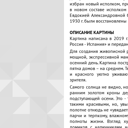
избран новый исполком, пре
в новом составе исполком
Евдокией Александровной 
1930 г. были восстановлены 
ОПИСАНИЕ КАРТИНЫ
Картина написана в 2019 
Россия - Испания» и переда
Для создания живописной 
мощной, экспрессивной ман
осенний день. Картина пост
пятна домов – на среднем. Т
и красного уютно уживаю
зрителя.
Самого солнца не видно, но
ранним золотом кроны дер
подступающей осени. Это - 
такими красивыми, но, ув
полотне отнюдь не «увядает
парчи и терпкому, влажном
Отзывов:
Поделитесь
Расскажите
полноты жизни. Взгляд х
Выбрать
о
домиков с наличниками н