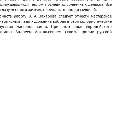
аслаждающихся теплом последних солнечных деньков. Все
глазу местного жителя, переданы точно до мелочей.
ем
инств работы А. А. Захарова следует отнести мастерское
Живописный язык художника вобрал в себя колористические
усских мастеров кисти. При этом опыт европейского
принят Андреем Аркадьевичем сквозь призму русской