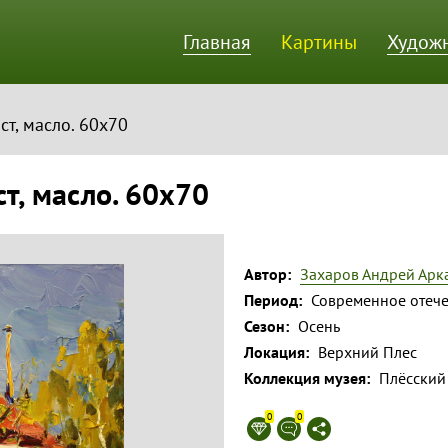
Главная
Картины
Худож
ик
лст, масло. 60х70
ст, масло. 60х70
Автор:
Захаров Андрей Арк
Период:
Современное отече
Сезон:
Осень
Локация:
Верхний Плес
Коллекция музея:
Плёсский
0
0