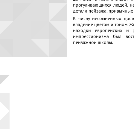
0
своим
месте
прогуливающихся людей, н
по
друзьям
детали пейзажа, привычные 
впечатлени
К числу несомненных досто
категориям:
Извините,
владение цветом и тоном. 
о
добавление
находки европейских и р
отзыва
импрессионизма был вос
Автор
доступно
картине
пейзажной школы.
только
Период
зарегистрированным
пользователям
Извините,
Русское
голосование
искусство
доступно
Пока
только
Советское
нет
зарегистрированным
искусство
отзывов.
пользователям
Будьте
Современное
первым!
отечественное
искусство
Современное
зарубежное
искусство