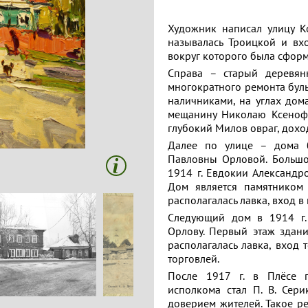
Художник написал улицу К
называлась Троицкой и вхо
вокруг которого была сфор
Справа – старый деревян
многократного ремонта бул
наличниками, на углах дом
мещанину Николаю Ксенофо
глубокий Милов овраг, дох
Далее по улице – дома 
Павловны Орловой. Большо
1914 г. Евдокии Александр
Дом является памятником 
располагалась лавка, вход в
Следующий дом в 1914 г.
Орлову. Первый этаж здан
располагалась лавка, вход
торговлей.
После 1917 г. в Плёсе 
исполкома стал П. В. Сер
доверием жителей. Такое ре