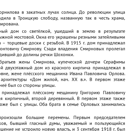
орнилова в закатных лучах солнца. До революции улица
дила в Троицкую слободу, названную так в честь храма,
мирована.
ный дом со светёлкой, ушедший в землю в результате
ыжной мостовой. Окна его украшены резными затейливыми
а – торцевые доски с резьбой. В 1915 г. дом принадлежал
нтовичу Смирнову. Сзади владения Смирновых пролегал
одивший до долины речки Шохонки.
братьев жены Смирнова, купеческой дочери Серафимы
й двухэтажный дом из красного кирпича принадлежал в
овне, жене плёсского мещанина Ивана Павловича Орлова.
архитектуры «Дом жилой, нач. XX в.». В первом этаже
 неё был со стороны улицы.
 принадлежал плёсскому мещанину Григорию Павловичу
ия кирпичный, второй деревянный. В первом этаже также
 тоже был с улицы. Оба брата в семье Орловых занимались
произошли большие перемены. Первым председателем
иков, бывший гласный думы, уважаемый и пользующийся
шение не устроило новую власть, и 3 сентября 1918 г. был