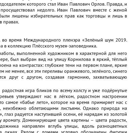
дседателем которого стал Иван Павлович Орлов. Правда, и
 просуществовал недолго. Иван Павлович вместе с женой
были лишены избирательных прав как торговцы и лишь в
в правах.
г. во время Международного пленэра «Зелёный шум 2019.
на в коллекцию Плёсского музея-заповедника.
работы, выполненной художником в характерной для него
ере, был выбран вид на улицу Корнилова в яркий, тёплый
роена на контрастах: глубокие тени на первом плане, яркие
ем не менее, все эти переливы оранжевого, зелёного, синего
тся друг с другом, создавая гармонию, захватывающую
 радостная игра бликов по всему холсту и уже подёрнутые
евьев утверждают нас в лёгком, радостном настроении
то самое «бабье лето», которое на время примиряет нас с
ы, неизбежно облетающими листьями. Однако природа на
», глаз радуется наступившей осени, её нарядам из золотой
у аромату. Доминирующие цвета картины – цвета радости,
удожника направлен вглубь улицы, вдоль разноцветных
а окнах. Рядом с домами условно обозначены фигурки