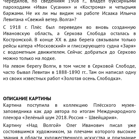
Чередилов, по сведениям 1908 г., владел буксирными
пароходами «Иван Сусанин» и «Кострома» и четырьмя
баржами. Не их ли мы видим на работе Исаака Ильича
Левитана «Свежий ветер. Волга»?
С 1918 г. Плёс был переведен во вновь созданную
Ивановскую область, а Серкова Слобода осталась в
Костромской. В конце XX в. два берега связывали только
рейсы катера «Московский» и глиссирующего судна «Заря»
с водометным движителем. Сейчас добраться до Серково
можно только на лодке.
На левом берегу Волги, в том числе в Серковой Слободе,
часто бывал Левитан в 1888-1890 гг.. Там он написал одну
из своих известных работ «Золотая осень. Слободка».
ОПИСАНИЕ КАРТИНЫ
Картина поступила в коллекцию Плёсского музея-
заповедника как дар автора по итогам Международного
пленэра «Зелёный шум 2018. Россия – Швейцария».
Картину «Над Волгой» Олег Иванович писал уже
состоявшимся художником, за плечами которого высокие
звания в области художественного искусства и признание