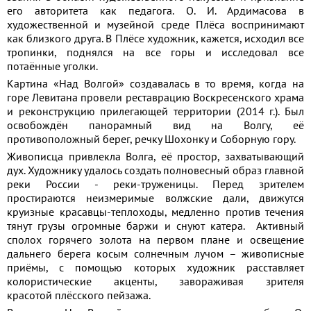
его авторитета как педагога. О. И. Ардимасова в
художественной и музейной среде Плёса воспринимают
как близкого друга. В Плёсе художник, кажется, исходил все
тропинки, поднялся на все горы и исследовал все
потаённые уголки.
Картина «Над Волгой» создавалась в то время, когда на
горе Левитана провели реставрацию Воскресенского храма
и реконструкцию прилегающей территории (2014 г.). Был
освобождён панорамный вид на Волгу, её
противоположный берег, речку Шохонку и Соборную гору.
Живописца привлекла Волга, её простор, захватывающий
дух. Художнику удалось создать полновесный образ главной
реки России - реки-труженицы. Перед зрителем
простираются неизмеримые волжские дали, движутся
круизные красавцы-теплоходы, медленно против течения
тянут грузы огромные баржи и снуют катера. Активный
сполох горячего золота на первом плане и освещение
дальнего берега косым солнечным лучом – живописные
приёмы, с помощью которых художник расставляет
колористические акценты, завораживая зрителя
красотой плёсского пейзажа.