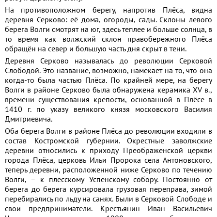
На противоположном берегу, напротив Плёса, видна
деревня Серково: её дома, огороды, сады. Склоны левого
берега Волги смотрят на юг, здесь теплее и больше солнца, в
то время как волжский склон правобережного Плёса
обращён на север и большую часть дня скрыт в тени.
Деревня Серково называлась до революции Серковой
Слободой. Это название, возможно, намекает на то, что она
когда-то была частью Плёса. По крайней мере, на берегу
Волги в районе Серково была обнаружена керамика XV в.,
времени существования крепости, основанной в Плёсе в
1410 г. по указу великого князя московского Василия
Дмитриевича.
Оба берега Волги в районе Плёса до революции входили в
состав Костромской губернии. Окрестные заволжские
деревни относились к приходу Преображенской церкви
города Плёса, церковь Ильи Пророка села Антоновского,
теперь деревни, расположенной ниже Серково по течению
Волги, – к плёсскому Успенскому собору. Постоянно от
берега до берега курсировала грузовая переправа, зимой
перебирались по льду на санях. Были в Серковой Слободе и
свои предприниматели. Крестьянин Иван Васильевич