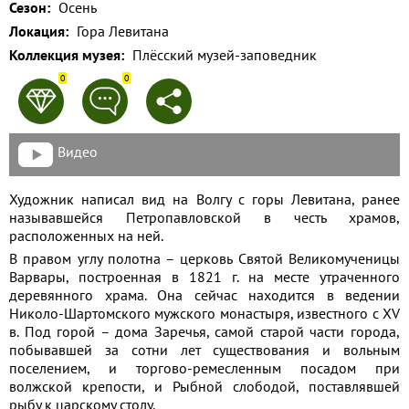
Сезон:
Осень
Применить
Локация:
Гора Левитана
Коллекция музея:
Плёсский музей-заповедник
Сбросить
0
0
Видео
Художник написал вид на Волгу с горы Левитана, ранее
называвшейся Петропавловской в честь храмов,
расположенных на ней.
В правом углу полотна – церковь Святой Великомученицы
Варвары, построенная в 1821 г. на месте утраченного
деревянного храма. Она сейчас находится в ведении
Николо-Шартомского мужского монастыря, известного с XV
в. Под горой – дома Заречья, самой старой части города,
побывавшей за сотни лет существования и вольным
поселением, и торгово-ремесленным посадом при
волжской крепости, и Рыбной слободой, поставлявшей
рыбу к царскому столу.