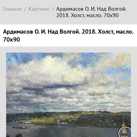
Современное
Главная
Картины
Ардимасов О. И. Над Волгой.
зарубежное
2018. Холст, масло. 70х90
искусство
Локация
Ардимасов О. И. Над Волгой. 2018. Холст, масло.
70х90
Соборная
гора
Копируйте
ссылку
Гора
Левитана
Заречье
Копировать
Набережная
Копируйте
Торговая
координаты
площадь
места
Верхний
Плёс