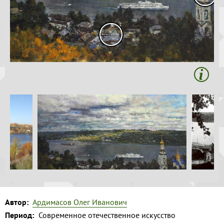
Волга и
Копировать
левый берег
Время
года на
картине
Зима
Весна
Лето
Осень
Коллекция
музея
Музей
1
Автор:
Ардимасов Олег Иванович
Период:
Современное отечественное искусство