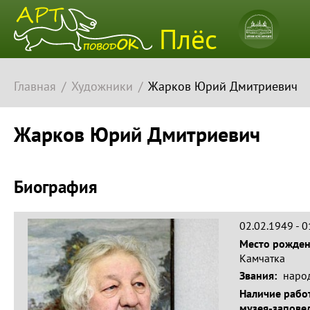
Плёсский
Плёс
музей-
заповедн
Главная
Художники
Жарков Юрий Дмитриевич
Жарков Юрий Дмитриевич
Биография
02.02.1949 - 
Место рожде
Камчатка
Звания:
наро
Наличие работ
музея-запове