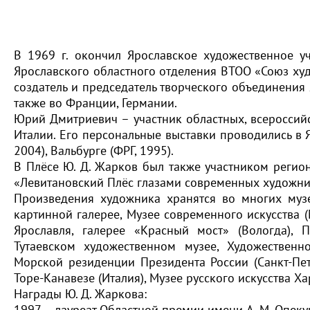
В 1969 г. окончил Ярославское художественное у
Ярославского областного отделения ВТОО «Союз худ
создатель и председатель творческого объединения 
также во Франции, Германии.
Юрий Дмитриевич – участник областных, всероссийс
Италии. Его персональные выставки проводились в Яр
2004), Вальбурге (ФРГ, 1995).
В Плёсе Ю. Д. Жарков был также участником регион
«Левитановский Плёс глазами современных художнико
Произведения художника хранятся во многих музея
картинной галерее, Музее современного искусства 
Ярославля, галерее «Красный мост» (Вологда), П
Тутаевском художественном музее, Художественн
Морской резиденции Президента России (Санкт-Пете
Торе-Канавезе (Италия), Музее русского искусства Ха
Награды Ю. Д. Жаркова:
1997 – лауреат Областной премии имени A. M. Опек