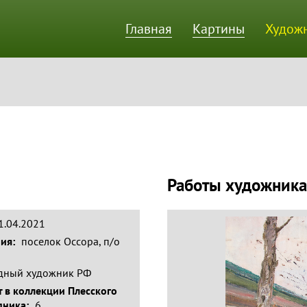
Главная
Картины
Худож
ик
Работы художника
01.04.2021
ния:
поселок Оссора, п/о
дный художник РФ
 в коллекции Плесского
дника:
6