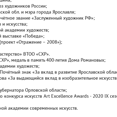
юз художников России;
ской обл. и мэра города Ярославля;
почётное звание «Заслуженный художник РФ»;
 и искусства;
ой академии художеств;
Выбрать
й выставке «Победа»;
по
(проект «Отражение – 2008»);
категориям:
астерство» ВТОО «СХР».
СХР», медаль в память 400-летия Дома Романовых;
адемии художеств;
Автор
 Почётный знак «За вклад в развитие Ярославской обла
Период
ова «За выдающийся вклад в изобразительное искусств
Русское
губернатора Орловской области;
искусство
конкурса искусств Art Excellence Awards - 2020 IX се
Советское
ной академии современных искусств.
искусство