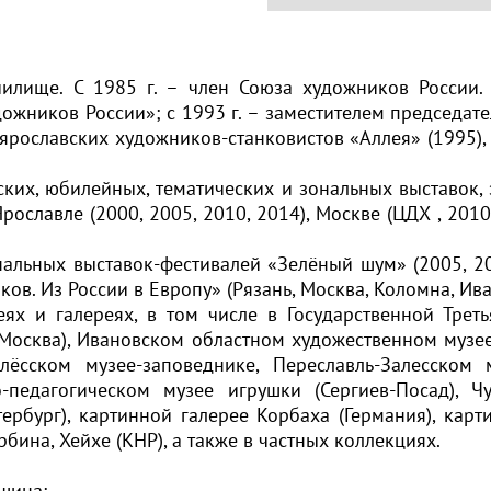
чилище. С 1985 г. – член Союза художников России.
ожников России»; с 1993 г. – заместителем председате
ярославских художников-станковистов «Аллея» (1995),
ких, юбилейных, тематических и зональных выставок,
ославле (2000, 2005, 2010, 2014), Москве (ЦДХ , 2010),
альных выставок-фестивалей «Зелёный шум» (2005, 200
в. Из России в Европу» (Рязань, Москва, Коломна, Иван
х и галереях, в том числе в Государственной Треть
(Москва), Ивановском областном художественном музе
лёсском музее-заповеднике, Переславль-Залесском 
о-педагогическом музее игрушки (Сергиев-Посад), Ч
рбург), картинной галерее Корбаха (Германия), карт
рбина, Хейхе (КНР), а также в частных коллекциях.
ушина;