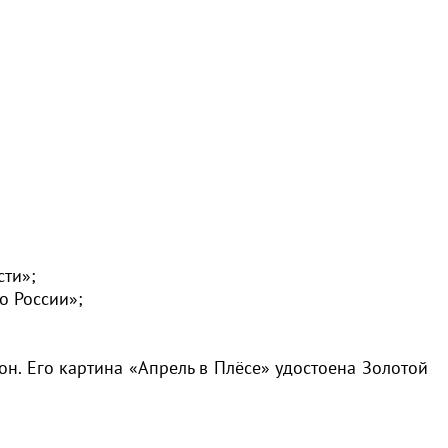
сти»;
о России»;
зон. Его картина «Апрель в Плёсе» удостоена Золотой